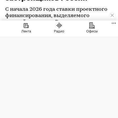
С начала 2026 года ставки проектного
финансирования, выделяемого
застройщикам, по России в целом
снизились на 0,32 п.п., следует из
Лента
Радио
Офисы
данных Центробанка
Фото: Levon Avagyan / Shutterstock / FOTODOM