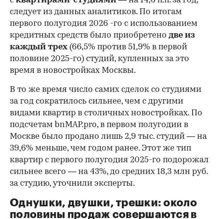
с
квартирами-студиями
— на 14,6 п.п. за год,
следует из данных аналитиков. По итогам
первого полугодия 2026 -го с использованием
кредитных средств было приобретено
две из
каждый трех
(66,5% против 51,9% в первой
половине 2025-го) студий, купленных за это
время в новостройках Москвы.
В то же время число самих сделок со студиями
за год сократилось сильнее, чем с другими
видами квартир в столичных новостройках. По
подсчетам bnMAP.pro, в первом полугодии в
Москве было продано лишь 2,9 тыс. студий — на
39,6% меньше, чем годом ранее. Этот же тип
квартир с первого полугодия 2025-го подорожал
сильнее всего — на 43%, до средних 18,3 млн руб.
за студию, уточнили эксперты.
00:00
/
00:00
Однушки, двушки, трешки: около
половины продаж совершаются в