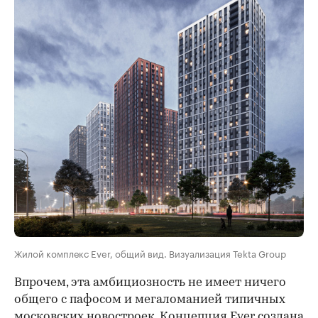
Жилой комплекс Ever, общий вид. Визуализация Tekta Group
Впрочем, эта амбициозность не имеет ничего
общего с пафосом и мегаломанией типичных
московских новостроек. Концепция Ever создана