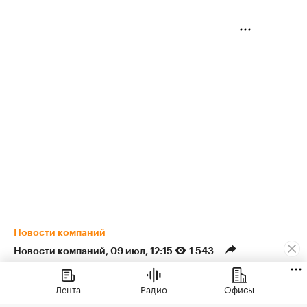
Новости компаний
Новости компаний
⁠,
09 июл, 12:15
1 543
ЖК «Светский лес» от ГК
Лента
Радио
Офисы
ТОЧНО стал лидером по