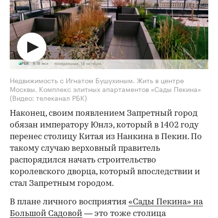
Недвижимость с Игнатом Бушухиным. Жить в центре
Москвы. Комплекс элитных апартаментов «Сады Пекина»
(Видео: телеканал РБК)
Наконец, своим появлением Запретный город
обязан императору Юнлэ, который в 1402 году
перенес столицу Китая из Нанкина в Пекин. По
такому случаю верховный правитель
распорядился начать строительство
королевского дворца, который впоследствии и
стал Запретным городом.
В плане личного восприятия
«Сады Пекина» на
Большой Садовой
— это тоже столица