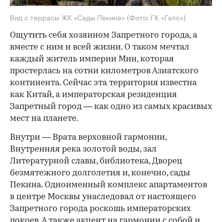
Вид с террасы ЖК «Сады Пекина»
(Фото: ГК «Галс»)
Ощутить себя хозяином Запретного города, а
вместе с ним и всей жизни. О таком мечтал
каждый житель империи Мин, которая
простерлась на сотни километров Азиатского
континента. Сейчас эта территория известна
как Китай, а императорская резиденция
Запретный город — как одно из самых красивых
мест на планете.
Внутри — Врата верховной гармонии,
Внутренняя река золотой воды, зал
Литературной славы, библиотека, Дворец
безмятежного долголетия и, конечно, сады
Пекина. Одноименный комплекс апартаментов
в центре Москвы унаследовал от настоящего
Запретного города роскошь императорских
покоев. А также акцент на гармонии с собой и