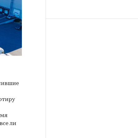
осившие
ртиру
емя
все ли