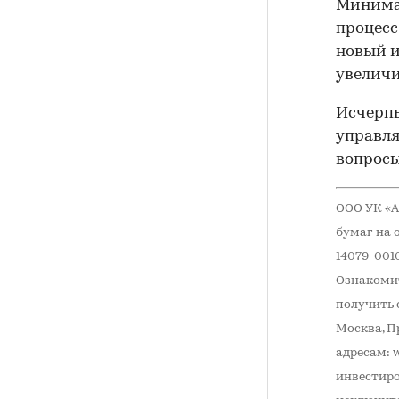
Минимал
процесс
новый и
увеличи
Исчерп
управля
вопросы
ООО УК «А
бумаг на 
14079-001
Ознакомит
получить с
Москва, Пр
адресам: 
инвестиро