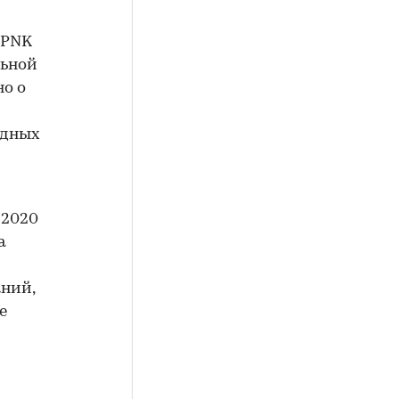
 PNK
льной
но о
ндных
 2020
а
аний,
е