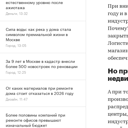
естественному уровню после
При вни
ажиотажа
Деньги, 13:32
году и 
индустр
Сила воды: как река у дома стала
Почему?
символом премиальной жизни в
закрыты
Москве
Логисти
Город, 13:05
магазин
обеспеч
За 9 лет в Москве в кадастр внесли
более 500 новостроек по реновации
Но пр
Город, 12:25
недв
От каких материалов при ремонте
А при т
дома стоит отказаться в 2026 году
Дизайн, 11:47
произво
распред
Более половины компаний при
центры,
ремонте офисов превышают
индустр
изначальный бюджет