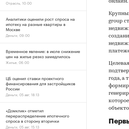
онлайн.
Отрасль, 10:00
Крупны
Аналитики оценили рост спроса на
group с
ипотеку на разные квартиры в
недвижи
Москве
Деньги, 09:00
создани
недвижи
Временное явление: в июле снижение
платеже
цен на жилье резко замедлилось
Жилье, 06:00
Целевая
подтвер
ЦБ оценил ставки проектного
года, а
финансирования для застройщиков
формиру
России
генери
Деньги, 05 авг, 18:13
которое
объекто
«Домклик» отметил
перераспределение ипотечного
спроса в сторону вторички
Первы
Деньги, 05 авг, 15:13