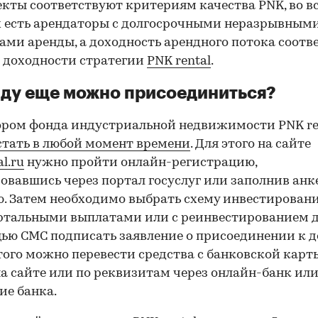
екты соответствуют критериям качества PNK, во в
 есть арендаторы с долгосрочными неразрывным
ами аренды, а доходность арендного потока соотв
 доходности стратегии
PNK rental
.
ду еще можно присоединиться?
ром фонда индустриальной недвижимости PNK re
тать в любой момент времени
. Для этого на сайте
l.ru
нужно пройти онлайн-регистрацию,
овавшись через портал госуслуг или заполнив анк
. Затем необходимо выбрать схему инвестировани
тальными выплатами или с реинвестированием д
ью СМС подписать заявление о присоединении к д
того можно перевести средства с банковской карт
а сайте или по реквизитам через онлайн-банк ил
ие банка.