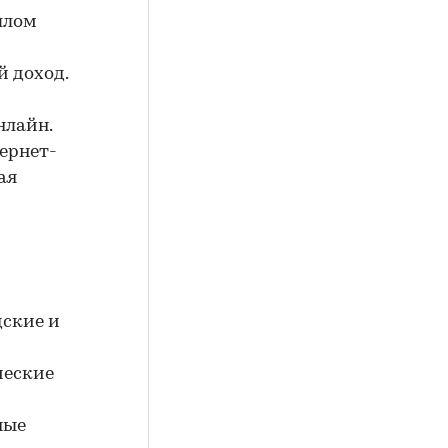
шлом
 доход.
нлайн.
ернет-
ая
дские и
ческие
ные