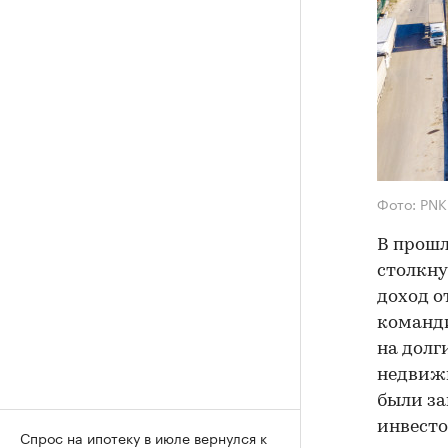
Фото: PNK
В прошл
столкну
доход о
команди
на долг
недвижи
были за
инвест
Спрос на ипотеку в июле вернулся к