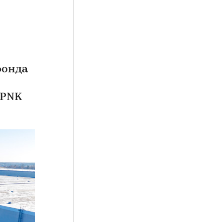
фонда
 PNK