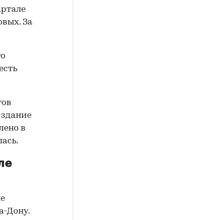
артале
овых. За
го
есть
тов
 здание
лено в
ась.
ле
ые
а-Дону.