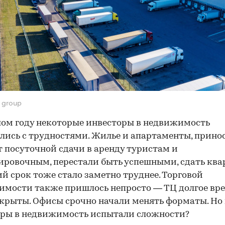
 group
ом году некоторые инвесторы в недвижимость
лись с трудностями. Жилье и апартаменты, прин
т посуточной сдачи в аренду туристам и
ровочным, перестали быть успешными, сдать ква
ий срок тоже стало заметно труднее. Торговой
мости также пришлось непросто — ТЦ долгое вр
крыты. Офисы срочно начали менять форматы. Но 
оры в недвижимость испытали сложности?