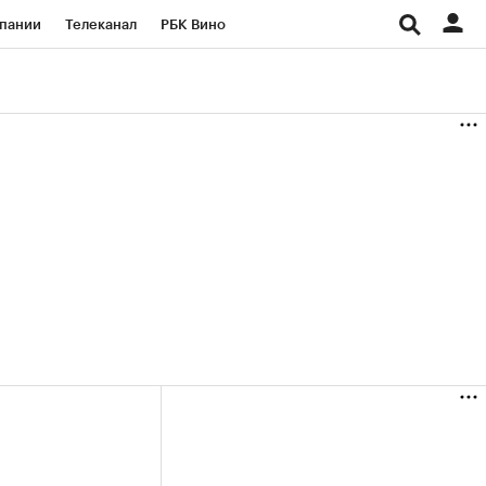
пании
Телеканал
РБК Вино
ациональные проекты
Город
аншизы
Газета
ка
Бизнес