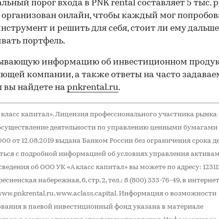
ьный порог входа в PNK rental составляет 5 тыс. р
 организован онлайн, чтобы каждый мог попробов
нструмент и решить для себя, стоит ли ему дальше
вать портфель.
ывающую информацию об инвестиционном продук
ющей компании, а также ответы на часто задава
 вы найдете на
pnkrental.ru
.
 класс капитал». Лицензия профессионального участника рынка
осуществление деятельности по управлению ценными бумагами
000 от 12.08.2019 выдана Банком России без ограничения срока д
ься с подробной информацией об условиях управления активам
ведения об ООО УК «А класс капитал» вы можете по адресу: 123112,
есненская набережная, 6, стр. 2, тел.: 8 (800) 333-76-49, в интерне
www.pnkrental.ru, www.aclass.capital. Информация о возможности
вания в паевой инвестиционный фонд указана в материале