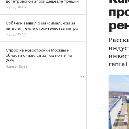
допетровской эпохи дешевле трешки
Город, 18:07
пр
ре
Собянин заявил о максимальном за
пять лет темпе строительства метро
Город, 15:52
Расск
индус
Спрос на новостройки Москвы и
области снизился за год почти на
инвес
20%
rental
Жилье, 15:39