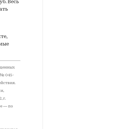
уб. Весь
ать
те,
емые
 ценных
 № 045-
ействия.
и,
 г.
те — по