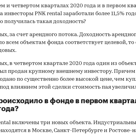
ем и четвертом кварталах 2020 года и в первом кв
да инвесторы PNK rental заработали более 11,5% год
го получилась такая доходность?
ых, за счет арендного потока. Доходность арендно
по всем объектам фонда соответствует целевой, то 
одовых.
ых, в четвертом квартале 2020 года один из объек
ыл продан крупному внешнему инвестору. Причем
одано по существенно более высокой цене, чем куп
 под влиянием этой сделки стоимость пая увеличил
роисходило в фонде в первом кварта
года?
ental включены три новых объекта. Индустриальн
находятся в Москве, Санкт-Петербурге и Ростове-н