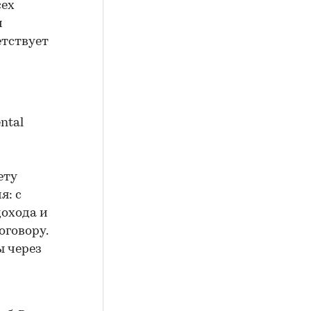
сех
и
етствует
ntal
ету
я: с
охода и
оговору.
ы через
и