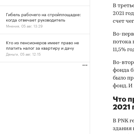
В треть
2021 го
Гибель рабочего на стройплощадке:
когда отвечает руководитель
счет че
Мнения, 05 авг, 13:29
Во-перв
Кто из пенсионеров имеет право не
потока 
платить налог за квартиру и дачу
11,5% г
Деньги, 05 авг, 12:15
Во-втор
фонда б
было пр
фонд. И
Что п
2021 
В PNK r
здания 