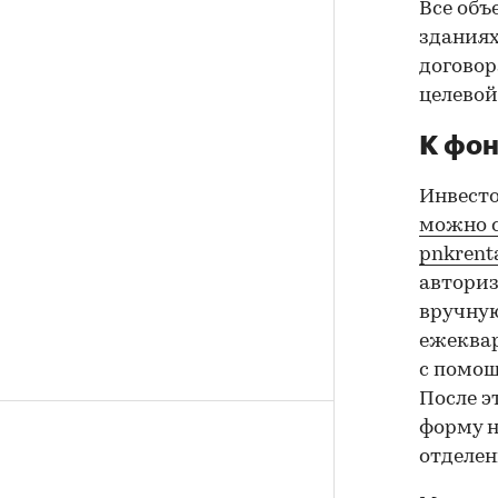
Все объ
зданиях
договор
целевой
К фон
Инвесто
можно с
pnkrenta
авториз
вручную
ежеквар
с помощ
После э
форму н
отделен