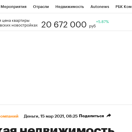
Мероприятия
Отрасли
Недвижимость
Autonews
РБК Ком
20 672 000
 цена квартиры
Образование
РБК Курсы
РБК Life
Тренды
+5.87%
Визионеры
Н
вских новостройках
руб
Дискуссионный клуб
Исследования
Кредитные рейтинги
Фр
Спецпроекты
Проверка контрагентов
Политика
Экономи
к наличной валюты
Поделиться
компаний
Деньги
⁠,
15 мар 2021, 08:25
кая недвижимость