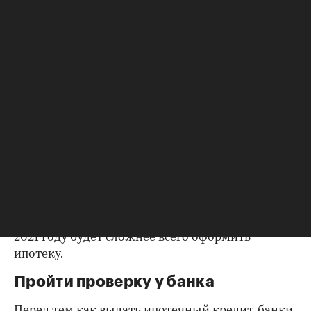
Фото: Asier Romero/shutterstock
На ипотечном рынке в 2020 году был
установлен новый рекорд — россияне
оформили жилищные кредиты на 4,3 трлн руб.
Предыдущий максимум был в 2018 году — 3,01
трлн руб.
Несмотря на взрывной рост, получить кредит на
квартиру могут далеко не все. Как минимум
нужно иметь первоначальный взнос на руках
(чем больше, тем лучше), как максимум —
хорошую работу, высокую зарплату и
безупречную кредитную историю. Вместе с
банковскими аналитиками разбираемся, кому в
2021 году будет сложнее всего оформить
ипотеку.
Пройти проверку у банка
Перед тем как выдать ипотечный кредит, банки