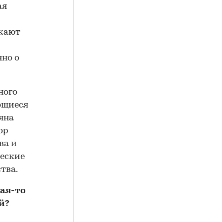
ая
жают
нно о
ного
ющиеся
яна
ор
ва и
ческие
тва.
кая-то
й?