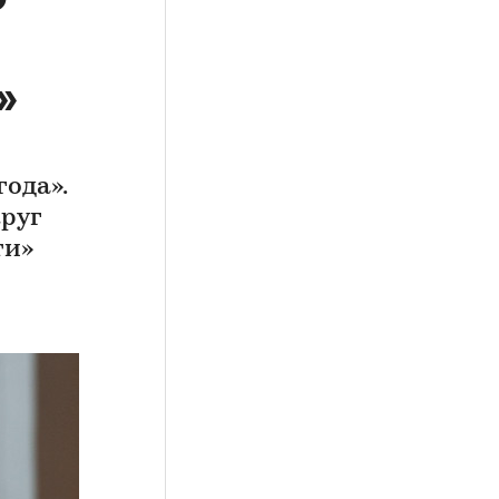
»
ода».
круг
ти»