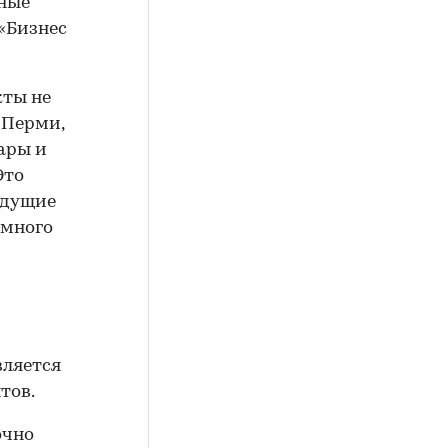
ьные
 «Бизнес
кты не
 Перми,
ары и
Это
ыдущие
амного
вляется
тов.
очно