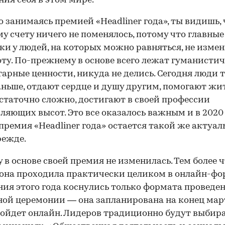
ия себя в этом мире.
о занимаясь премией «Headliner года», ты видишь, 
у счету ничего не поменялось, потому что главные
ки у людей, на которых можно равняться, не изме
оту. По-прежнему в основе всего лежат гуманистич
арные ценности, никуда не делись. Сегодня люди т
аньше, отдают сердце и душу другим, помогают жит
статочно сложно, достигают в своей профессии
ляющих высот. Это все оказалось важным и в 2020 
премия «Headliner года» остается такой же актуал
режде.
 в основе своей премия не изменилась. Тем более ч
она проходила практически целиком в онлайн-фо
ия этого года коснулись только формата проведе
ой церемонии — она запланирована на конец мар
ойдет онлайн. Лидеров традиционно будут выбира