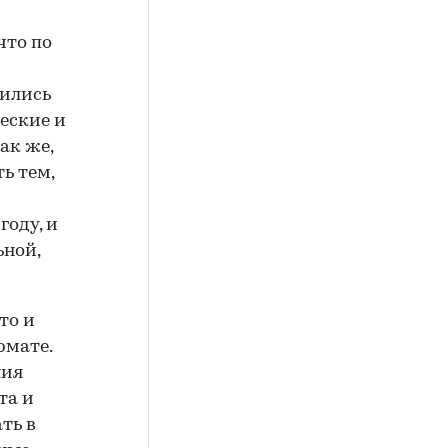
что по
нились
еские и
ак же,
ь тем,
году, и
ьной,
то и
рмате.
ния
та и
ть в