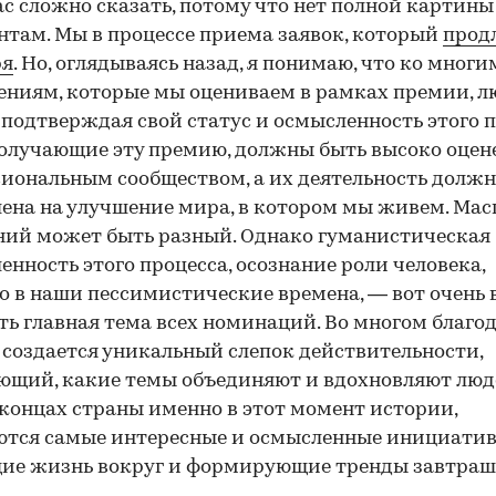
с сложно сказать, потому что нет полной картины
там. Мы в процессе приема заявок, который
прод
ря
. Но, оглядываясь назад, я понимаю, что ко многи
ниям, которые мы оцениваем в рамках премии, 
 подтверждая свой статус и осмысленность этого п
олучающие эту премию, должны быть высоко оце
иональным сообществом, а их деятельность должн
ена на улучшение мира, в котором мы живем. Ма
ий может быть разный. Однако гуманистическая
енность этого процесса, осознание роли человека,
о в наши пессимистические времена, — вот очень 
сть главная тема всех номинаций. Во многом благо
создается уникальный слепок действительности,
щий, какие темы объединяют и вдохновляют люд
концах страны именно в этот момент истории,
тся самые интересные и осмысленные инициатив
ие жизнь вокруг и формирующие тренды завтраш