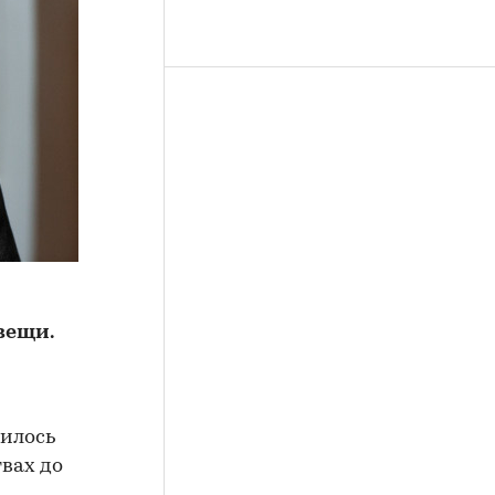
вещи.
нилось
твах до