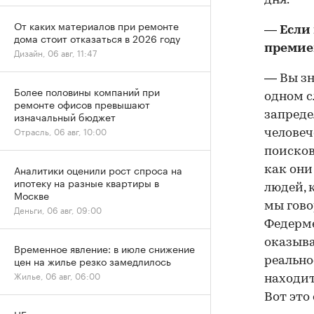
дня.
От каких материалов при ремонте
— Если
дома стоит отказаться в 2026 году
премие
Дизайн, 06 авг, 11:47
— Вы зн
Более половины компаний при
одном с
ремонте офисов превышают
запреде
изначальный бюджет
Отрасль, 06 авг, 10:00
человеч
поисков
Аналитики оценили рост спроса на
как они
ипотеку на разные квартиры в
людей, 
Москве
мы гово
Деньги, 06 авг, 09:00
Федерме
оказыва
Временное явление: в июле снижение
цен на жилье резко замедлилось
реально
Жилье, 06 авг, 06:00
находит
Вот это