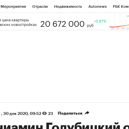
Мероприятия
Отрасли
Недвижимость
Autonews
РБК Ком
20 672 000
 цена квартиры
 РБК
РБК Образование
РБК Курсы
РБК Life
+5.87%
Тренды
Виз
вских новостройках
руб
ь
Крипто
РБК Бизнес-среда
Дискуссионный клуб
Исследо
зета
Спецпроекты СПб
Конференции СПб
Спецпроекты
кономика
Бизнес
Технологии и медиа
Финансы
Рынок на
(+87,06%)
(+31,87%)
₽5 450
АФК «Система» ₽12
Купить
оз ПСБ к 29.07.27
прогноз БКС к 15.07.27
Поделиться
,
30 дек 2020, 09:52
23
ниамин Голубицкий 