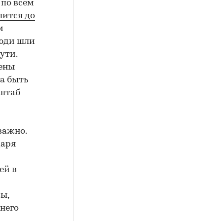
 по всем
лится до
м
люди шли
ути.
нены
а быть
сштаб
важно.
даря
ей в
ы,
него