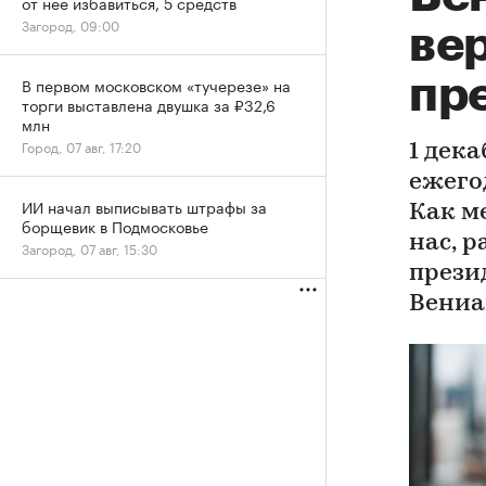
от нее избавиться, 5 средств
Загород, 09:00
вер
пре
В первом московском «тучерезе» на
торги выставлена двушка за ₽32,6
млн
Город, 07 авг, 17:20
1 дек
ежего
ИИ начал выписывать штрафы за
Как м
борщевик в Подмосковье
нас, 
Загород, 07 авг, 15:30
прези
Вениа