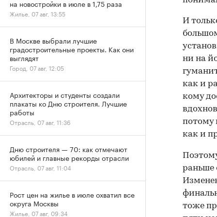
пониман
на новостройки в июле в 1,75 раза
Жилье, 07 авг, 13:55
И тольк
большом
В Москве выбрали лучшие
установ
градостроительные проекты. Как они
выглядят
ни на й
Город, 07 авг, 12:05
гуманит
как и р
Архитекторы и студенты создали
кому до
плакаты ко Дню строителя. Лучшие
вдохнов
работы
потому 
Отрасль, 07 авг, 11:36
как и п
Дню строителя — 70: как отмечают
Поэтому
юбилей и главные рекорды отрасли
Отрасль, 07 авг, 11:04
раньше 
Изменен
финальн
Рост цен на жилье в июле охватил все
округа Москвы
тоже пр
Жилье, 07 авг, 09:34