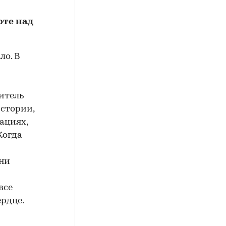
оте над
ло. В
дитель
стории,
ациях,
Когда
они
все
ердце.