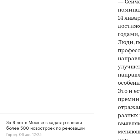
— Сейча
номинан
14 янва
достиже
годами,
Люди, п
професс
направл
улучшен
направл
особенн
Это и е
премии 
отражаю
разных 
За 9 лет в Москве в кадастр внесли
выявляю
более 500 новостроек по реновации
меняющ
Город, 06 авг, 12:25