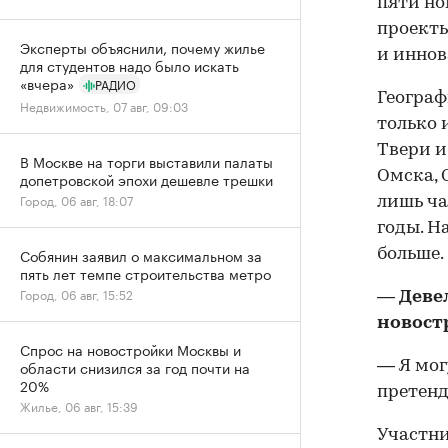
пяти но
проекты
Эксперты объяснили, почему жилье
и иннов
для студентов надо было искать
«вчера»
РАДИО
Географ
Недвижимость, 07 авг, 09:03
только 
Твери и
В Москве на торги выставили палаты
Омска, 
допетровской эпохи дешевле трешки
Город, 06 авг, 18:07
лишь ча
годы. Н
Собянин заявил о максимальном за
больше.
пять лет темпе строительства метро
Город, 06 авг, 15:52
— Деве
новост
Спрос на новостройки Москвы и
области снизился за год почти на
— Я мог
20%
претенд
Жилье, 06 авг, 15:39
Участни