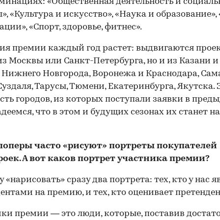
минациях: «Общественная деятельность и социал
», «Культура и искусство», «Наука и образование»,
ации», «Спорт, здоровье, фитнес».
ия премии каждый год растет: выдвигаются прое
из Москвы или Санкт-Петербурга, но и из Казани и
 Нижнего Новгорода, Воронежа и Краснодара, Сам
00:00
/
00:00
Суздаля, Тарусы, Тюмени, Екатеринбурга, Якутска. 
сть городов, из которых поступали заявки в пред
адеемся, что в этом и будущих сезонах их станет н
лоперы часто «рисуют» портреты покупателей
роек. А вот каков портрет участника премии?
у «нарисовать» сразу два портрета: тех, кто у нас я
ентами на премию, и тех, кто оценивает претенден
ки премии — это люди, которые, поставив достат