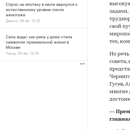
Спрос на ипотеку в июле вернулся к
высокую
естественному уровню после
задачи,
ажиотажа
трудно
Деньги, 06 авг, 13:32
свой пу
миропон
Сила воды: как река у дома стала
символом премиальной жизни в
тех, ко
Москве
Город, 06 авг, 13:05
Но речь
совета,
предста
Черниго
Гусев, 
многие 
достоин
— Преми
главна