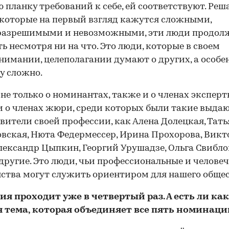
 планку требований к себе, ей соответствуют. Реш
 которые на первый взгляд кажутся сложными,
разрешимыми и невозможными, эти люди продол
ть несмотря ни на что. Это люди, которые в своем
имании, целеполагании думают о других, а особе
му сложно.
 не только о номинантах, также и о членах эксперт
 и о членах жюри, среди которых были такие выда
вители своей профессии, как Алена Долецкая, Тать
вская, Нюта Федермессер, Ирина Прохорова, Викт
Александр Цыпкин, Георгий Урушадзе, Ольга Свибло
другие. Это люди, чьи профессиональные и челове
ства могут служить ориентиром для нашего общес
я проходит уже в четвертый раз. А есть ли ка
я тема, которая объединяет все пять номинаци