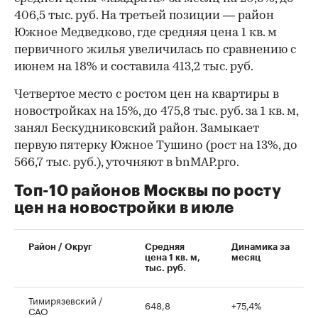
406,5 тыс. руб. На третьей позиции — район
Южное Медведково, где средняя цена 1 кв. м
первичного жилья увеличилась по сравнению с
июнем на 18% и составила 413,2 тыс. руб.
Четвертое место с ростом цен на квартиры в
новостройках на 15%, до 475,8 тыс. руб. за 1 кв. м,
занял Бескудниковский район. Замыкает
первую пятерку Южное Тушино (рост на 13%, до
566,7 тыс. руб.), уточняют в bnMAP.pro.
Топ-10 районов Москвы по росту
цен на новостройки в июле
00:00
/
00:00
Район / Округ
Средняя
Динамика за
цена 1 кв. м,
месяц
тыс. руб.
Тимирязевский /
648,8
+75,4%
САО