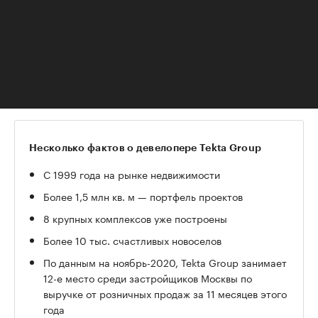
чем они планировали приобрести изначально.
«Сегодня, когда действует субсидированная
ставка ипотеки, поддержка государства, наши
клиенты задумываются о том, чтобы купить
жилье просторнее и комфортнее», — отметила
на конференции Елизавета Севастьянова.
Несколько фактов о девелопере Tekta Group
С 1999 года на рынке недвижимости
Более 1,5 млн кв. м — портфель проектов
8 крупных комплексов уже построены
Более 10 тыс. счастливых новоселов
По данным на ноябрь-2020, Tekta Group занимает
12-е место среди застройщиков Москвы по
выручке от розничных продаж за 11 месяцев этого
года