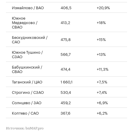
Измайлово / ВАО
406,5
+20,9%
Южное
Медведково /
413,2
+18%
СВАО
Бескудниковский /
475,8
+15%
САО
Южное Тушино /
566,7
+13%
СЗАО
Бабушкинский /
474,4
+11,3%
СВАО
Таганский / ЦАО
1 660,1
+7,5%
Строгино / СЗАО
530,4
+7,4%
Солнцево / ЗАО
459,2
+6,9%
Коптево / САО
367,6
+6,2%
Источник: bnMAP.pro