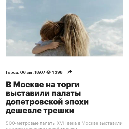
Город
⁠,
06 авг, 18:07
1 398
В Москве на торги
выставили палаты
допетровской эпохи
дешевле трешки
500-метровые палаты XVII века в Москве выставили
на торги дешевле новой трешки