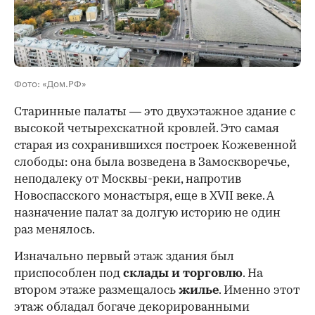
00:00
/
00:00
Фото: «Дом.РФ»
Старинные палаты — это двухэтажное здание с
высокой четырехскатной кровлей. Это самая
старая из сохранившихся построек Кожевенной
слободы: она была возведена в Замоскворечье,
неподалеку от Москвы-реки, напротив
Новоспасского монастыря, еще в XVII веке. А
назначение палат за долгую историю не один
раз менялось.
Изначально первый этаж здания был
приспособлен под
склады и
торговлю
. На
втором этаже размещалось
жилье
. Именно этот
этаж обладал богаче декорированными