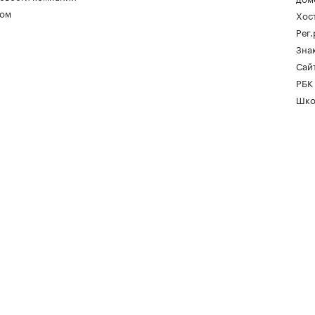
ом
Хос
Рег
Зна
Сайт
РБК
Шко