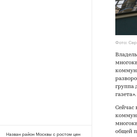
Фото: Сер
Владель
многокв
коммуна
разворо
группа 
газета».
Сейчас 
коммуна
многок
общей п
Назван район Москвы с ростом цен