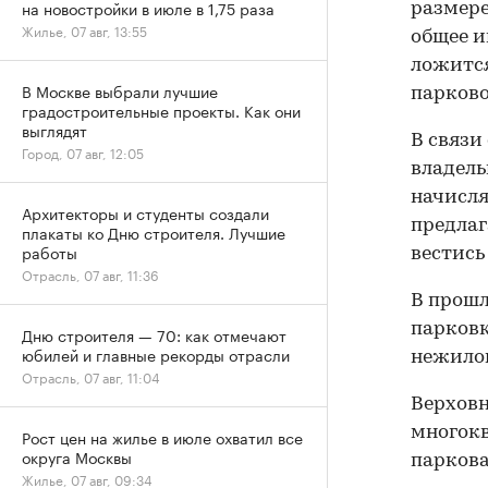
на новостройки в июле в 1,75 раза
размере
Жилье, 07 авг, 13:55
общее и
ложится
В Москве выбрали лучшие
парково
градостроительные проекты. Как они
выглядят
В связи
Город, 07 авг, 12:05
владел
начисл
Архитекторы и студенты создали
предлаг
плакаты ко Дню строителя. Лучшие
работы
вестись
Отрасль, 07 авг, 11:36
В прош
парковк
Дню строителя — 70: как отмечают
юбилей и главные рекорды отрасли
нежилог
Отрасль, 07 авг, 11:04
Верховн
многокв
Рост цен на жилье в июле охватил все
округа Москвы
паркова
Жилье, 07 авг, 09:34