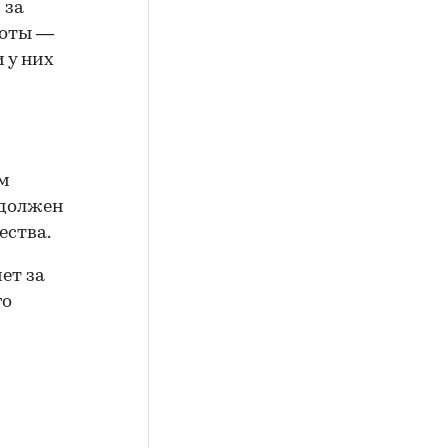
 за
роты —
 у них
м
 должен
ества.
чет за
го