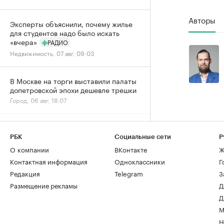
Авторы
Эксперты объяснили, почему жилье
для студентов надо было искать
«вчера»
РАДИО
Недвижимость, 07 авг, 09:03
В Москве на торги выставили палаты
допетровской эпохи дешевле трешки
Город, 06 авг, 18:07
Собянин заявил о максимальном за
пять лет темпе строительства метро
РБК
Социальные сети
Р
Город, 06 авг, 15:52
О компании
ВКонтакте
Ж
Контактная информация
Одноклассники
Г
Редакция
Telegram
З
Спрос на новостройки Москвы и
области снизился за год почти на
Размещение рекламы
Д
20%
Д
Жилье, 06 авг, 15:39
М
Н