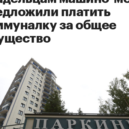
едложили платить
ммуналку за общее
ущество