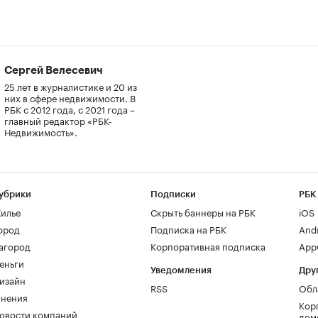
Сергей Велесевич
25 лет в журналистике и 20 из
них в сфере недвижимости. В
РБК с 2012 года, с 2021 года –
главный редактор «РБК-
Недвижимость».
убрики
Подписки
РБК
илье
Скрыть баннеры на РБК
iOS
ород
Подписка на РБК
And
агород
Корпоративная подписка
AppG
еньги
Уведомления
Дру
изайн
RSS
Обл
нения
Кор
овости компаний
дом