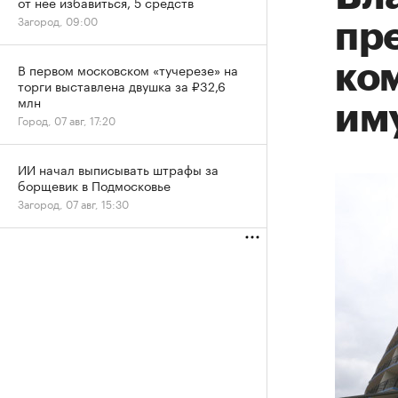
от нее избавиться, 5 средств
Загород, 09:00
пр
ко
В первом московском «тучерезе» на
торги выставлена двушка за ₽32,6
млн
им
Город, 07 авг, 17:20
ИИ начал выписывать штрафы за
борщевик в Подмосковье
Загород, 07 авг, 15:30