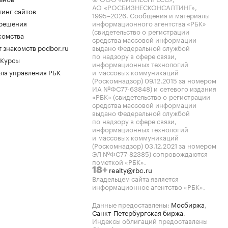
АО «РОСБИЗНЕСКОНСАЛТИНГ»,
тинг сайтов
1995–2026
. Сообщения и материалы
.решения
информационного агентства «РБК»
(свидетельство о регистрации
комства
средства массовой информации
 знакомств podbor.ru
выдано Федеральной службой
по надзору в сфере связи,
 Курсы
информационных технологий
ла управления РБК
и массовых коммуникаций
(Роскомнадзор) 09.12.2015 за номером
ИА №ФС77-63848) и сетевого издания
«РБК» (свидетельство о регистрации
средства массовой информации
выдано Федеральной службой
по надзору в сфере связи,
информационных технологий
и массовых коммуникаций
(Роскомнадзор) 03.12.2021 за номером
ЭЛ №ФС77-82385) сопровождаются
пометкой «РБК».
realty@rbc.ru
18+
Владельцем сайта является
информационное агентство «РБК».
Данные предоставлены:
Мосбиржа
,
Санкт-Петербургская биржа
.
Индексы облигаций предоставлены