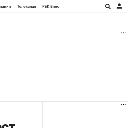
пании
Телеканал
РБК Вино
ациональные проекты
Город
аншизы
Газета
ка
Бизнес
ест