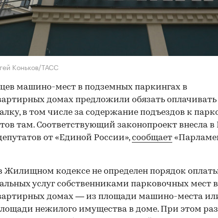
гей Коньков/ТАСС
цев машино-мест в подземных паркингах в
артирных домах предложили обязать оплачивать
лку, в том числе за содержание подъездов к парк
тов там. Соответствующий законопроект внесла в
депутатов от «Единой России»,
сообщает
«Парламе
в Жилищном кодексе не определен порядок оплат
льных услуг собственниками парковочных мест в
вартирных домах — из площади машино-места ил
лощади нежилого имущества в доме. При этом раз