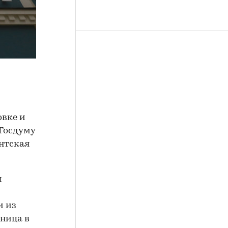
овке и
 Госдуму
нтская
ы
и из
ница в