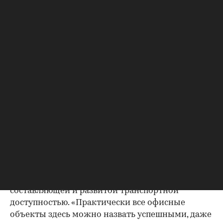
Фото: STONE HEDGE
Популярный район для бизнеса
Популярность Белорусского района во многом
обусловлена двумя факторами: имиджевой
составляющей и развитой транспортной
доступностью. «Практически все офисные
объекты здесь можно назвать успешными, даже