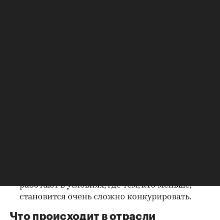
В региональной политике также явно заметны
два тренда. В некоторых регионах тренды менее
выражены, в других — более, но в целом
ситуация такова:
получение разрешений на строительство
значительно усложнилось и превратилось в
танцы с бубном. Ограничения действуют
сразу на нескольких уровнях.
системообразующие предприятия получают
разрешения, которые не свойственны
местным властям — большую этажность,
большое вложение краевой власти в
инфраструктуру, сокращение сроков
получения решений. Крупные девелоперы
работают в условиях, где тем, кто меньше,
становится очень сложно конкурировать.
Что происходит в отрасли