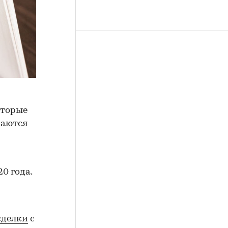
оторые
саются
0 года.
сделки
с