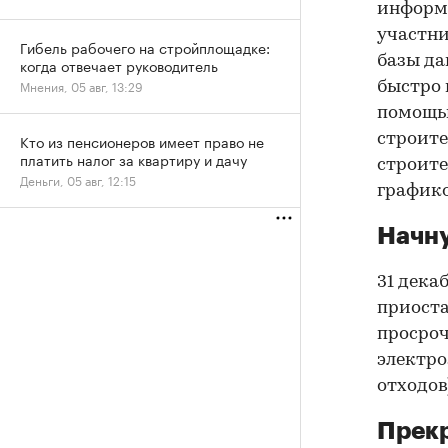
информ
участни
Гибель рабочего на стройплощадке:
базы да
когда отвечает руководитель
Мнения, 05 авг, 13:29
быстро 
помощью
строите
Кто из пенсионеров имеет право не
платить налог за квартиру и дачу
строите
Деньги, 05 авг, 12:15
графико
Начну
31 дека
приоста
просроч
электро
отходов
Прекр