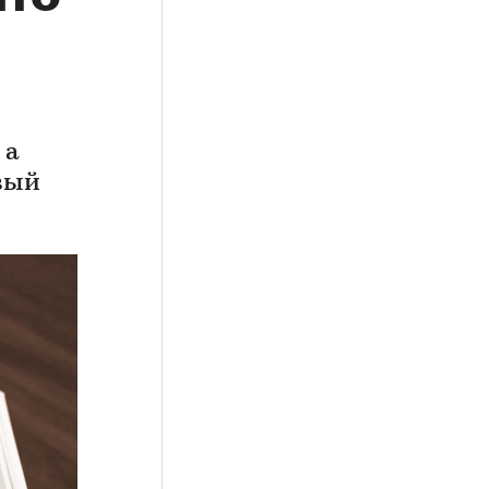
 а
вый