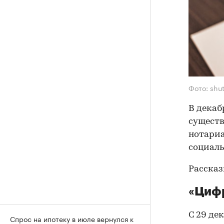
Фото: shu
В декаб
существ
нотариа
социаль
Рассказ
«Цифр
С 29 де
Спрос на ипотеку в июле вернулся к