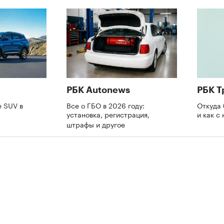
РБК Autonews
РБК Т
 SUV в
Все о ГБО в 2026 году:
Откуда
установка, регистрация,
и как с
штрафы и другое