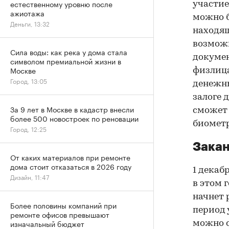
естественному уровню после
участие
ажиотажа
можно б
Деньги, 13:32
находящ
возможн
Сила воды: как река у дома стала
докумен
символом премиальной жизни в
Москве
физлица
Город, 13:05
денежны
залоге 
За 9 лет в Москве в кадастр внесли
сможет
более 500 новостроек по реновации
биомет
Город, 12:25
Закан
От каких материалов при ремонте
дома стоит отказаться в 2026 году
1 декаб
Дизайн, 11:47
в этом г
начнет 
Более половины компаний при
период 
ремонте офисов превышают
изначальный бюджет
можно с