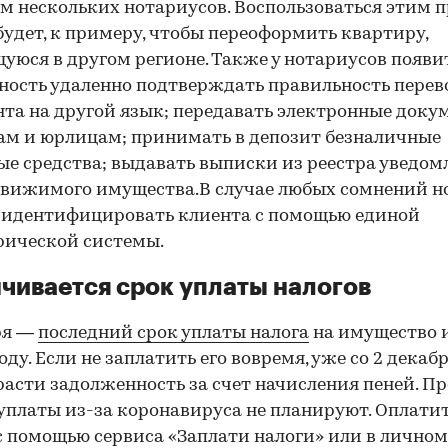
м нескольких нотариусов. Воспользоваться этим 
удет, к примеру, чтобы переоформить квартиру,
уюся в другом регионе. Также у нотариусов появи
ость удаленно подтверждать правильность перев
та на другой язык; передавать электронные доку
м и юрлицам; принимать в депозит безналичные
е средства; выдавать выписки из реестра уведом
движимого имущества.В случае любых сомнений н
 идентифицировать клиента с помощью единой
рической системы.
00:00
/
00:00
чивается срок уплаты налогов
ря —
последний срок уплаты налога
на имущество 
оду. Если не заплатить его вовремя, уже со 2 декаб
расти задолженность за счет начисления пеней. П
уплаты из-за коронавируса не планируют. Оплатит
 помощью сервиса «Заплати налоги» или в личном