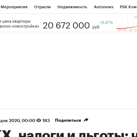
Мероприятия
Отрасли
Недвижимость
Autonews
РБК Ком
20 672 000
 цена квартиры
 РБК
РБК Образование
РБК Курсы
РБК Life
+5.87%
Тренды
Виз
вских новостройках
руб
ь
Крипто
РБК Бизнес-среда
Дискуссионный клуб
Исследо
зета
Спецпроекты СПб
Конференции СПб
Спецпроекты
кономика
Бизнес
Технологии и медиа
Финансы
Рынок на
(+87,32%)
(+30,22%)
5 450
АФК «Система» ₽12
Купить
К
 ПСБ к 29.07.27
прогноз БКС к 15.07.27
Поделиться
 дек 2020, 00:00
183
, налоги и льготы: 