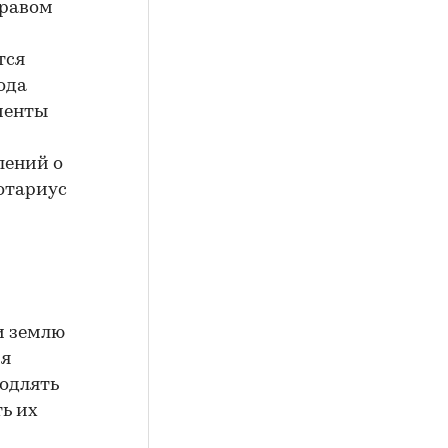
правом
тся
ода
менты
лений о
отариус
и землю
ря
родлять
ь их