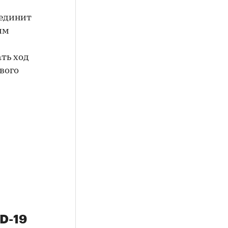
ъединит
им
ть ход
вого
D-19