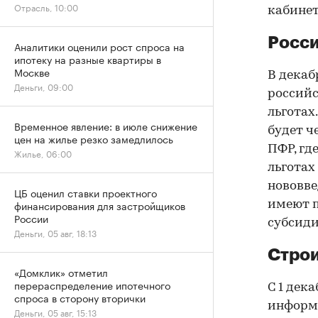
Отрасль, 10:00
кабинет
Росси
Аналитики оценили рост спроса на
ипотеку на разные квартиры в
Москве
В декаб
Деньги, 09:00
россий
льготах
Временное явление: в июле снижение
будет ч
цен на жилье резко замедлилось
ПФР, гд
Жилье, 06:00
льготах
нововве
ЦБ оценил ставки проектного
финансирования для застройщиков
имеют п
России
субсиди
Деньги, 05 авг, 18:13
Строи
«Домклик» отметил
перераспределение ипотечного
С 1 дек
спроса в сторону вторички
информ
Деньги, 05 авг, 15:13