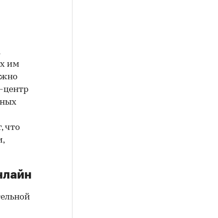
х им
ожно
л-центр
нных
, что
,
нлайн
ельной