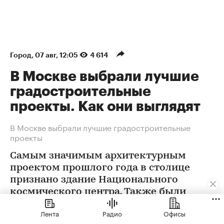
Город
⁠,
07 авг, 12:05
4 614
В Москве выбрали лучшие
градостроительные
проекты. Как они выглядят
В Москве выбрали лучшие градостроительные
проекты
Самым значимым архитектурным
проектом прошлого года в столице
признано здание Национального
космического центра. Также были
определены победители еще в 12
Лента
Радио
Офисы
номинациях