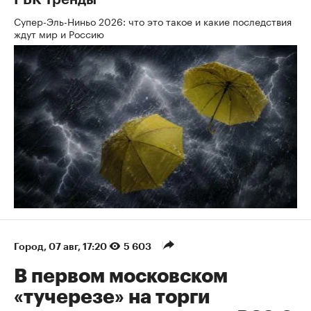
РБК Тренды
Супер-Эль-Ниньо 2026: что это такое и какие последствия
ждут мир и Россию
Город
⁠,
07 авг, 17:20
5 603
В первом московском
«тучерезе» на торги