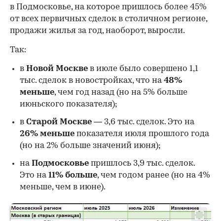
в Подмосковье, на которое пришлось более 45%
от всех первичных сделок в столичном регионе,
продажи жилья за год, наоборот, выросли.
Так:
в
Новой Москве
в июле было совершено 1,1
тыс. сделок в новостройках, что на
48%
меньше
, чем год назад (но на 5% больше
июньского показателя);
в
Старой Москве
— 3,6 тыс. сделок. Это на
26%
меньше
показателя июля прошлого года
00:00
/
00:00
(но на 2% больше значений июня);
на
Подмосковье
пришлось 3,9 тыс. сделок.
Это на
11% больше
, чем годом ранее (но на 4%
меньше, чем в июне).