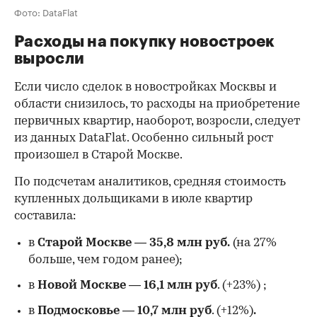
Фото: DataFlat
Расходы на покупку новостроек
выросли
Если число сделок в новостройках Москвы и
области снизилось, то расходы на приобретение
первичных квартир, наоборот, возросли, следует
из данных DataFlat. Особенно сильный рост
произошел в Старой Москве.
По подсчетам аналитиков, средняя стоимость
купленных дольщиками в июле квартир
составила:
в
Старой Москве
—
35,8 млн руб.
(на 27%
больше, чем годом ранее);
в
Новой Москве
—
16,1 млн руб
. (+23%)
;
в
Подмосковье
—
10,7 млн руб
. (+12%)
.