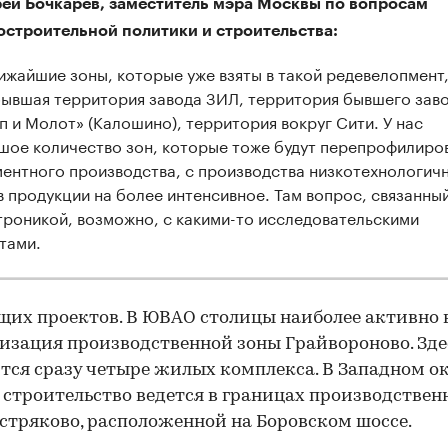
ей Бочкарев, заместитель мэра Москвы по вопросам
остроительной политики и строительства:
ижайшие зоны, которые уже взяты в такой редевелопмент
бывшая территория завода ЗИЛ, территория бывшего зав
п и Молот» (Калошино), территория вокруг Сити. У нас
шое количество зон, которые тоже будут перепрофилиро
ментного производства, с производства низкотехнологич
в продукции на более интенсивное. Там вопрос, связанный
троникой, возможно, с какими-то исследовательскими
тами.
щих проектов. В ЮВАО столицы наиболее активно 
изация производственной зоны Грайвороново. Зде
тся сразу четыре жилых комплекса. В Западном о
строительство ведется в границах производствен
стряково, расположенной на Боровском шоссе.