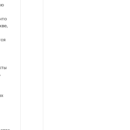
ью
что
кве,
тся
кты
ь
ых
дства