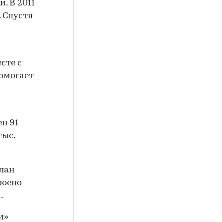
. В 2011
 Спустя
сте с
омогает
н 91
тыс.
план
роено
.
и»