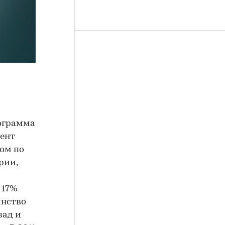
рограмма
мент
том по
рии,
 17%
инство
зад и