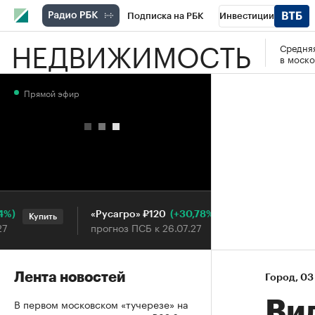
Подписка на РБК
Инвестиции
НЕДВИЖИМОСТЬ
Средняя
РБК Вино
Спорт
Школа управления
в моско
Национальные проекты
Город
Стил
Прямой эфир
Кредитные рейтинги
Франшизы
Га
Проверка контрагентов
Политика
Э
(+30,78%)
«Русагро» ₽120
Ozon ₽
Купить
Купить
прогноз ПСБ к 26.07.27
прогноз 
Лента новостей
Город
⁠,
03
В первом московском «тучерезе» на
Вид