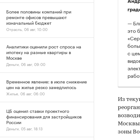
Андр
град
Более половины компаний при
ремонте офисов превышают
— Бл
изначальный бюджет
Отрасль, 06 авг, 10:00
это 
«Сер
боль
Аналитики оценили рост спроса на
ипотеку на разные квартиры в
с це
Москве
видо
Деньги, 06 авг, 09:00
элек
рабо
Временное явление: в июле снижение
цен на жилье резко замедлилось
Жилье, 06 авг, 06:00
Из теку
реорган
ЦБ оценил ставки проектного
возводи
финансирования для застройщиков
России
Москвы 
Деньги, 05 авг, 18:13
зоны Во