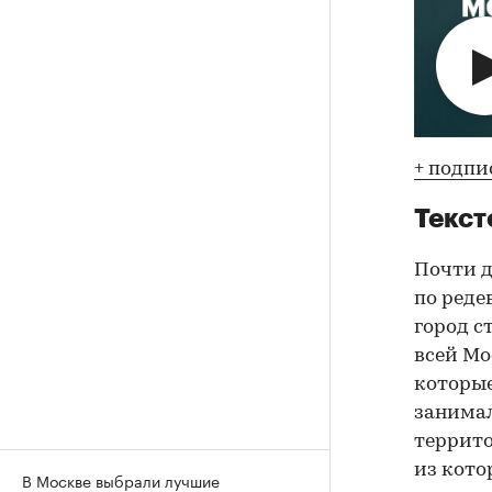
+ подпи
Текст
Почти д
по реде
город с
всей Мо
которые
занимал
террито
из кото
В Москве выбрали лучшие