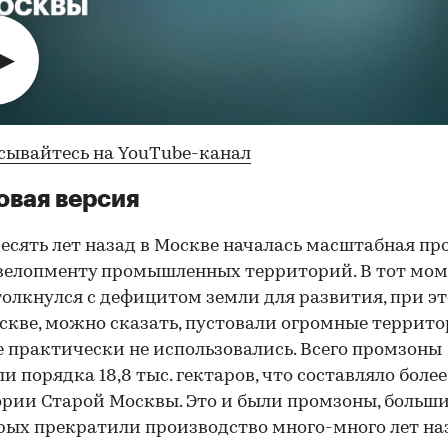
сывайтесь на YouTube-канал
овая версия
есять лет назад в Москве началась масштабная п
велопменту промышленных территорий. В тот мо
толкнулся с дефицитом земли для развития, при э
скве, можно сказать, пустовали огромные террито
 практически не использовались. Всего промзоны
и порядка 18,8 тыс. гектаров, что составляло более
рии Старой Москвы. Это и были промзоны, больш
рых прекратили производство много-много лет на