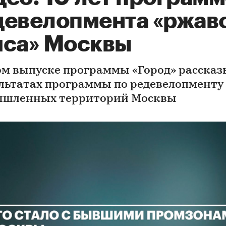
девелопмента «ржав
яса» Москвы
ом выпуске программы «Город» расска
ультатах программы по редевелопменту
шленных территорий Москвы