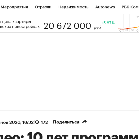
Мероприятия
Отрасли
Недвижимость
Autonews
РБК Ком
20 672 000
 цена квартиры
 РБК
РБК Образование
РБК Курсы
РБК Life
+5.87%
Тренды
Виз
вских новостройках
руб
ь
Крипто
РБК Бизнес-среда
Дискуссионный клуб
Исследо
зета
Спецпроекты СПб
Конференции СПб
Спецпроекты
кономика
Бизнес
Технологии и медиа
Финансы
Рынок на
(+90,63%)
(+34,86%)
5 450
АФК «Система» ₽12
Купить
К
ПСБ к 29.07.27
прогноз БКС к 15.07.27
Поделиться
 ноя 2020, 16:32
172
ео: 10 лет программ