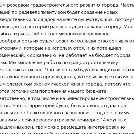
ым резервом градостроительного развития города. Част
аций по редевелопменту зон будет создание новых
зводственных площадок на месте существующих, потому 
роизводства, которые раньше существовали в городе Мос
либо закрыты, либо экономически завершилась
сообразность их существования: большинство зон являю
иториями, которые не используются, и их потенциал
омический, к сожалению, не работает на бюджет города
вы. Мы выполняем работы по градостроительному
ированию этих зон. Частично там будут возводиться объе
котехнологичного производства, которые являются очен
ым элементом экономической жизни города, потому что
ются источником пополнения нашего бюджета,
ветственно, в том числе и на инвестирование строительн
ктов. Часть территорий будет, безусловно, отдана под
ительство объектов жилого назначения. Под программу
вации мы сейчас рассматриваем примерно 14 крупных
ышленных зон, где можно размещать интегрированно
ресную жилую застройку и экологически чистые произво