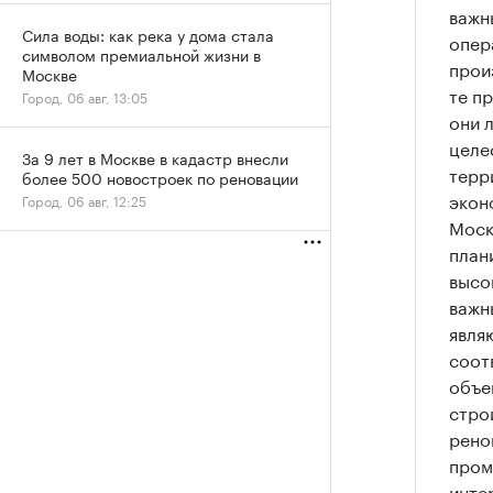
важн
Сила воды: как река у дома стала
опер
символом премиальной жизни в
прои
Москве
те п
Город, 06 авг, 13:05
они 
целе
За 9 лет в Москве в кадастр внесли
терр
более 500 новостроек по реновации
экон
Город, 06 авг, 12:25
Моск
план
высо
важн
явля
соот
объе
стро
рено
пром
инте