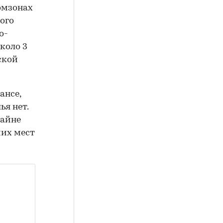
омзонах
ного
о-
коло 3
ской
ансе,
ья нет.
райне
чих мест