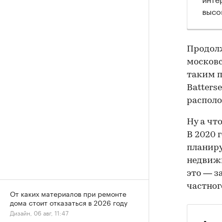
высо
Продолж
московс
таким п
Batterse
располо
Ну а чт
В 2020 
планиру
недвижи
это — з
частног
От каких материалов при ремонте
дома стоит отказаться в 2026 году
Дизайн, 06 авг, 11:47