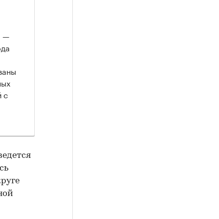
, —
ода
ваны
ных
 с
ведется
сь
круге
ной