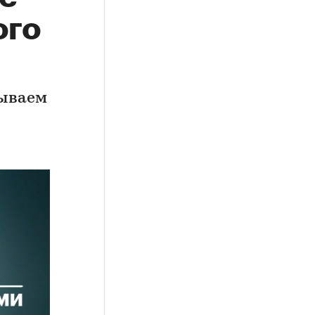
ого
зываем