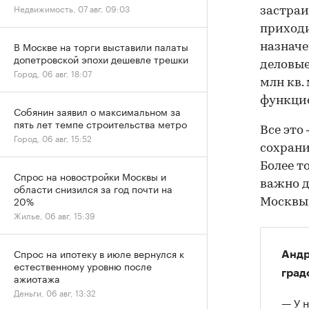
Недвижимость, 07 авг, 09:03
застраи
приходи
В Москве на торги выставили палаты
назначе
допетровской эпохи дешевле трешки
деловые
Город, 06 авг, 18:07
млн кв.
функци
Собянин заявил о максимальном за
пять лет темпе строительства метро
Все это
Город, 06 авг, 15:52
сохрани
Более т
Спрос на новостройки Москвы и
важно д
области снизился за год почти на
20%
Москвы,
Жилье, 06 авг, 15:39
Спрос на ипотеку в июле вернулся к
Андр
естественному уровню после
град
ажиотажа
Деньги, 06 авг, 13:32
— У 