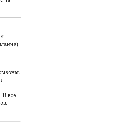
 К
мания),
омзоны.
н
 И все
ов,