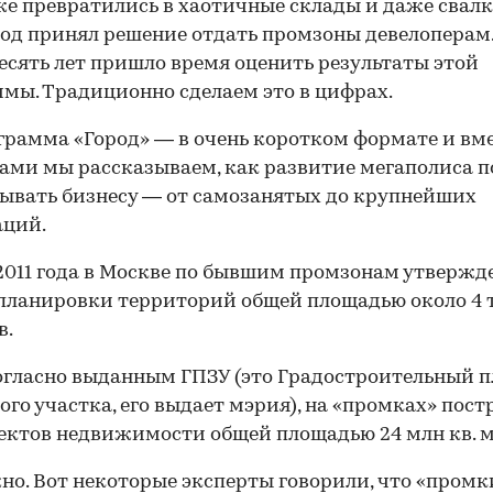
же превратились в хаотичные склады и даже свалки
род принял решение отдать промзоны девелоперам.
есять лет пришло время оценить результаты этой
мы. Традиционно сделаем это в цифрах.
00:00
/
00:00
грамма «Город» — в очень коротком формате и вме
ами мы рассказываем, как развитие мегаполиса п
ывать бизнесу — от самозанятых до крупнейших
аций.
 2011 года в Москве по бывшим промзонам утвержде
планировки территорий общей площадью около 4 
в.
согласно выданным ГПЗУ (это Градостроительный 
ого участка, его выдает мэрия), на «промках» пост
ектов недвижимости общей площадью 24 млн кв. м
но. Вот некоторые эксперты говорили, что «промк