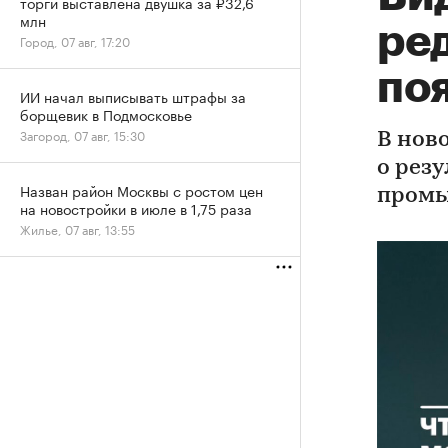
торги выставлена двушка за ₽32,6
млн
ре
Город, 07 авг, 17:20
по
ИИ начал выписывать штрафы за
борщевик в Подмосковье
Загород, 07 авг, 15:30
В нов
о рез
Назван район Москвы с ростом цен
промы
на новостройки в июле в 1,75 раза
Жилье, 07 авг, 13:55