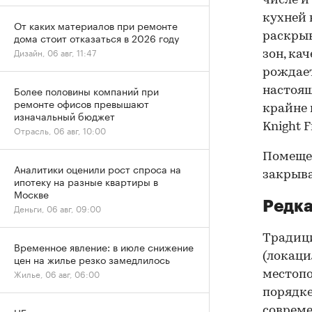
числе и
кухней 
От каких материалов при ремонте
раскрыв
дома стоит отказаться в 2026 году
Дизайн, 06 авг, 11:47
зон, ка
рождает
Более половины компаний при
настоящ
ремонте офисов превышают
крайне 
изначальный бюджет
Knight F
Отрасль, 06 авг, 10:00
Помещен
Аналитики оценили рост спроса на
закрыва
ипотеку на разные квартиры в
Москве
Редка
Деньги, 06 авг, 09:00
Традици
Временное явление: в июле снижение
(локаци
цен на жилье резко замедлилось
Жилье, 06 авг, 06:00
местопо
порядке
совреме