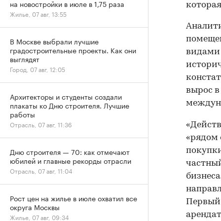
на новостройки в июле в 1,75 раза
которая
Жилье, 07 авг, 13:55
Аналити
помещен
В Москве выбрали лучшие
градостроительные проекты. Как они
видами 
выглядят
историч
Город, 07 авг, 12:05
констат
вырос в
Архитекторы и студенты создали
междуна
плакаты ко Дню строителя. Лучшие
работы
Отрасль, 07 авг, 11:36
«Действ
«рядом 
покупки
Дню строителя — 70: как отмечают
юбилей и главные рекорды отрасли
частный
Отрасль, 07 авг, 11:04
бизнеса
направл
Рост цен на жилье в июле охватил все
Первый 
округа Москвы
арендат
Жилье, 07 авг, 09:34