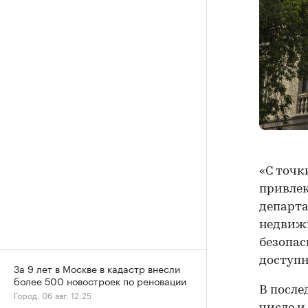
«С точк
привлек
департа
недвижи
безопас
доступн
За 9 лет в Москве в кадастр внесли
более 500 новостроек по реновации
В после
Город, 06 авг, 12:25