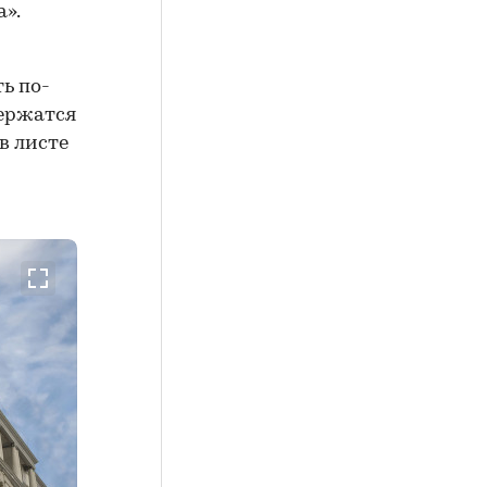
а».
ь по-
держатся
в листе