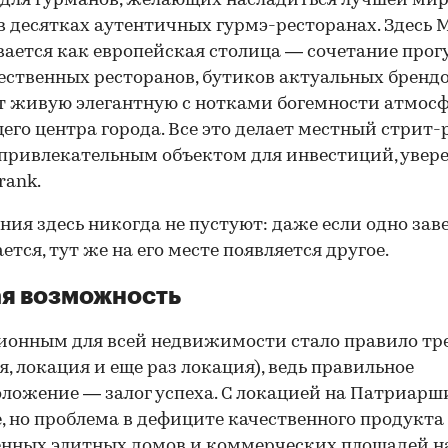
 для гурманов, желающих насладиться лучшей ми
в десятках аутентичных гурмэ-ресторанах. Здесь 
ается как европейская столица — сочетание про
чественных ресторанов, бутиков актуальных бренд
 живую элегантную с нотками богемности атмос
его центра города. Все это делает местный стрит
привлекательным объектом для инвестиций, увер
rank.
ия здесь никогда не пустуют: даже если одно зав
ется, тут же на его месте появляется другое.
я возможность
онным для всей недвижимости стало правило тр
я, локация и еще раз локация), ведь правильное
ложение — залог успеха. С локацией на Патриарши
, но проблема в дефиците качественного продукта
нных элитных домов и коммерческих площадей на