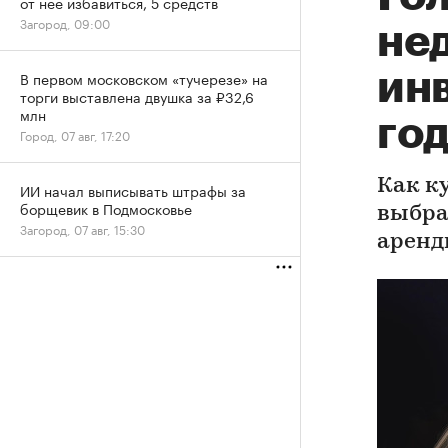
от нее избавиться, 5 средств
Загород, 09:00
не
ин
В первом московском «тучерезе» на
торги выставлена двушка за ₽32,6
млн
го
Город, 07 авг, 17:20
Как ку
ИИ начал выписывать штрафы за
борщевик в Подмосковье
выбрат
Загород, 07 авг, 15:30
аренд