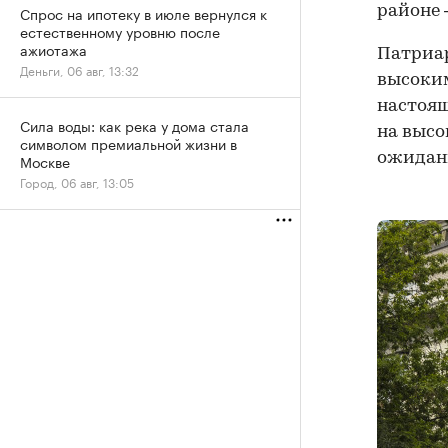
районе 
Спрос на ипотеку в июле вернулся к
естественному уровню после
ажиотажа
Патриар
Деньги, 06 авг, 13:32
высоким
настоящ
Сила воды: как река у дома стала
на высо
символом премиальной жизни в
ожидан
Москве
Город, 06 авг, 13:05