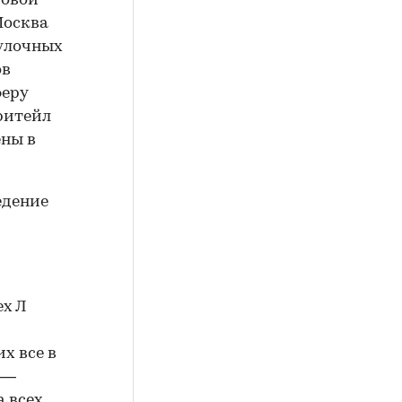
ровой
Москва
гулочных
ов
феру
-ритейл
ены в
едение
ех Л
х все в
 —
 всех