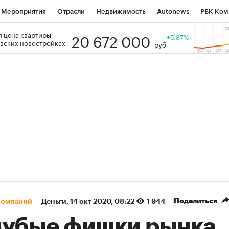
Мероприятия
Отрасли
Недвижимость
Autonews
РБК Ком
20 672 000
 цена квартиры
 РБК
РБК Образование
РБК Курсы
РБК Life
+5.87%
Тренды
Виз
вских новостройках
руб
ь
Крипто
РБК Бизнес-среда
Дискуссионный клуб
Исследо
зета
Спецпроекты СПб
Конференции СПб
Спецпроекты
кономика
Бизнес
Технологии и медиа
Финансы
Рынок на
(+89,8%)
(+34,59%)
5 450
АФК «Система» ₽12
Купить
К
 ПСБ к 29.07.27
прогноз БКС к 15.07.27
Поделиться
компаний
Деньги
⁠,
14 окт 2020, 08:22
1 944
лубые фишки рынка