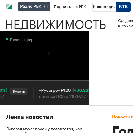
Подписка на РБК
Инвестиции
НЕДВИЖИМОСТЬ
Средняя
РБК Вино
Спорт
Школа управления
в моско
Национальные проекты
Город
Стил
Прямой эфир
Кредитные рейтинги
Франшизы
Га
Проверка контрагентов
Политика
Э
(+30,92%)
«Русагро» ₽120
Ozon ₽
Купить
Купить
прогноз ПСБ к 26.07.27
прогноз
Лента новостей
Новости 
Луковая муха: почему появляется, как
Го