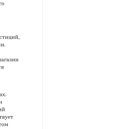
го
стиций,
и.
магазин
тя
ах.
н
ий
ствует
этом