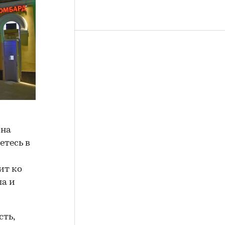
 на
етесь в
ит ко
ла и
ть,