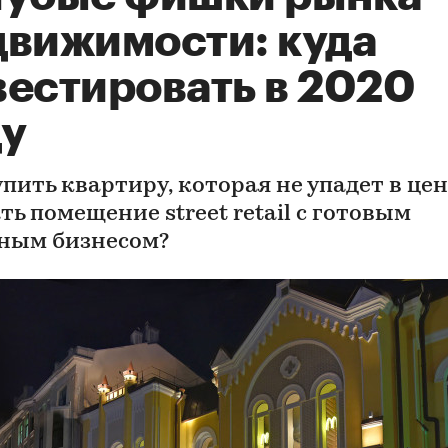
движимости: куда
вестировать в 2020
ду
пить квартиру, которая не упадет в цен
ь помещение street retail с готовым
ным бизнесом?