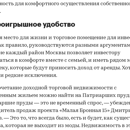
ость для комфортного осуществления собственно
.
роигрышное удобство
00:00
/
00:00
 место для жизни и торговое помещение для инве
ак правило, руководствуются разными аргументам
не каждый район Москвы позволяет инвестору
аться в комфорте вместе с семьей, и иметь рядом 
еку, которые будут приносить доход от аренды. Хо
и редкие исключения.
очетание доходной торговой недвижимости с
венным жильем можно найти на Патриарших пруд
ршие пруды — это не временный спрос, — убежде
итель продаж проекта «Малая Бронная 15» Дмитр
 — Это то, что всегда было, есть и будет, как суще
а, которая не выходит из моды. Недвижимость в 