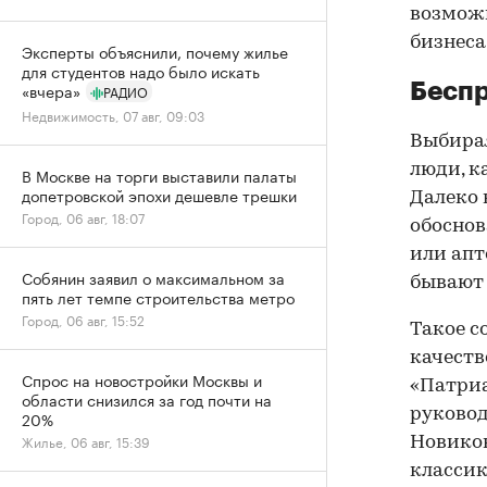
возможн
бизнеса
Эксперты объяснили, почему жилье
для студентов надо было искать
Бесп
«вчера»
РАДИО
Недвижимость, 07 авг, 09:03
Выбирая
люди, к
В Москве на торги выставили палаты
допетровской эпохи дешевле трешки
Далеко 
Город, 06 авг, 18:07
обоснов
или апт
Собянин заявил о максимальном за
бывают 
пять лет темпе строительства метро
Город, 06 авг, 15:52
Такое с
качест
Спрос на новостройки Москвы и
«Патриа
области снизился за год почти на
руковод
20%
Жилье, 06 авг, 15:39
Новиков.
классик