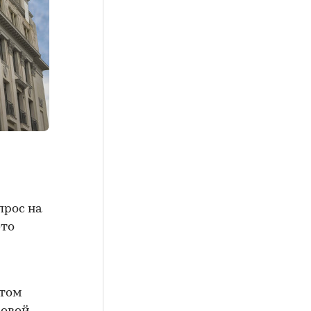
прос на
это
 том