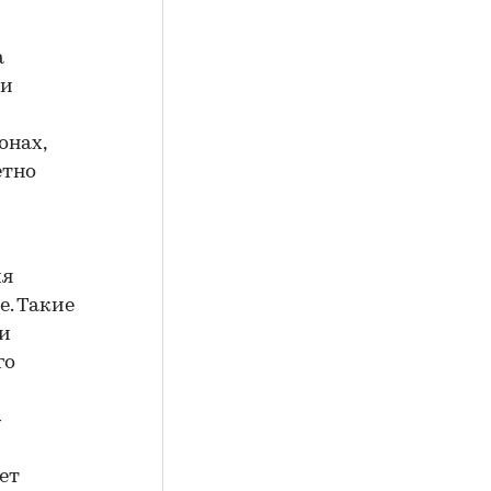
а
ми
онах,
етно
ия
е. Такие
 и
го
—
ет