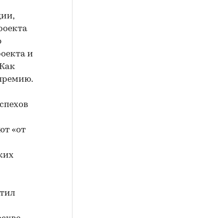
ции,
роекта
ю
оекта и
 Как
премию.
успехов
ют «от
ких
атил