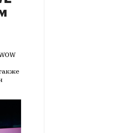
м
 WOW
 также
н