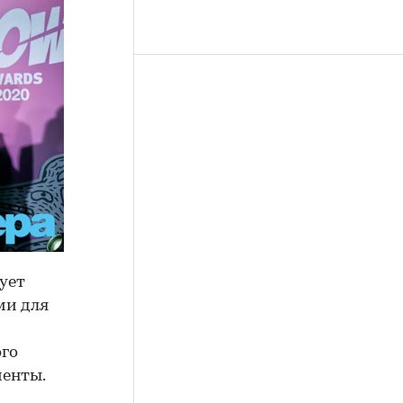
ует
ми для
ого
иенты.