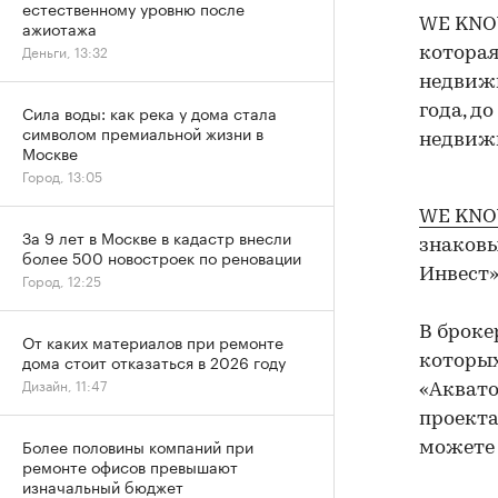
естественному уровню после
WE KNOW
ажиотажа
Деньги, 13:32
которая
недвижи
Сила воды: как река у дома стала
года, до
символом премиальной жизни в
недвиж
Москве
Город, 13:05
WE KN
За 9 лет в Москве в кадастр внесли
знаковы
более 500 новостроек по реновации
Инвест»
Город, 12:25
В броке
От каких материалов при ремонте
дома стоит отказаться в 2026 году
которых
Дизайн, 11:47
«Аквато
проекта
Более половины компаний при
можете 
ремонте офисов превышают
изначальный бюджет