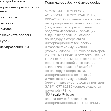
ако для бизнеса
Политика обработки файлов cookie
поративный регистратор
енов
© ООО «БИЗНЕСПРЕСС»,
АО «РОСБИЗНЕСКОНСАЛТИНГ»,
тинг сайтов
1995–2026
. Сообщения и материалы
.решения
информационного агентства «РБК»
(свидетельство о регистрации
комства
средства массовой информации
 знакомств podbor.ru
выдано Федеральной службой
по надзору в сфере связи,
 Курсы
информационных технологий
ла управления РБК
и массовых коммуникаций
(Роскомнадзор) 09.12.2015 за номером
ИА №ФС77-63848) и сетевого издания
«РБК» (свидетельство о регистрации
средства массовой информации
выдано Федеральной службой
по надзору в сфере связи,
информационных технологий
и массовых коммуникаций
(Роскомнадзор) 03.12.2021 за номером
ЭЛ №ФС77-82385) сопровождаются
пометкой «РБК».
realty@rbc.ru
18+
Владельцем сайта является
информационное агентство «РБК».
Данные предоставлены:
Мосбиржа
,