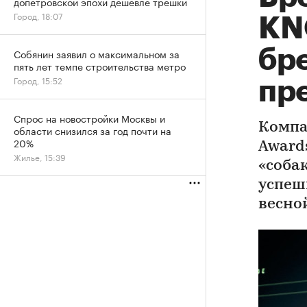
допетровской эпохи дешевле трешки
Город, 18:07
KN
бр
Собянин заявил о максимальном за
пять лет темпе строительства метро
Город, 15:52
пр
Спрос на новостройки Москвы и
Компа
области снизился за год почти на
20%
Award
Жилье, 15:39
«собак
успеш
весно