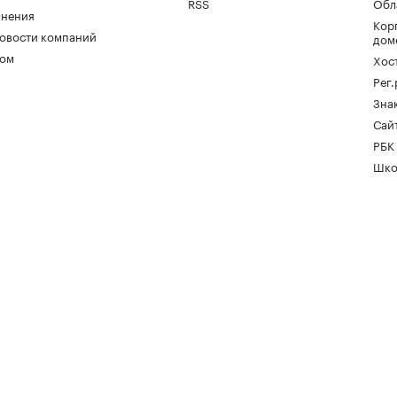
RSS
Обл
нения
Кор
овости компаний
дом
ом
Хос
Рег
Зна
Сайт
РБК
Шко