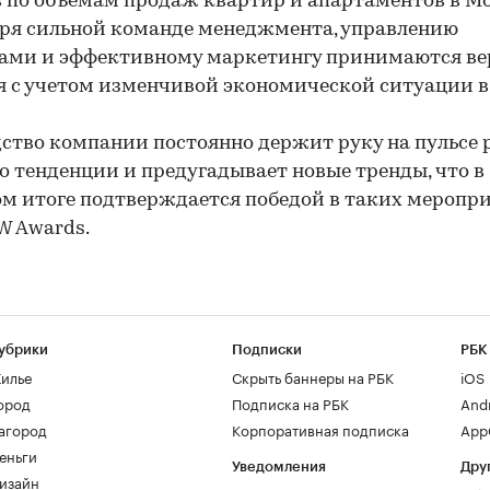
 по объемам продаж квартир и апартаментов в Мо
ря сильной команде менеджмента, управлению
ами и эффективному маркетингу принимаются в
 с учетом изменчивой экономической ситуации в 
ство компании постоянно держит руку на пульсе 
го тенденции и предугадывает новые тренды, что в
м итоге подтверждается победой в таких меропри
W Awards.
убрики
Подписки
РБК
илье
Скрыть баннеры на РБК
iOS
ород
Подписка на РБК
And
агород
Корпоративная подписка
AppG
еньги
Уведомления
Дру
изайн