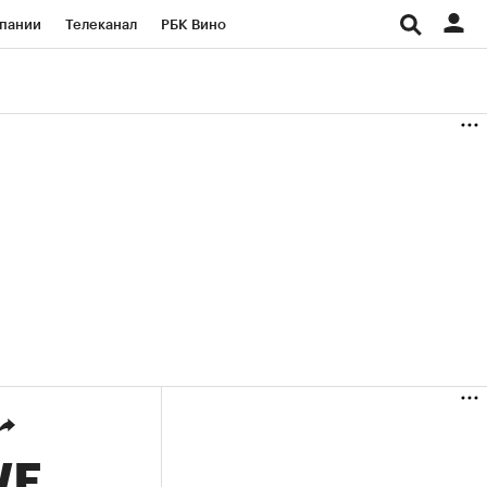
пании
Телеканал
РБК Вино
ациональные проекты
Город
аншизы
Газета
ка
Бизнес
WE