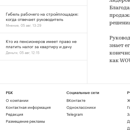
лидеров
Благода
Гибель рабочего на стройплощадке:
продаж
когда отвечает руководитель
решения
Мнения, 05 авг, 13:29
Руковод
Кто из пенсионеров имеет право не
знает е
платить налог за квартиру и дачу
Деньги, 05 авг, 12:15
конечно
как WO
РБК
Социальные сети
Р
О компании
ВКонтакте
Ж
Контактная информация
Одноклассники
Г
Редакция
Telegram
З
Размещение рекламы
Д
Д