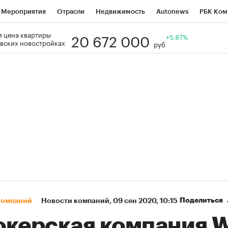
Мероприятия
Отрасли
Недвижимость
Autonews
РБК Ком
20 672 000
 цена квартиры
Образование
РБК Курсы
РБК Life
Тренды
+5.87%
Визионеры
Н
вских новостройках
руб
Дискуссионный клуб
Исследования
Кредитные рейтинги
Фр
Спецпроекты
Проверка контрагентов
Политика
Экономи
к наличной валюты
Поделиться
компаний
Новости компаний
⁠,
09 сен 2020, 10:15
окерская компания 