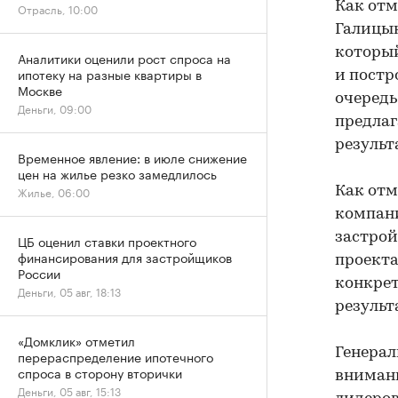
Как отм
Отрасль, 10:00
Галицын
который
Аналитики оценили рост спроса на
ипотеку на разные квартиры в
и постр
Москве
очередь
Деньги, 09:00
предлаг
результ
Временное явление: в июле снижение
цен на жилье резко замедлилось
Как отм
Жилье, 06:00
компани
застрой
ЦБ оценил ставки проектного
финансирования для застройщиков
проекта
России
конкрет
Деньги, 05 авг, 18:13
результ
«Домклик» отметил
Генера
перераспределение ипотечного
спроса в сторону вторички
внимани
Деньги, 05 авг, 15:13