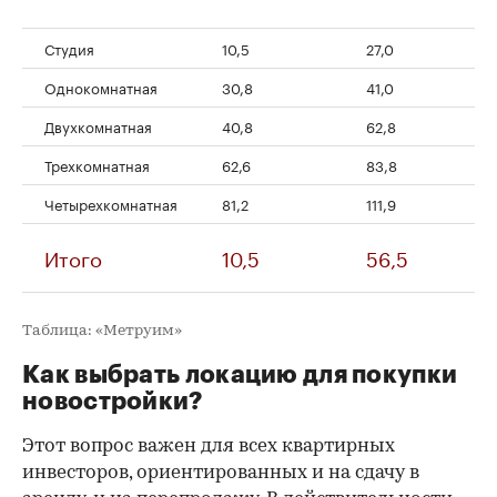
Студия
10,5
27,0
42
Однокомнатная
30,8
41,0
64
Двухкомнатная
40,8
62,8
12
Трехкомнатная
62,6
83,8
13
Четырехкомнатная
81,2
111,9
29
Итого
10,5
56,5
2
Таблица: «Метруим»
Как выбрать локацию для покупки
новостройки?
Этот вопрос важен для всех квартирных
инвесторов, ориентированных и на сдачу в