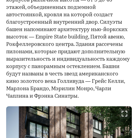
корпусов различной высоты — от 9 до 46
этажей, объединенных подземной
автостоянкой, кровля на которой создаст
благоустроенный внутренний двор. Силуэты
башен напоминают архитектуру нью-йоркских
высоток — Empire State building, Пятой авеню,
Рокфеллеровского центра. Здания рассечены
пилонами, которые придают дополнительную
выразительность и индивидуальность каждому
корпусу с панорамным остеклением. Башни
будут названы в честь звезд американского
кино золотого века Голливуда — Грейс Келли,
Марлона Брандо, Мэрилин Монро, Чарли
Чаплина и Фрэнка Синатры.