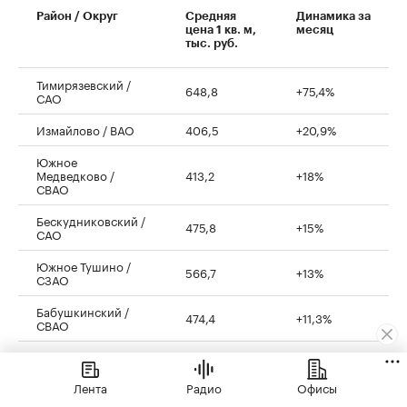
Район / Округ
Средняя
Динамика за
цена 1 кв. м,
месяц
тыс. руб.
Тимирязевский /
648,8
+75,4%
САО
Измайлово / ВАО
406,5
+20,9%
Южное
Медведково /
413,2
+18%
СВАО
Бескудниковский /
475,8
+15%
САО
Южное Тушино /
566,7
+13%
СЗАО
Бабушкинский /
474,4
+11,3%
СВАО
Таганский / ЦАО
1 660,1
+7,5%
Лента
Радио
Офисы
Строгино / СЗАО
530,4
+7,4%