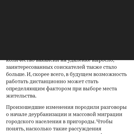
оргтехники, бумаги и т. д.).
В свою очередь сотрудники могут экономить
время и деньги на проезд до офиса, в некоторых
случаях самостоятельно планировать свой
рабочий день и наконец отказаться от делового
гардероба. Пандемия в целом увеличила
возможности для дистанционной работы —
количество вакансий на удаленке выросло,
заинтересованных соискателей также стало
больше. И, скорее всего, в будущем возможность
работать дистанционно может стать
определяющим фактором при выборе места
жительства.
Произошедшие изменения породили разговоры
о начале деурбанизации и массовой миграции
городского населения в пригороды. Чтобы
понять, насколько такие рассуждения