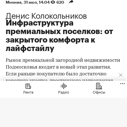
Мнения
⁠,
31 июл, 14:04
620
Денис Колокольников
Инфраструктура
премиальных поселков: от
закрытого комфорта к
лайфстайлу
Рынок премиальной загородной недвижимости
Подмосковья входит в новый этап развития.
Если раньше покупателю было достаточно
хорошего участка, престижного направления,
охраны и качественного дома, то сегодня запрос
Лента
Радио
Офисы
заметно изменился. Клиент выбирает уже не
только квадратные метры и сотки, а целостную
среду проживания: архитектуру,
благоустройство, приватность, сервис, доступ к
природе, спорт, детскую и семейную