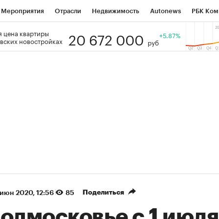
Мероприятия
Отрасли
Недвижимость
Autonews
РБК Ком
20 672 000
 цена квартиры
 РБК
РБК Образование
РБК Курсы
РБК Life
+5.87%
Тренды
Виз
вских новостройках
руб
ь
Крипто
РБК Бизнес-среда
Дискуссионный клуб
Исследо
зета
Спецпроекты СПб
Конференции СПб
Спецпроекты
кономика
Бизнес
Технологии и медиа
Финансы
Рынок на
(+89,37%)
(+33,78%)
 450
АФК «Система» ₽12
Купить
Ку
ПСБ к 29.07.27
прогноз БКС к 15.07.27
Поделиться
 июн 2020, 12:56
85
одмосковье с 1 июля