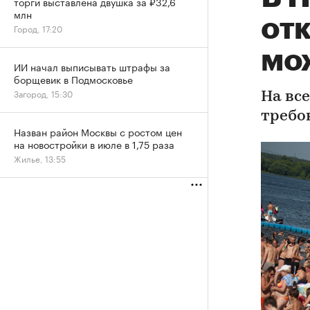
торги выставлена двушка за ₽32,6
млн
от
Город, 17:20
мо
ИИ начал выписывать штрафы за
борщевик в Подмосковье
Загород, 15:30
На вс
требо
Назван район Москвы с ростом цен
на новостройки в июле в 1,75 раза
Жилье, 13:55