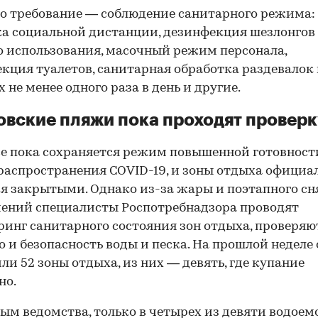
00:00
/
00:00
о требование — соблюдение санитарного режима:
а социальной дистанции, дезинфекция шезлонгов
 использования, масочный режим персонала,
кция туалетов, санитарная обработка раздевалок
 не менее одного раза в день и другие.
вские пляжи пока проходят проверк
е пока сохраняется режим повышенной готовност
распространения COVID-19, и зоны отдыха официа
я закрытыми. Однако из-за жары и поэтапного сн
ений специалисты Роспотребнадзора проводят
инг санитарного состояния зон отдыха, проверяю
о и безопасность воды и песка. На прошлой неделе
ли 52 зоны отдыха, из них — девять, где купание
но.
ным ведомства,
только в четырех из девяти водоем