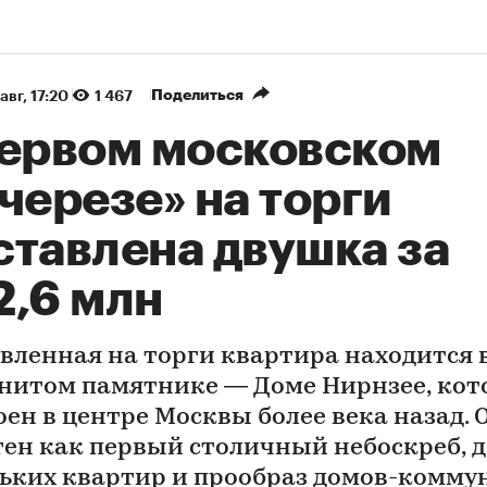
Поделиться
авг, 17:20
1 467
первом московском
черезе» на торги
ставлена двушка за
2,6 млн
вленная на торги квартира находится 
нитом памятнике — Доме Нирнзее, ко
оен в центре Москвы более века назад. 
тен как первый столичный небоскреб, 
ьких квартир и прообраз домов-комму