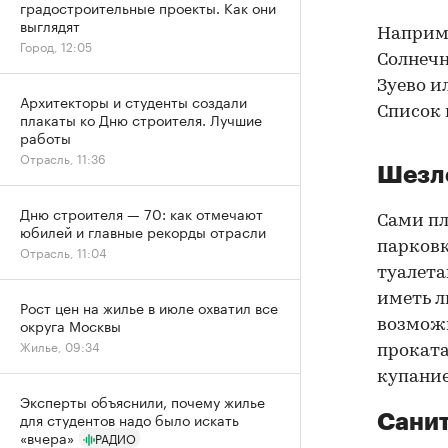
градостроительные проекты. Как они
выглядят
Наприме
Город, 12:05
Солнечн
Зуево и
Архитекторы и студенты создали
Список 
плакаты ко Дню строителя. Лучшие
работы
Отрасль, 11:36
Шезло
Дню строителя — 70: как отмечают
Сами п
юбилей и главные рекорды отрасли
парковк
Отрасль, 11:04
туалета
иметь л
Рост цен на жилье в июле охватил все
округа Москвы
возмож
Жилье, 09:34
проката
купание
Эксперты объяснили, почему жилье
для студентов надо было искать
Сани
«вчера»
РАДИО