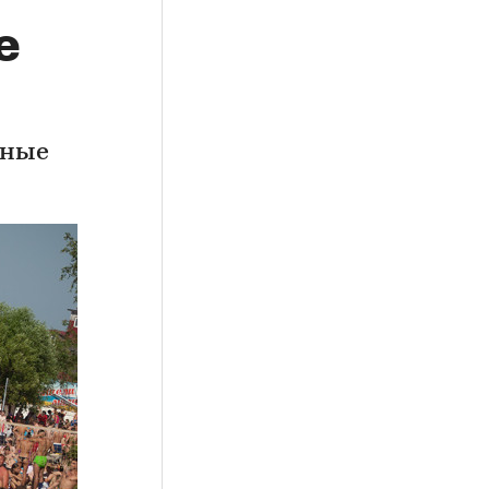
е
рные