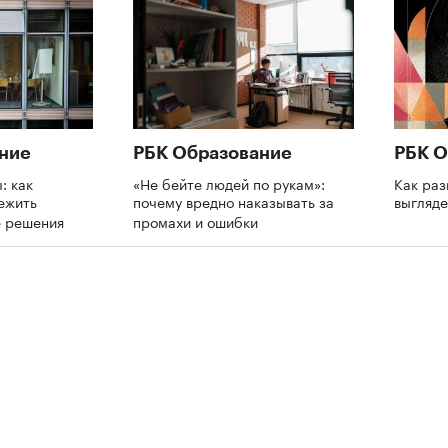
ние
РБК Образование
РБК О
: как
«Не бейте людей по рукам»:
Как раз
ежить
почему вредно наказывать за
выгляде
е решения
промахи и ошибки