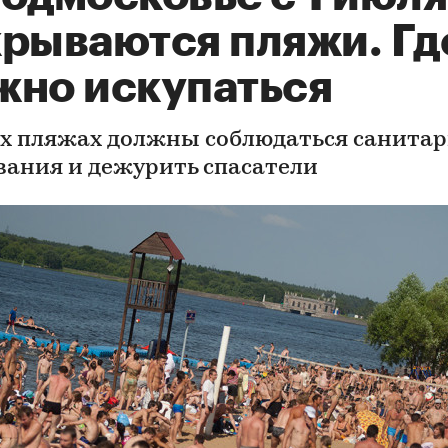
крываются пляжи. Гд
жно искупаться
ех пляжах должны соблюдаться санита
вания и дежурить спасатели