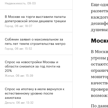
Недвижимость, 09:03
Еще одн
разметк
В Москве на торги выставили палаты
каждого
допетровской эпохи дешевле трешки
дезинфе
Город, 06 авг, 18:07
душевых
Собянин заявил о максимальном за
Моско
пять лет темпе строительства метро
Город, 06 авг, 15:52
В Москв
угрозы 
Спрос на новостройки Москвы и
остаютс
области снизился за год почти на
20%
огранич
Жилье, 06 авг, 15:39
монитор
качеств
Спрос на ипотеку в июле вернулся к
провери
естественному уровню после
возмож
ажиотажа
Деньги, 06 авг, 13:32
По дан