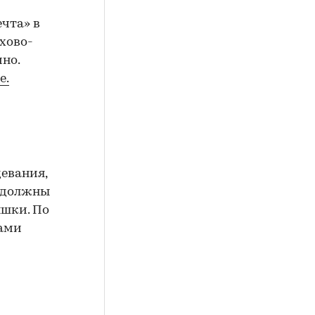
ечта» в
хово-
но.
е.
евания,
я должны
ышки. По
тами