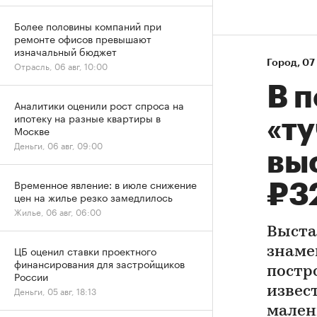
Более половины компаний при
ремонте офисов превышают
изначальный бюджет
Город
⁠,
07 
Отрасль, 06 авг, 10:00
В 
Аналитики оценили рост спроса на
ипотеку на разные квартиры в
«ту
Москве
Деньги, 06 авг, 09:00
вы
Временное явление: в июле снижение
₽3
цен на жилье резко замедлилось
Жилье, 06 авг, 06:00
Выста
ЦБ оценил ставки проектного
знаме
финансирования для застройщиков
постр
России
извес
Деньги, 05 авг, 18:13
мален