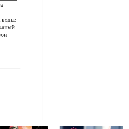
ра
 воды:
бряный
зон