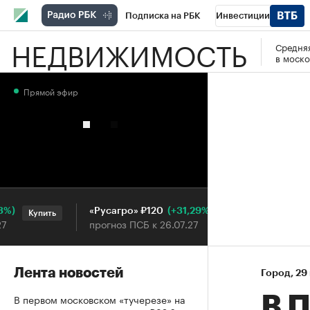
Подписка на РБК
Инвестиции
НЕДВИЖИМОСТЬ
Средняя
РБК Вино
Спорт
Школа управления
в моско
Национальные проекты
Город
Стил
Прямой эфир
Кредитные рейтинги
Франшизы
Га
Проверка контрагентов
Политика
Э
(+31,29%)
«Русагро» ₽120
Ozon ₽5
Купить
Купить
прогноз ПСБ к 26.07.27
прогноз 
Лента новостей
Город
⁠,
29
В первом московском «тучерезе» на
В П