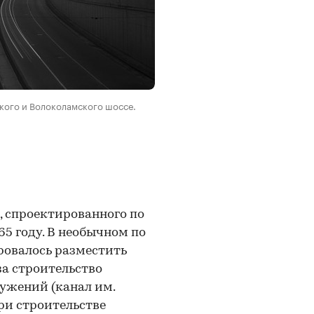
кого и Волоколамского шоссе.
, спроектированного по
5 году. В необычном по
ровалось разместить
за строительство
ужений (канал им.
ри строительстве