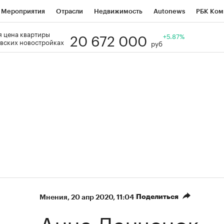
Мероприятия
Отрасли
Недвижимость
Autonews
РБК Ком
20 672 000
 цена квартиры
Образование
РБК Курсы
РБК Life
Тренды
+5.87%
Визионеры
Н
вских новостройках
руб
Дискуссионный клуб
Исследования
Кредитные рейтинги
Фр
Спецпроекты
Проверка контрагентов
Политика
Экономи
к наличной валюты
Поделиться
Мнения
⁠,
20 апр 2020, 11:04
Анна Данченок