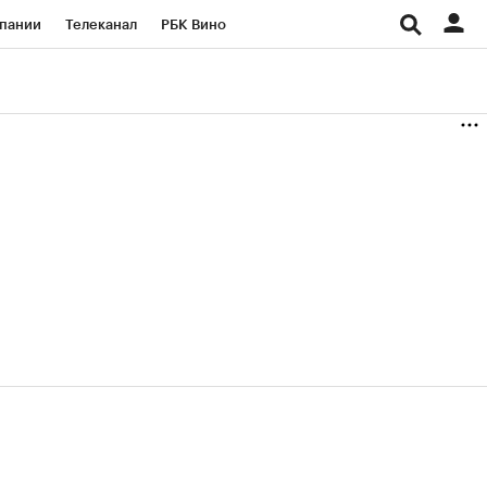
пании
Телеканал
РБК Вино
ациональные проекты
Город
аншизы
Газета
ка
Бизнес