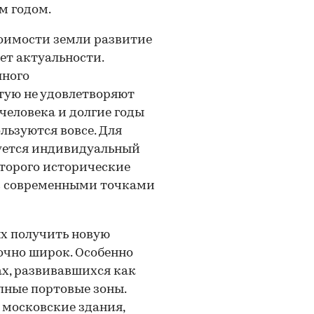
м годом.
тоимости земли развитие
ет актуальности.
шного
тую не удовлетворяют
человека и долгие годы
льзуются вовсе. Для
уется индивидуальный
оторого исторические
ав современными точками
ых получить новую
очно широк. Особенно
ах, развивавшихся как
пные портовые зоны.
московские здания,