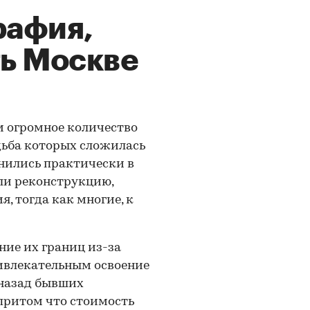
рафия,
ть Москве
 огромное количество
дьба которых сложилась
нились практически в
ли реконструкцию,
, тогда как многие, к
ние их границ из-за
ривлекательным освоение
 назад бывших
притом что стоимость