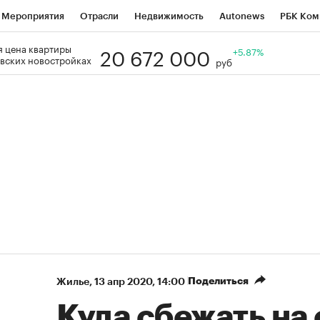
Мероприятия
Отрасли
Недвижимость
Autonews
РБК Ком
20 672 000
 цена квартиры
Образование
РБК Курсы
РБК Life
Тренды
+5.87%
Визионеры
Н
вских новостройках
руб
Дискуссионный клуб
Исследования
Кредитные рейтинги
Фр
Спецпроекты
Проверка контрагентов
Политика
Экономи
к наличной валюты
Поделиться
Жилье
⁠,
13 апр 2020, 14:00
Куда сбежать на 