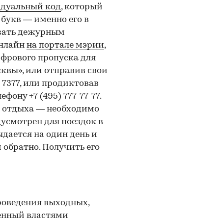
идуальный код
, который
 букв — именно его в
азать дежурным
онлайн
на портале мэрии
,
ифрового пропуска для
квы», или отправив свои
 7377, или продиктовав
ону +7 (495) 777-77-77.
ом отдыха — необходимо
усмотрен для поездок в
дается на один день и
 обратно. Получить его
роведения выходных,
денный властями