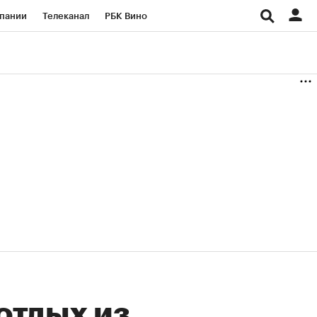
пании
Телеканал
РБК Вино
ациональные проекты
Город
аншизы
Газета
ка
Бизнес
отдых из