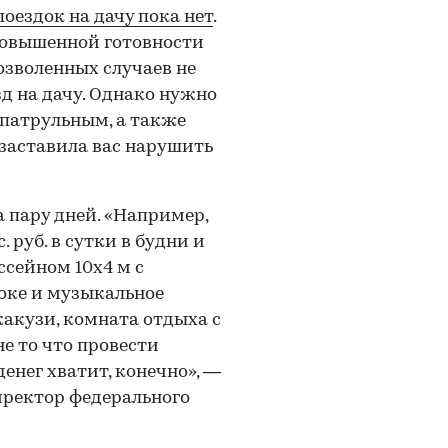
поездок на дачу пока нет
.
овышенной готовности
озволенных случаев не
зд на дачу. Однако нужно
 патрульным, а также
заставила вас нарушить
а пару дней. «Например,
 руб. в сутки в будни и
ссейном 10х4 м с
аоке и музыкальное
жакузи, комната отдыха с
е то что провести
енег хватит, конечно», —
иректор федерального