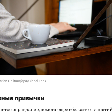
stian Gollnow/dpa/Global Look
зные привычки
астое оправдание, помогающее сбежать от заняти