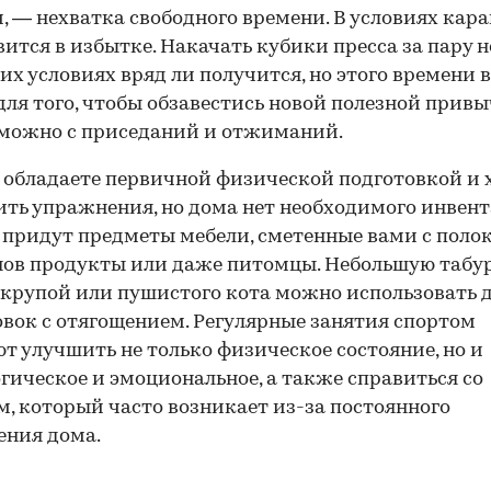
, — нехватка свободного времени. В условиях кар
вится в избытке. Накачать кубики пресса за пару н
х условиях вряд ли получится, но этого времени 
для того, чтобы обзавестись новой полезной привы
можно с приседаний и отжиманий.
 обладаете первичной физической подготовкой и 
ть упражнения, но дома нет необходимого инвент
придут предметы мебели, сметенные вами с поло
ов продукты или даже питомцы. Небольшую табур
 крупой или пушистого кота можно использовать 
вок с отягощением. Регулярные занятия спортом
т улучшить не только физическое состояние, но и
гическое и эмоциональное, а также справиться со
м, который часто возникает из-за постоянного
ения дома.