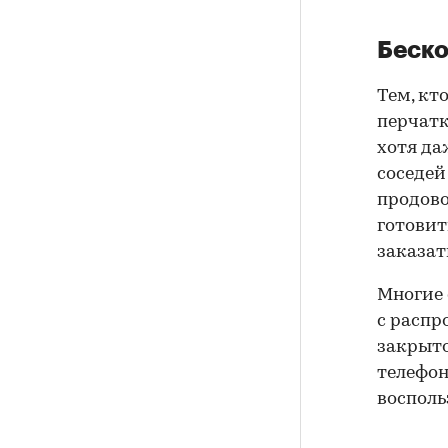
Беско
Тем, кт
перчатк
хотя да
соседей
продово
готовит
заказат
Многие 
с распр
закрыто
телефон
восполь