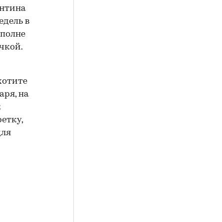
антина
едель в
вполне
чкой.
хотите
аря, на
к
етку,
для