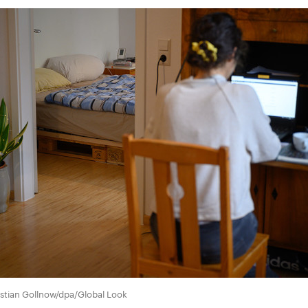
stian Gollnow/dpa/Global Look