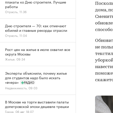
плакаты ко Дню строителя. Лучшие
Посколь
работы
дома, п
Отрасль, 11:36
Сменить
обновле
Дню строителя — 70: как отмечают
юбилей и главные рекорды отрасли
способо
Отрасль, 11:04
Обновит
не поль
Рост цен на жилье в июле охватил все
округа Москвы
текстил
Жилье, 09:34
уборкой
навести
Эксперты объяснили, почему жилье
поможет
для студентов надо было искать
скажетс
«вчера»
РАДИО
Недвижимость, 09:03
В Москве на торги выставили палаты
допетровской эпохи дешевле трешки
Город, 06 авг, 18:07