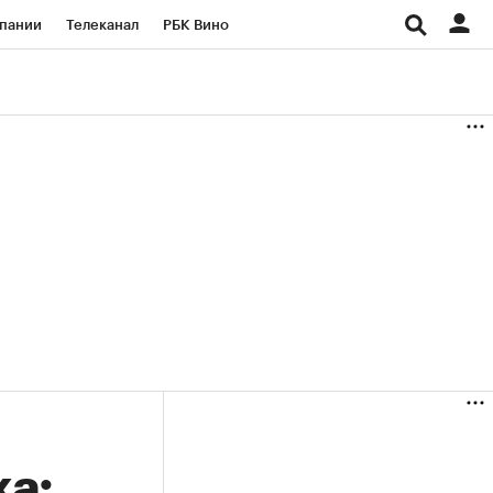
пании
Телеканал
РБК Вино
ациональные проекты
Город
аншизы
Газета
ка
Бизнес
ка: