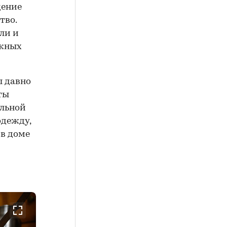
дение
тво.
ли и
ежных
ы давно
ты
альной
одежду,
 в доме