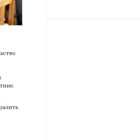
ьство
ы
тине.
к
разить