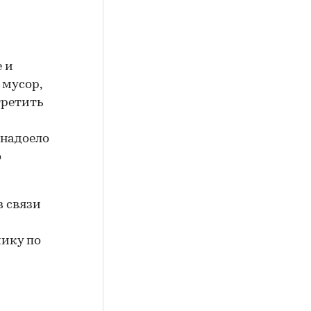
е и
 мусор,
третить
 надоело
о
в связи
чику по