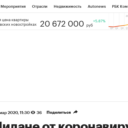
Мероприятия
Отрасли
Недвижимость
Autonews
РБК Ком
20 672 000
 цена квартиры
 РБК
РБК Образование
РБК Курсы
РБК Life
+5.87%
Тренды
Виз
вских новостройках
руб
ь
Крипто
РБК Бизнес-среда
Дискуссионный клуб
Исследо
зета
Спецпроекты СПб
Конференции СПб
Спецпроекты
кономика
Бизнес
Технологии и медиа
Финансы
Рынок на
(+86,04%)
(+31
Ozon ₽5 450
АФК «Система» ₽12
Купить
прогноз ПСБ к 29.07.27
прогноз БКС к 15.07.27
Поделиться
 мар 2020, 11:30
36
Милане от коронавир