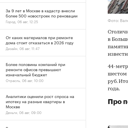
За 9 лет в Москве в кадастр внесли
более 500 новостроек по реновации
Фото: Вал
Город, 06 авг, 12:25
Столич
От каких материалов при ремонте
в Больш
дома стоит отказаться в 2026 году
памятни
Дизайн, 06 авг, 11:47
известн
Более половины компаний при
44-метр
ремонте офисов превышают
изначальный бюджет
шестом 
Отрасль, 06 авг, 10:00
руб. Ит
года.
Аналитики оценили рост спроса на
ипотеку на разные квартиры в
Про п
Москве
Деньги, 06 авг, 09:00