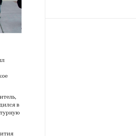
ыл
кое
итель,
дился в
ектурную
вития