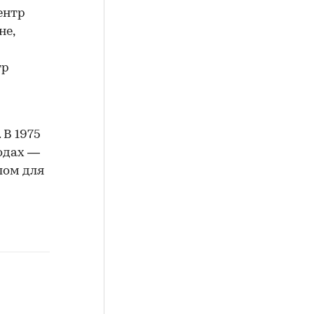
ентр
не,
тр
 В 1975
годах —
лом для