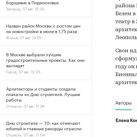
борщевик в Подмосковье
района 
Загород, 07 авг, 15:30
Белем в
театр в
Назван район Москвы с ростом цен
архитек
на новостройки в июле в 1,75 раза
Жилье, 07 авг, 13:55
Леополь
Свои ид
В Москве выбрали лучшие
сформул
градостроительные проекты. Как они
выглядят
году он
Город, 07 авг, 12:05
Биеннал
архитек
Архитекторы и студенты создали
плакаты ко Дню строителя. Лучшие
работы
Авторы
Отрасль, 07 авг, 11:36
Елена Ко
Дню строителя — 70: как отмечают
юбилей и главные рекорды отрасли
Отрасль, 07 авг, 11:04