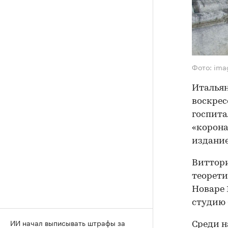
Фото: imag
Итальян
воскрес
госпита
«корона
издание 
Виттори
теорети
Новаре 
студию G
ИИ начал выписывать штрафы за
Среди н