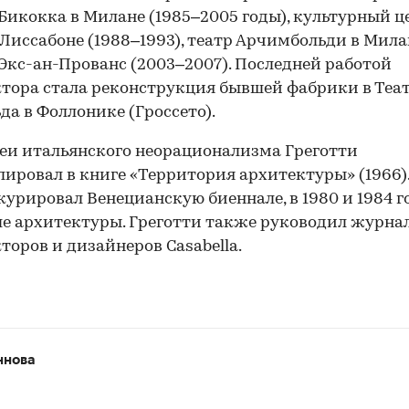
Бикокка в Милане (1985–2005 годы), культурный ц
 Лиссабоне (1988–1993), театр Арчимбольди в Мила
 Экс-ан-Прованс (2003–2007). Последней работой
тора стала реконструкция бывшей фабрики в Теа
да в Фоллонике (Гроссето).
еи итальянского неорационализма Греготти
ировал в книге «Территория архитектуры» (1966).
 курировал Венецианскую биеннале, в 1980 и 1984 
е архитектуры. Греготти также руководил журна
торов и дизайнеров Casabella.
ннова