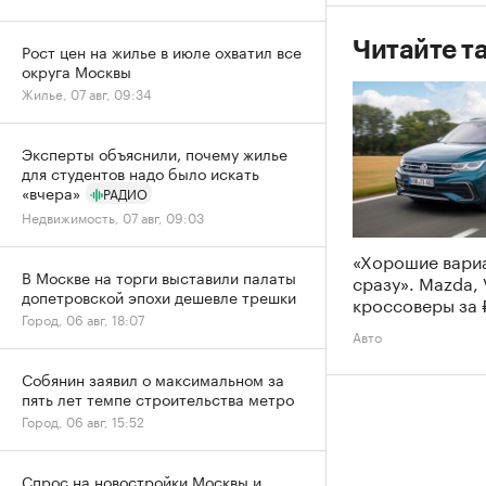
Читайте т
Рост цен на жилье в июле охватил все
округа Москвы
Жилье, 07 авг, 09:34
Эксперты объяснили, почему жилье
для студентов надо было искать
«вчера»
РАДИО
Недвижимость, 07 авг, 09:03
«Хорошие вари
В Москве на торги выставили палаты
сразу». Mazda,
допетровской эпохи дешевле трешки
кроссоверы за 
Город, 06 авг, 18:07
Авто
Собянин заявил о максимальном за
пять лет темпе строительства метро
Город, 06 авг, 15:52
Спрос на новостройки Москвы и