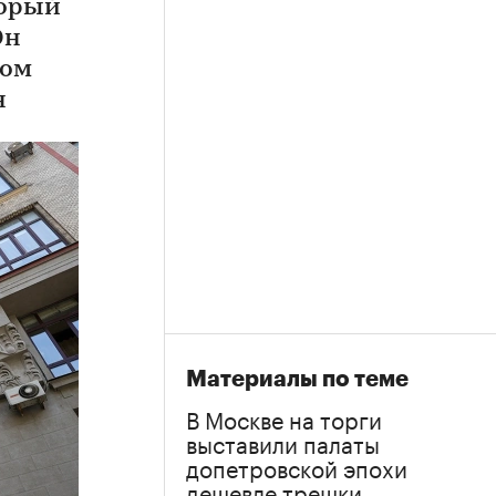
торый
Он
дом
н
Материалы по теме
В Москве на торги
выставили палаты
допетровской эпохи
дешевле трешки