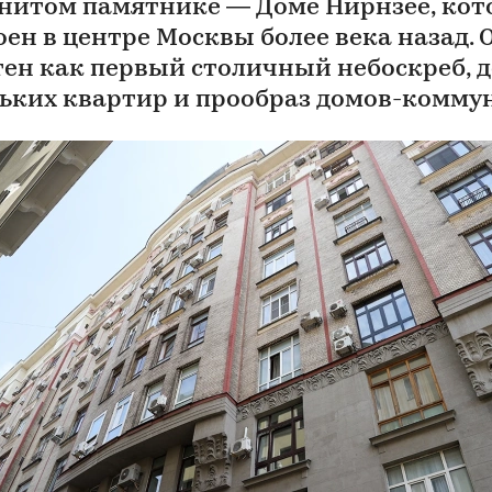
нитом памятнике — Доме Нирнзее, ко
оен в центре Москвы более века назад. 
тен как первый столичный небоскреб, 
ьких квартир и прообраз домов-комму