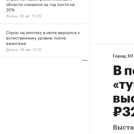
области снизился за год почти на
20%
Жилье, 06 авг, 15:39
Спрос на ипотеку в июле вернулся к
естественному уровню после
ажиотажа
Деньги, 06 авг, 13:32
Город
⁠,
07 
В 
«ту
вы
₽3
Выста