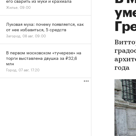
его сварить из муки и крахмала
Жилье, 09:00
ум
Гр
Луковая муха: почему появляется, как
от нее избавиться, 5 средств
Загород, 08 авг, 09:00
Витто
градо
В первом московском «тучерезе» на
торги выставлена двушка за ₽32,6
архит
млн
года
Город, 07 авг, 17:20