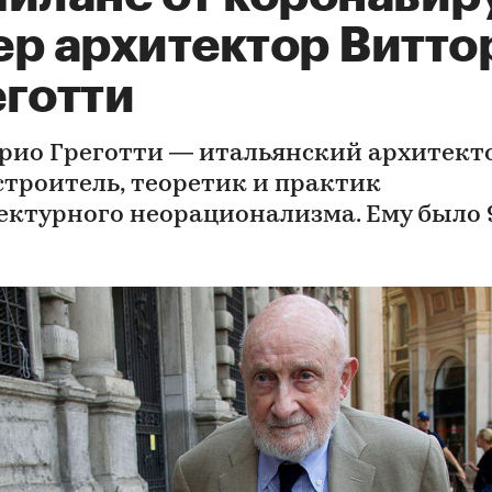
ер архитектор Витто
еготти
рио Греготти — итальянский архитекто
строитель, теоретик и практик
ектурного неорационализма. Ему было 