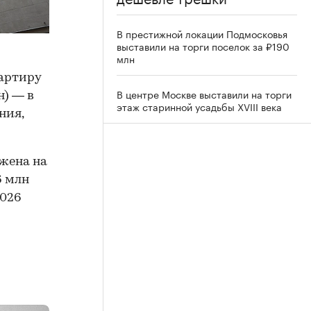
В престижной локации Подмосковья
выставили на торги поселок за ₽190
млн
артиру
В центре Москве выставили на торги
н) — в
этаж старинной усадьбы XVIII века
ния,
ожена на
6 млн
2026