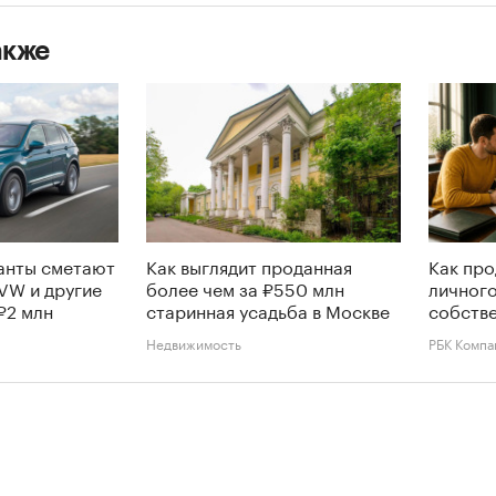
акже
анты сметают
Как выглядит проданная
Как про
 VW и другие
более чем за ₽550 млн
личного
₽2 млн
старинная усадьба в Москве
собств
Недвижимость
РБК Компа