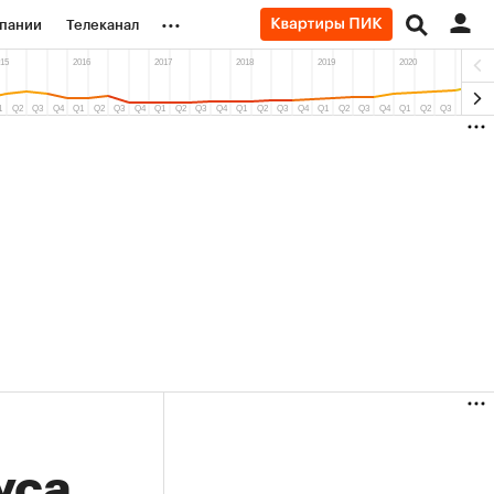
...
пании
Телеканал
ионеры
вания
личной валюты
,33%)
(+7,49%)
«Северсталь» ₽700
Купить
Купить
прогноз КИТ Финанс к 20.07.27
уса