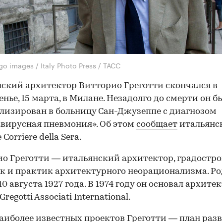
o images / Italy Photo Press / ТАСС
ский архитектор Витторио Греготти скончался в
енье, 15 марта, в Милане. Незадолго до смерти он б
лизирован в больницу Сан-Джузеппе с диагнозом
вирусная пневмония». Об этом
сообщает
итальянс
Corriere della Sera.
о Греготти — итальянский архитектор, градостро
к и практик архитектурного неорационализма. Ро
10 августа 1927 года. В 1974 году он основал архит
regotti Associati International.
аиболее известных проектов Греготти — план раз