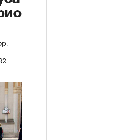
рио
р,
92