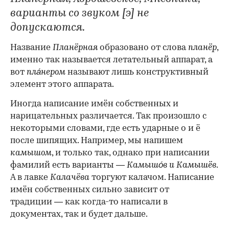
варианты со звуком [э] не
допускаются.
Название
Планёрная
образовано от слова
планёр
,
именно так называется летательный аппарат, а
вот
пла́нером
называют лишь конструктивный
элемент этого аппарата.
Иногда написание имён собственных и
нарицательных различается. Так произошло с
некоторыми словами, где есть ударные о и ё
после шипящих. Например, мы напишем
камышом
, и только так, однако при написании
фамилий есть варианты —
Камышо́в и Камышёв
.
А в лавке
Калачёва
торгуют калачом. Написание
имён собственных сильно зависит от
традиции — как когда-то написали в
документах, так и будет дальше.