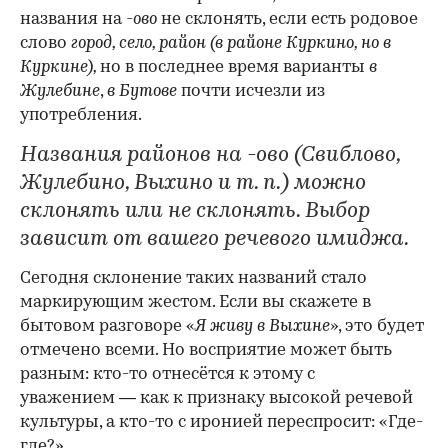
названия на
-ово
не склонять, если есть родовое
слово
город, село, район (в районе Куркино, но
в
Куркине)
,
но в последнее время варианты
в
Жулебине
,
в Бутове
почти исчезли из
употребления.
Названия районов на -ово (Свиблово,
Жулебино, Выхино и т. п.) можно
склонять или не склонять. Выбор
зависит от вашего речевого имиджа.
Сегодня склонение таких названий стало
маркирующим жестом. Если вы скажете в
бытовом разговоре «
Я живу в Выхине
», это будет
отмечено всеми. Но восприятие может быть
разным: кто-то отнесётся к этому с
уважением — как к признаку высокой речевой
культуры, а кто-то с иронией переспросит: «Где-
где?».