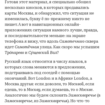
Готовя этот материал, я специально обошел
несколько киосков, в которых продавались
карты Москвы, и обнаружил, что ситуация не
изменилась, букву ё по-прежнему никто не
пишет. А вот в навигационных онлайн-
приложениях ситуация намного лучше, правда,
и последовательности меньше: на экране
телефона я вижу, что вдоль
Самотечного
сквера
идет
Самотёчная
улица. Как скоро мы услышим
Тро́парево
и
Су́щевский Вал
?
Русский язык относится в числу языков, в
которых слова меняются в предложении,
подстраиваясь под соседей с помощью
окончаний. Вот London и в Африке London, а
Москва другая: если доволен, то
Москвой
, если
едешь, то в
Москву
, если думаешь, то о
Москве
.
Аналогично мы будем склонять
Замоскворечье
(в
Замоскворечье
, из
Замоскворечья
). Но что-то