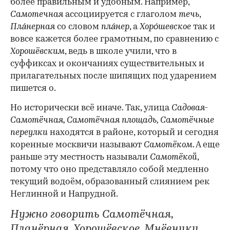
более правильным и удобным. Например,
Самотечная
ассоциируется с глаголом
течь
,
Пла́нерная
со словом
пла́нер
, а
Хоро́шевское
так и
вовсе кажется более грамотным, по сравнению с
Хорошёвским
, ведь в школе учили, что в
суффиксах и окончаниях существительных и
прилагательных после шипящих под ударением
пишется о.
Но исторически всё иначе. Так, улица
Садовая-
Самотёчная, Самотёчная площадь, Самотёчные
переулки
находятся в районе, который и сегодня
коренные москвичи называют
Самотёком
. А еще
раньше эту местность называли
Самотёкой
,
потому что оно представляло собой медленно
текущий водоём, образованный слиянием рек
Неглинной и Напрудной.
Нужно говорить Самотёчная,
Планёрная, Хорошёвское, Мнёвники,