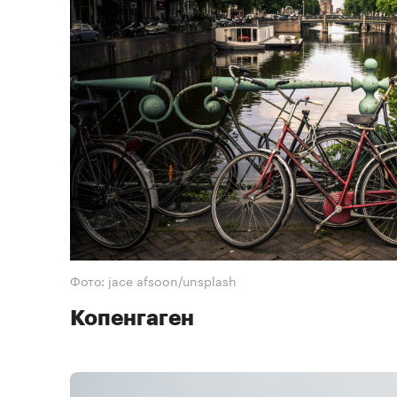
Фото: jace afsoon/unsplash
Копенгаген