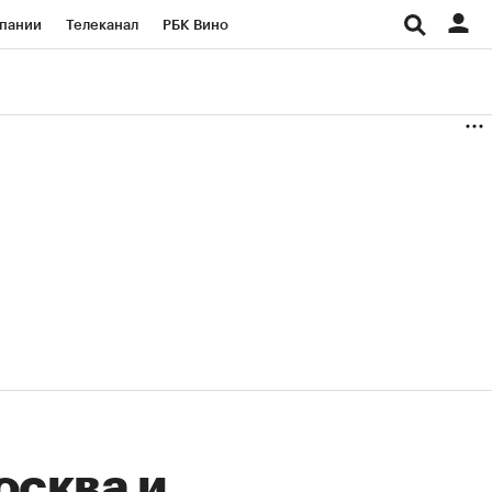
пании
Телеканал
РБК Вино
ациональные проекты
Город
аншизы
Газета
ка
Бизнес
осква и