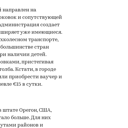
й направлен на
рковок и сопутствующей
 администрация создает
сширяет уже имеющиеся.
хколесном транспорте,
в большинстве стран
ри наличии детей.
овками, пристегивая
олба. Кстати, в городе
или приобрести ваучер и
евле €15 в сутки.
 штате Орегон, США,
тало больше. Для них
рутами районов и