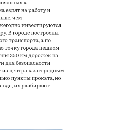
лояльных к
а ездят на работу и
льше, чем
ежегодно инвестируются
у. В городе построены
го транспорта, а по
ю точку города пешком
оены 350 км дорожек на
и для безопасности
 из центра к загородным
лько пункты проката, но
равда, их разбирают