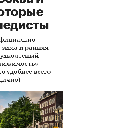
которые
педисты
официально
я зима и ранняя
двухколесный
движимость»
то удобнее всего
дично)