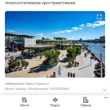
технологичными пространствами.
Набережная Парка Горького
(Фото: katuka / Shutterstock / FOTODOM )
В номинации
«Столичное благоустройство»
Лента
Радио
Офисы
лучшим назвали комплексное благоустройство