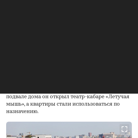
функционалу от любых прежних жилых
построек в столице. Пространство он разбил на
небольшие квартиры, полагая, что в них
поселятся малосемейные или одинокие
служащие. Более того, в квартирах
отсутствовали кухни — предполагалось, что
жители будут питаться вне дома. В
последующем, уже в советские годы, такой же
принцип использовался при проектировании
домов-коммун.
Через год после постройки столичный «тучерез»
был продан банкиру Дмитрию Рубинштейну. В
подвале дома он открыл театр-кабаре «Летучая
мышь», а квартиры стали использоваться по
назначению.