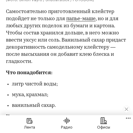
Самостоятельно приготовленный клейстер
подойдет не только для
папье-маше
, но и для
любых других поделок из бумаги и картона.
Чтобы состав хранился дольше, в него можно
ввести уксус или соль. Ванильный сахар придаст
декоративность самодельному клейстеру —
после высыхания он добавит клею блеска и
гладкости.
Что понадобится:
литр чистой воды;
мука, крахмал;
ванильный сахар.
Как приготовить:
Лента
Радио
Офисы
В отдельной емкости тщательно растворите