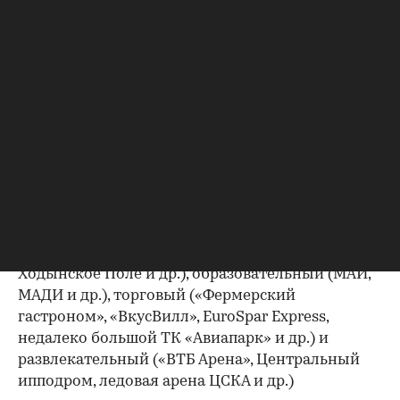
Окружение Alcon Tower можно разделить на
несколько составляющих: деловой кластер
(«Аркус», Skylight, «Белая площадь», «Монарх»и
др.), рекреационный (Петровский парк,
Ходынское Поле и др.), образовательный (МАИ,
МАДИ и др.), торговый («Фермерский
гастроном», «ВкусВилл», EuroSpar Express,
недалеко большой ТК «Авиапарк» и др.) и
развлекательный («ВТБ Арена», Центральный
ипподром, ледовая арена ЦСКА и др.)