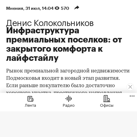
Мнения
⁠,
31 июл, 14:04
570
Денис Колокольников
Инфраструктура
премиальных поселков: от
закрытого комфорта к
лайфстайлу
Рынок премиальной загородной недвижимости
Подмосковья входит в новый этап развития.
Если раньше покупателю было достаточно
хорошего участка, престижного направления,
охраны и качественного дома, то сегодня запрос
Лента
Радио
Офисы
заметно изменился. Клиент выбирает уже не
только квадратные метры и сотки, а целостную
среду проживания: архитектуру,
благоустройство, приватность, сервис, доступ к