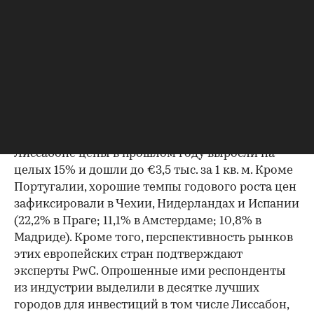
единицами на 1 тыс. граждан (579,8). На втором
месте — Италия (578,6), а Франция замыкает
тройку (528,5). Правда, на квартиру в Париже
рассчитывать не стоит: это самый дорогой
город для покупки жилья (€12,9 тыс. за 1 кв. м).
Зато присмотреться можно к недвижимости в
Португалии, здесь цены доступнее — в среднем
по стране 1 кв. м обойдется в €1 тыс., а в
Лиссабоне цены в прошлом году выросли на
целых 15% и дошли до €3,5 тыс. за 1 кв. м. Кроме
Португалии, хорошие темпы годового роста цен
зафиксировали в Чехии, Нидерландах и Испании
(22,2% в Праге; 11,1% в Амстердаме; 10,8% в
Мадриде). Кроме того, перспективность рынков
этих европейских стран подтверждают
эксперты PwC. Опрошенные ими респонденты
из индустрии выделили в десятке лучших
городов для инвестиций в том числе Лиссабон,