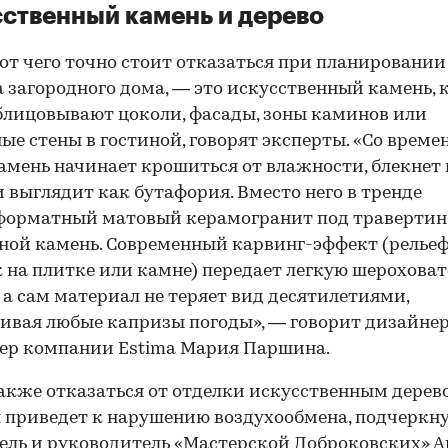
ственный камень и дерево
 от чего точно стоит отказаться при планировании
 загородного дома, — это искусственный камень,
блицовывают цоколи, фасады, зоны каминов или
ые стены в гостиной, говорят эксперты. «Со време
амень начинает крошиться от влажности, блекнет 
и выглядит как бутафория. Вместо него в тренде
орматный матовый керамогранит под травертин,
ной камень. Современный карвинг-эффект (релье
 на плитке или камне) передает легкую шероховат
 а сам материал не теряет вид десятилетиями,
вая любые капризы погоды», — говорит дизайнер
ер компании Estima Мария Паршина.
00:00
/
00:00
акже отказаться от отделки искусственным дерев
 приведет к нарушению воздухообмена, подчеркн
ель и руководитель «Мастерской Доброковских» А