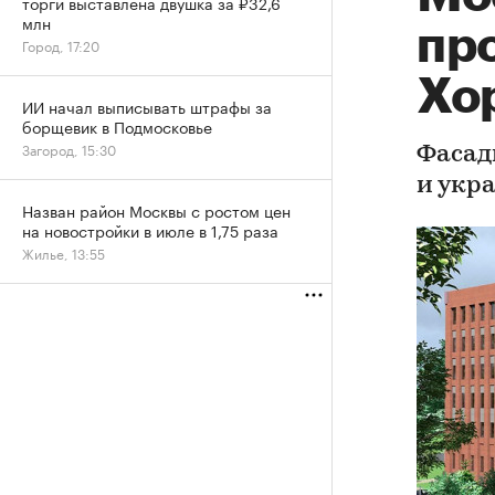
торги выставлена двушка за ₽32,6
млн
про
Город, 17:20
Хо
ИИ начал выписывать штрафы за
борщевик в Подмосковье
Загород, 15:30
Фасад
и укр
Назван район Москвы с ростом цен
на новостройки в июле в 1,75 раза
Жилье, 13:55