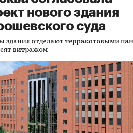
ект нового здания
рошевского суда
ы здания отделают терракотовыми па
асят витражом