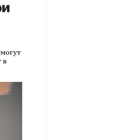
ри
 могут
 в