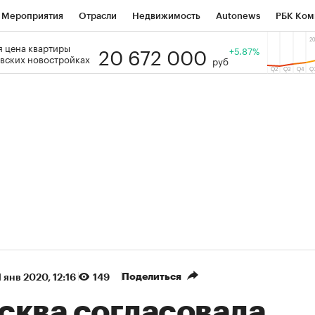
Мероприятия
Отрасли
Недвижимость
Autonews
РБК Ком
20 672 000
 цена квартиры
 РБК
РБК Образование
РБК Курсы
РБК Life
+5.87%
Тренды
Виз
вских новостройках
руб
ь
Крипто
РБК Бизнес-среда
Дискуссионный клуб
Исследо
зета
Спецпроекты СПб
Конференции СПб
Спецпроекты
кономика
Бизнес
Технологии и медиа
Финансы
Рынок на
(+88,19%)
(+33,2%)
5 450
АФК «Система» ₽12
Купить
Куп
ПСБ к 29.07.27
прогноз БКС к 15.07.27
Поделиться
1 янв 2020, 12:16
149
сква согласовала