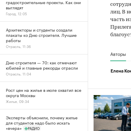
градостроительные проекты. Как они
сотрудн
выглядят
лиц. В 
Город, 12:05
часть и
Прилег
Архитекторы и студенты создали
плакаты ко Дню строителя. Лучшие
благоус
работы
Отрасль, 11:36
Авторы
Дню строителя — 70: как отмечают
юбилей и главные рекорды отрасли
Елена Ко
Отрасль, 11:04
Рост цен на жилье в июле охватил все
округа Москвы
Жилье, 09:34
Эксперты объяснили, почему жилье
для студентов надо было искать
«вчера»
РАДИО