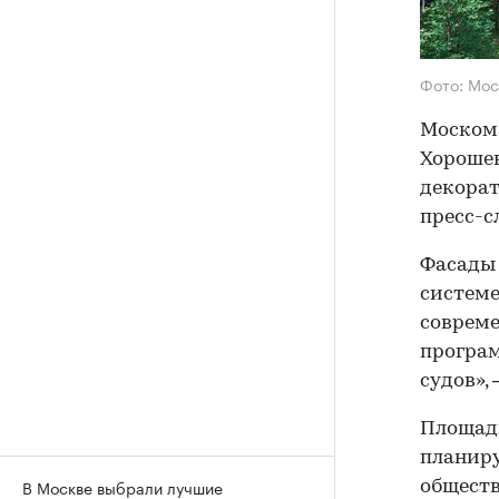
Фото: Мос
Москома
Хорошев
декорат
пресс-с
Фасады 
системе
совреме
програм
судов»,
Площадь
планиру
В Москве выбрали лучшие
обществ