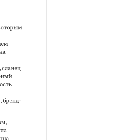
 которым
нем
на
 сланец
фный
ость
, бренд-
ом,
ула
нна