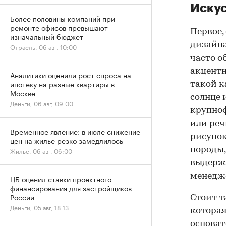
Искус
Более половины компаний при
ремонте офисов превышают
Первое,
изначальный бюджет
дизайна
Отрасль, 06 авг, 10:00
часто о
акцентн
Аналитики оценили рост спроса на
ипотеку на разные квартиры в
такой к
Москве
солнце 
Деньги, 06 авг, 09:00
крупноф
или реч
Временное явление: в июле снижение
рисунок
цен на жилье резко замедлилось
породы,
Жилье, 06 авг, 06:00
выдержи
менедж
ЦБ оценил ставки проектного
финансирования для застройщиков
России
Стоит т
Деньги, 05 авг, 18:13
которая
основат