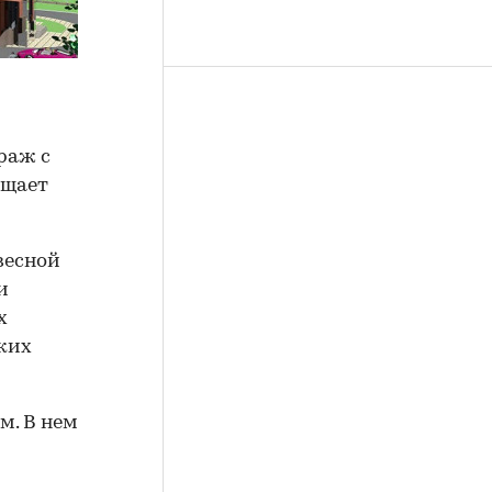
раж с
бщает
весной
и
х
ких
м. В нем