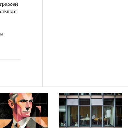
стражей
большая
ы.