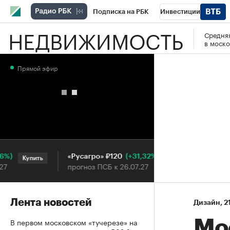
Подписка на РБК
Инвестиции
НЕДВИЖИМОСТЬ
Средняя
РБК Вино
Спорт
Школа управления
в моско
Национальные проекты
Город
Стил
Прямой эфир
Кредитные рейтинги
Франшизы
Га
Проверка контрагентов
Политика
Э
(+31,32%)
«Русагро» ₽120
Ozon ₽
Купить
Купить
прогноз ПСБ к 26.07.27
прогноз 
Лента новостей
Дизайн
⁠,
2
В первом московском «тучерезе» на
Мо