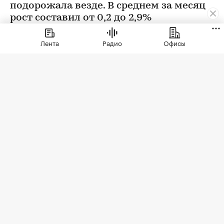
подорожала везде. В среднем за месяц
рост составил от 0,2 до 2,9%
Лента
Радио
Офисы
Фото: BestPhotoPlus / Shutterstock / FOTODOM
В июле цены на вторичном рынке повысились
во всех округах Москвы. Сильнее всего готовое
жилье подорожало в Зеленоградском