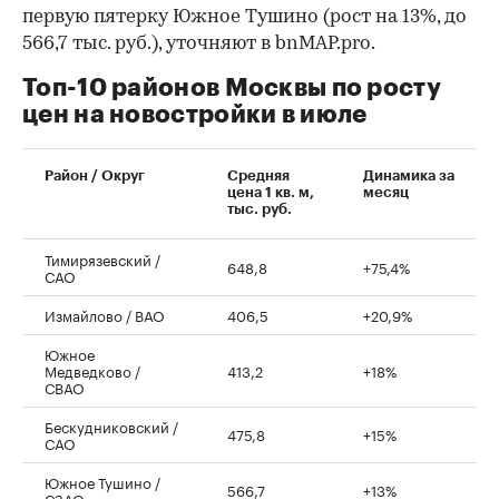
первую пятерку Южное Тушино (рост на 13%, до
566,7 тыс. руб.), уточняют в bnMAP.pro.
Топ-10 районов Москвы по росту
цен на новостройки в июле
00:00
/
00:00
Район / Округ
Средняя
Динамика за
цена 1 кв. м,
месяц
тыс. руб.
Тимирязевский /
648,8
+75,4%
САО
Измайлово / ВАО
406,5
+20,9%
Южное
Медведково /
413,2
+18%
СВАО
Бескудниковский /
475,8
+15%
САО
Южное Тушино /
566,7
+13%
СЗАО