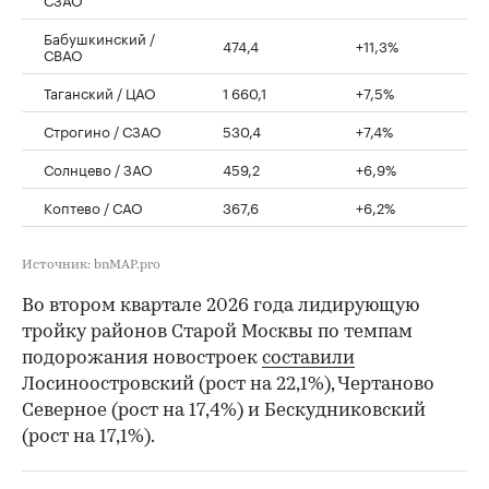
Бабушкинский /
474,4
+11,3%
СВАО
Таганский / ЦАО
1 660,1
+7,5%
Строгино / СЗАО
530,4
+7,4%
Солнцево / ЗАО
459,2
+6,9%
Коптево / САО
367,6
+6,2%
Источник: bnMAP.pro
Во втором квартале 2026 года лидирующую
тройку районов Старой Москвы по темпам
подорожания новостроек
составили
Лосиноостровский (рост на 22,1%), Чертаново
Северное (рост на 17,4%) и Бескудниковский
(рост на 17,1%).