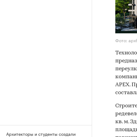
Фото: арх
Техноло
предназ
переулк
компани
APEX. П
составл
Строите
редевел
кв. м. 
площадь
Архитекторы и студенты создали