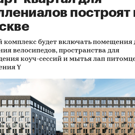
ллениалов построят 
скве
 комплекс будет включать помещения 
ния велосипедов, пространства для
дения коуч-сессий и мытья лап питомц
ения Y