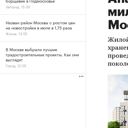
борщевик в Подмосковье
Загород, 15:30
ми
Мо
Назван район Москвы с ростом цен
на новостройки в июле в 1,75 раза
Жилье, 13:55
Жилой
хране
В Москве выбрали лучшие
градостроительные проекты. Как они
прове
выглядят
покол
Город, 12:05