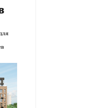
в
для
ев