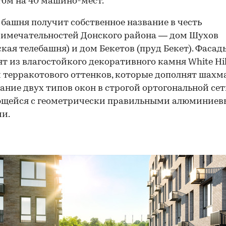
ом на 40 машино-мест.
башня получит собственное название в честь
имечательностей Донского района — дом Шухов
кая телебашня) и дом Бекетов (пруд Бекет). Фасад
т из влагостойкого декоративного камня White Hil
и терракотового оттенков, которые дополнят шахм
ание двух типов окон в строгой ортогональной сет
ющейся с геометрически правильными алюминие
и.