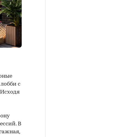
орные
лобби с
 Исходя
зону
ессий. В
агажная,