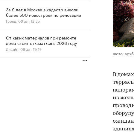
За 9 лет в Москве в кадастр внесли
более 500 новостроек по реновации
Город, 06 авг, 12:25
От каких материалов при ремонте
дома стоит отказаться в 2026 году
Дизайн, 06 авг, 11:47
Фото: арх
В домах
террасы
панорам
из жела
проводи
оборуду
ожидани
зданиях