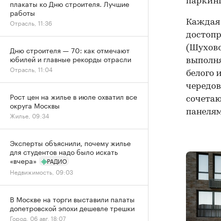
паркинг
плакаты ко Дню строителя. Лучшие
работы
Каждая 
Отрасль, 11:36
достопр
(Шуховс
Дню строителя — 70: как отмечают
юбилей и главные рекорды отрасли
выполня
Отрасль, 11:04
белого 
чередов
Рост цен на жилье в июле охватил все
сочета
округа Москвы
панелям
Жилье, 09:34
Эксперты объяснили, почему жилье
для студентов надо было искать
«вчера»
РАДИО
Недвижимость, 09:03
В Москве на торги выставили палаты
допетровской эпохи дешевле трешки
Город, 06 авг, 18:07