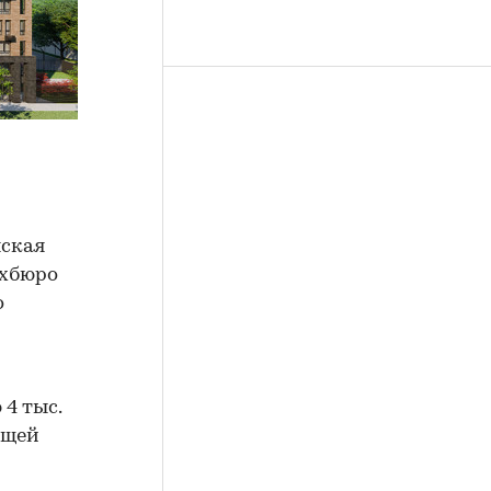
м
нская
рхбюро
о
4 тыс.
бщей