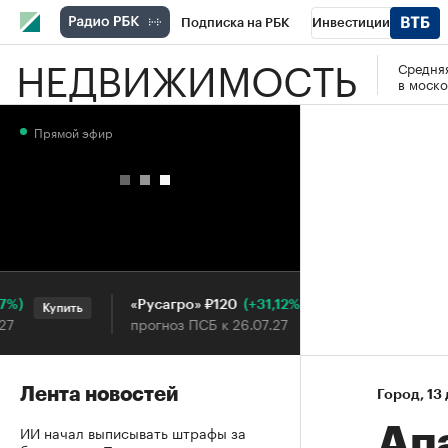
Подписка на РБК
Инвестиции
НЕДВИЖИМОСТЬ
Средняя
РБК Вино
Спорт
Школа управления
в моско
Национальные проекты
Город
Стил
Прямой эфир
Кредитные рейтинги
Франшизы
Га
Проверка контрагентов
Политика
Э
(+31,12%)
«Русагро» ₽120
Ozon ₽5 
Купить
Купить
прогноз ПСБ к 26.07.27
прогноз П
Лента новостей
Город
⁠,
13 
ИИ начал выписывать штрафы за
Ап