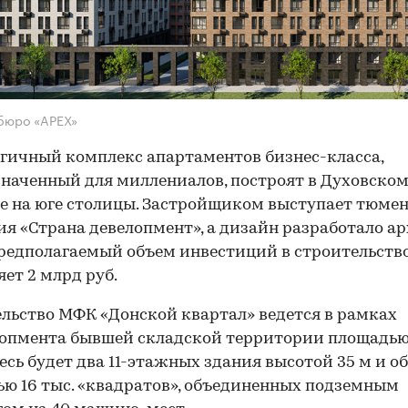
бюро «APEX»
гичный комплекс апартаментов бизнес-класса,
наченный для миллениалов, построят в Духовско
е на юге столицы. Застройщиком выступает тюме
я «Страна девелопмент», а дизайн разработало а
редполагаемый объем инвестиций в строительств
яет 2 млрд руб.
льство МФК «Донской квартал» ведется в рамках
опмента бывшей складской территории площадью 
Здесь будет два 11-этажных здания высотой 35 м и о
ю 16 тыс. «квадратов», объединенных подземным