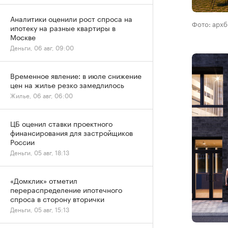
Аналитики оценили рост спроса на
Фото: арх
ипотеку на разные квартиры в
Москве
Деньги, 06 авг, 09:00
Временное явление: в июле снижение
цен на жилье резко замедлилось
Жилье, 06 авг, 06:00
ЦБ оценил ставки проектного
финансирования для застройщиков
России
Деньги, 05 авг, 18:13
«Домклик» отметил
перераспределение ипотечного
спроса в сторону вторички
Деньги, 05 авг, 15:13