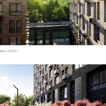
00:00
/
00:00
бюро «APEX»