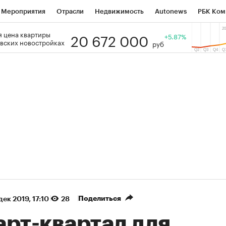
Мероприятия
Отрасли
Недвижимость
Autonews
РБК Ком
20 672 000
 цена квартиры
 РБК
РБК Образование
РБК Курсы
РБК Life
+5.87%
Тренды
Виз
вских новостройках
руб
ь
Крипто
РБК Бизнес-среда
Дискуссионный клуб
Исследо
зета
Спецпроекты СПб
Конференции СПб
Спецпроекты
кономика
Бизнес
Технологии и медиа
Финансы
Рынок на
(+88,19%)
(+32,85%)
450
АФК «Система» ₽12
Купить
Куп
СБ к 29.07.27
прогноз БКС к 15.07.27
Поделиться
дек 2019, 17:10
28
арт-квартал для