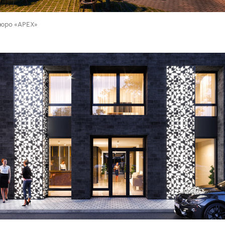
бюро «APEX»