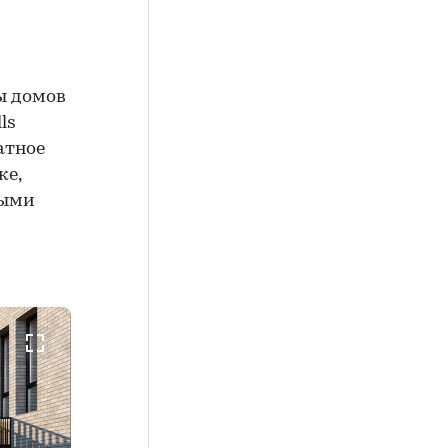
ы домов
ls
атное
ке,
выми