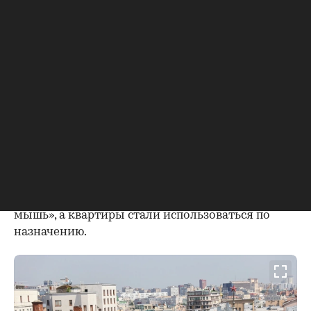
построек в столице. Пространство он разбил на
небольшие квартиры, полагая, что в них
поселятся малосемейные или одинокие
служащие. Более того, в квартирах
отсутствовали кухни — предполагалось, что
жители будут питаться вне дома. В
последующем, уже в советские годы, такой же
принцип использовался при проектировании
домов-коммун.
Через год после постройки столичный «тучерез»
был продан банкиру Дмитрию Рубинштейну. В
подвале дома он открыл театр-кабаре «Летучая
мышь», а квартиры стали использоваться по
назначению.