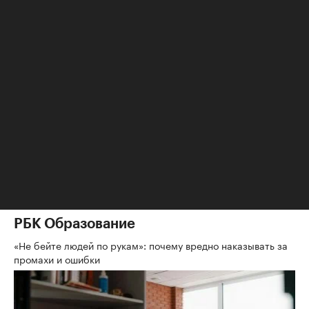
Ученые предложили вдвое
Изъятие земельного
сократить население
участка за
Земли. Они объяснили
неиспользование: риски
идею
для собственников
Life
РБК Компании
РБК Образование
«Не бейте людей по рукам»: почему вредно наказывать за
промахи и ошибки