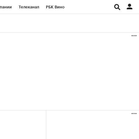
пании
Телеканал
РБК Вино
ациональные проекты
Город
аншизы
Газета
ка
Бизнес