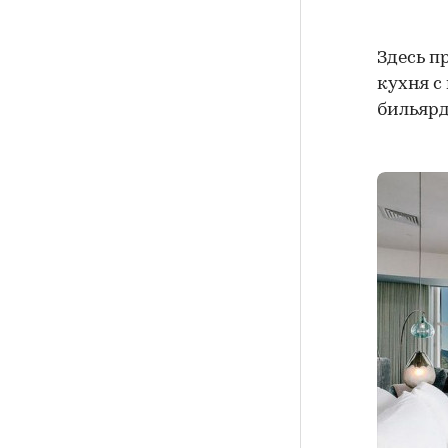
Здесь п
кухня с
бильярд