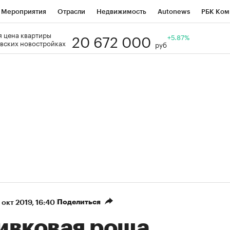
Мероприятия
Отрасли
Недвижимость
Autonews
РБК Ком
20 672 000
 цена квартиры
Образование
РБК Курсы
РБК Life
Тренды
+5.87%
Визионеры
Н
вских новостройках
руб
Дискуссионный клуб
Исследования
Кредитные рейтинги
Фр
Спецпроекты
Проверка контрагентов
Политика
Экономи
к наличной валюты
Поделиться
 окт 2019, 16:40
ивковая роща,