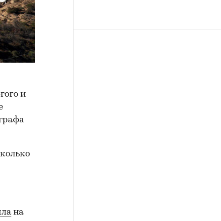
гого и
е
ографа
сколько
ила
на