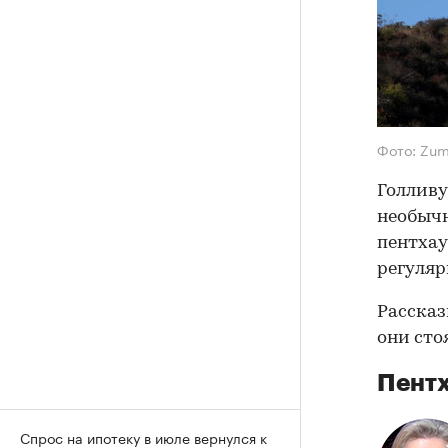
Фото: Zu
Голливу
необычн
пентхау
регуляр
Рассказ
они сто
Пентх
Спрос на ипотеку в июле вернулся к