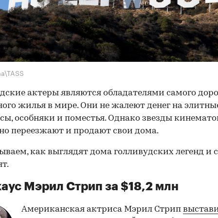
ma\TASS
дские актеры являются обладателями самого доро
ого жилья в мире. Они не жалеют денег на элитны
сы, особняки и поместья. Однако звезды кинемат
но переезжают и продают свои дома.
ываем, как выглядят дома голливудских легенд и 
ят.
аус Мэрил Стрип за $18,2 млн
Американская актриса Мэрил Стрип
выстав