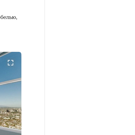
белью,