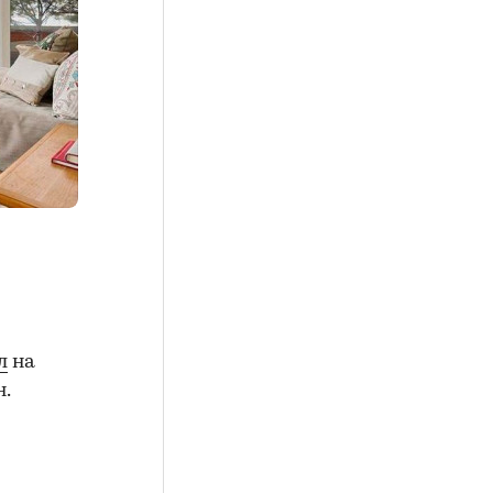
л
на
.