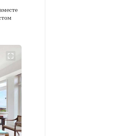
 вместе
стом