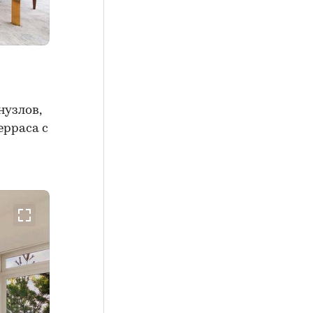
нузлов,
ерраса с