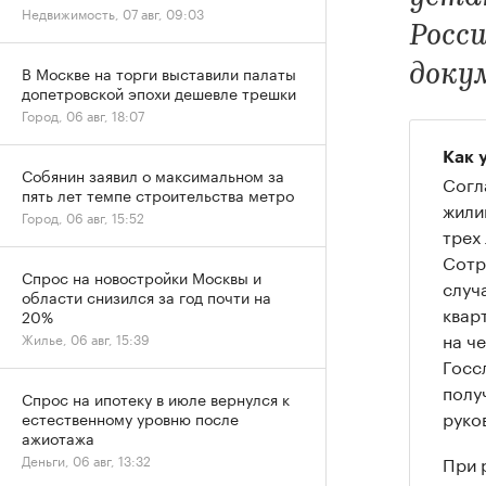
Недвижимость, 07 авг, 09:03
Росси
доку
В Москве на торги выставили палаты
допетровской эпохи дешевле трешки
Город, 06 авг, 18:07
Как 
Собянин заявил о максимальном за
Согл
пять лет темпе строительства метро
жили
Город, 06 авг, 15:52
трех
Сотр
Спрос на новостройки Москвы и
случ
области снизился за год почти на
квар
20%
на ч
Жилье, 06 авг, 15:39
Госс
полу
Спрос на ипотеку в июле вернулся к
руко
естественному уровню после
ажиотажа
При 
Деньги, 06 авг, 13:32