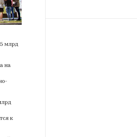
,5 млрд
а на
но-
млрд
тся к