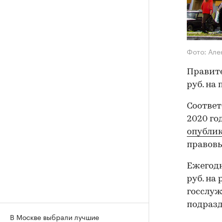
Фото: Але
Правите
руб. на
Соответ
2020 го
опубли
правовы
Ежегодн
руб. на
госслуж
подразд
В Москве выбрали лучшие