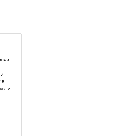
енее
 в
 в
кв. м