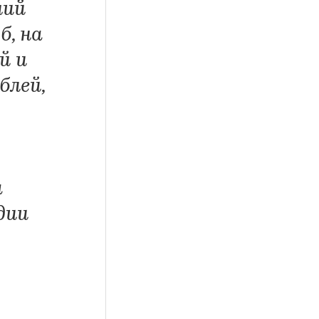
ний
б, на
й и
блей,
а
дии