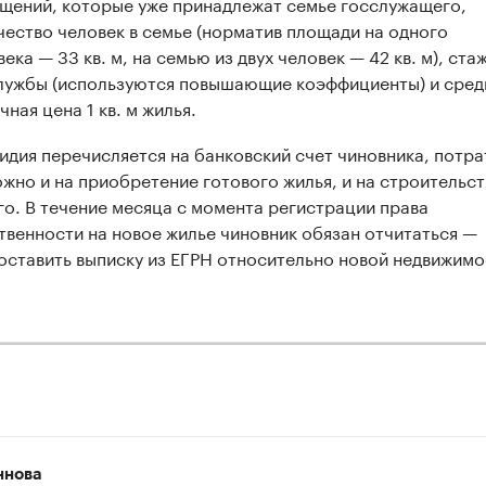
щений, которые уже принадлежат семье госслужащего,
чество человек в семье (норматив площади на одного
ека — 33 кв. м, на семью из двух человек — 42 кв. м), ста
лужбы (используются повышающие коэффициенты) и сред
ная цена 1 кв. м жилья.
идия перечисляется на банковский счет чиновника, потра
ожно и на приобретение готового жилья, и на строительс
го. В течение месяца с момента регистрации права
твенности на новое жилье чиновник обязан отчитаться —
оставить выписку из ЕГРН относительно новой недвижимо
ннова