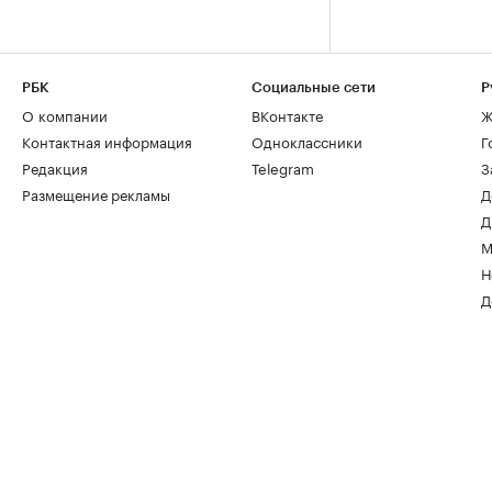
РБК
Социальные сети
Р
О компании
ВКонтакте
Ж
Контактная информация
Одноклассники
Г
Редакция
Telegram
З
Размещение рекламы
Д
Д
М
Н
Д