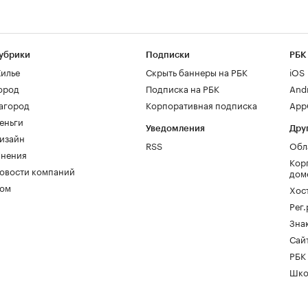
убрики
Подписки
РБК
илье
Скрыть баннеры на РБК
iOS
ород
Подписка на РБК
And
агород
Корпоративная подписка
AppG
еньги
Уведомления
Дру
изайн
RSS
Обл
нения
Кор
овости компаний
дом
ом
Хос
Рег
Зна
Сайт
РБК
Шко