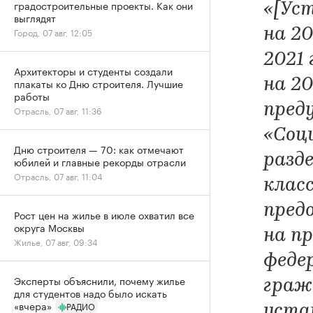
градостроительные проекты. Как они
«[Ус
выглядят
на 20
Город, 07 авг, 12:05
2021 
Архитекторы и студенты создали
на 20
плакаты ко Дню строителя. Лучшие
работы
пред
Отрасль, 07 авг, 11:36
«Соц
Дню строителя — 70: как отмечают
разд
юбилей и главные рекорды отрасли
Отрасль, 07 авг, 11:04
клас
пред
Рост цен на жилье в июле охватил все
округа Москвы
на п
Жилье, 07 авг, 09:34
феде
Эксперты объяснили, почему жилье
граж
для студентов надо было искать
«вчера»
РАДИО
уста