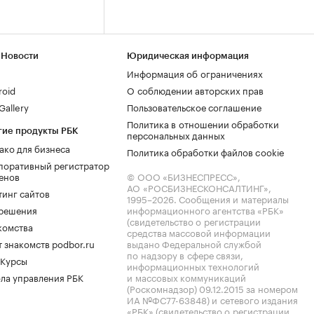
 Новости
Юридическая информация
Информация об ограничениях
roid
О соблюдении авторских прав
allery
Пользовательское соглашение
Политика в отношении обработки
гие продукты РБК
персональных данных
ако для бизнеса
Политика обработки файлов cookie
поративный регистратор
енов
© ООО «БИЗНЕСПРЕСС»,
АО «РОСБИЗНЕСКОНСАЛТИНГ»,
тинг сайтов
1995–2026
. Сообщения и материалы
.решения
информационного агентства «РБК»
(свидетельство о регистрации
комства
средства массовой информации
 знакомств podbor.ru
выдано Федеральной службой
по надзору в сфере связи,
 Курсы
информационных технологий
ла управления РБК
и массовых коммуникаций
(Роскомнадзор) 09.12.2015 за номером
ИА №ФС77-63848) и сетевого издания
«РБК» (свидетельство о регистрации