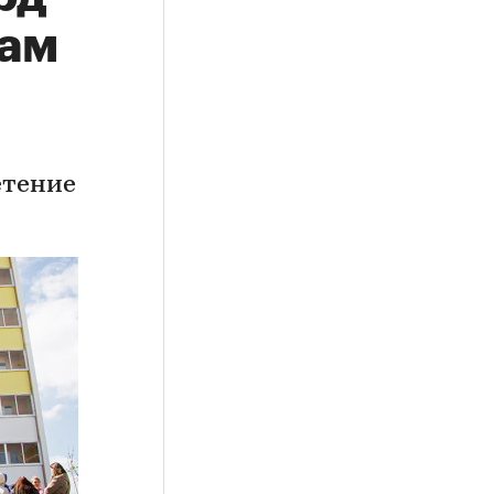
кам
етение