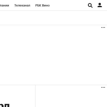
пании
Телеканал
РБК Вино
ациональные проекты
Город
аншизы
Газета
ка
Бизнес
рд