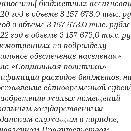
тановить] бюджетных ассигнова
20 год в объеме 3 157 673,0 тыс. ру
год в объеме 3 157 673,0 тыс. рубле
22 год в объеме 3 157 673,0 тыс. ру
усмотренных по подразделу
иальное обеспечение населения»
ела «Социальная политика»
сификации расходов бюджетов, н
оставление единовременной субси
риобретение жилых помещений
ральным государственным
данским служащим в порядке,
новленном Правительством