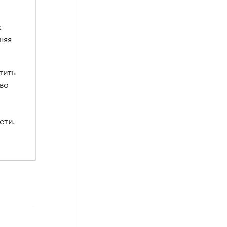
ж
няя
тить
тво
сти.