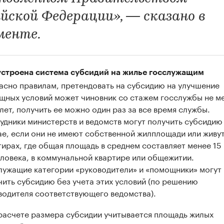
йской Федерации», — сказано в
менте.
устроена система субсидий на жилье госслужащим
асно правилам, претендовать на субсидию на улучшение
щных условий может чиновник со стажем госслужбы не м
 лет, получить ее можно один раз за все время службы.
удники министерств и ведомств могут получить субсидию
ае, если они не имеют собственной жилплощади или живут
тирах, где общая площадь в среднем составляет менее 15 
еловека, в коммунальной квартире или общежитии.
лужащие категории «руководители» и «помощники» могут
чить субсидию без учета этих условий (по решению
водителя соответствующего ведомства).
расчете размера субсидии учитывается площадь жилых