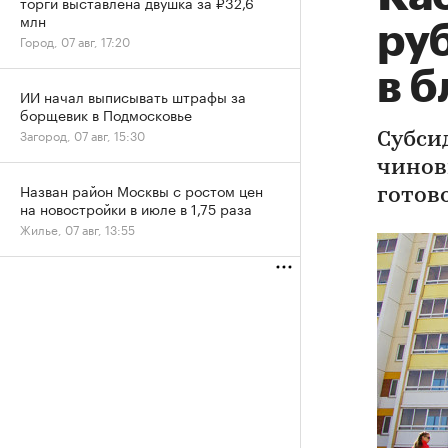
торги выставлена двушка за ₽32,6
млн
ру
Город, 07 авг, 17:20
в 
ИИ начал выписывать штрафы за
борщевик в Подмосковье
Загород, 07 авг, 15:30
Субси
чинов
Назван район Москвы с ростом цен
готов
на новостройки в июле в 1,75 раза
Жилье, 07 авг, 13:55