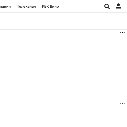
пании
Телеканал
РБК Вино
ациональные проекты
Город
аншизы
Газета
ка
Бизнес