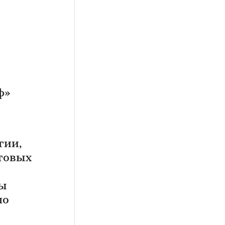
ф»
гии,
отовых
цы
по