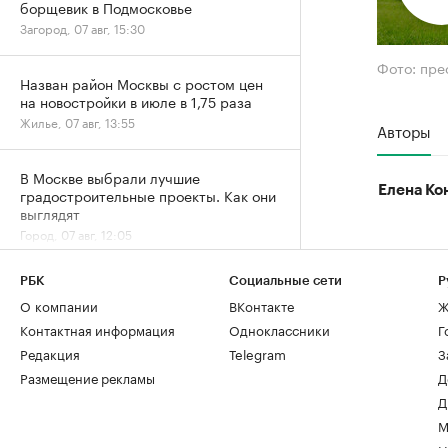
борщевик в Подмосковье
Загород, 07 авг, 15:30
Фото: пре
Назван район Москвы с ростом цен
на новостройки в июле в 1,75 раза
Жилье, 07 авг, 13:55
Авторы
В Москве выбрали лучшие
Елена Ко
градостроительные проекты. Как они
выглядят
Город, 07 авг, 12:05
РБК
Социальные сети
Р
Архитекторы и студенты создали
О компании
ВКонтакте
Ж
плакаты ко Дню строителя. Лучшие
работы
Контактная информация
Одноклассники
Г
Отрасль, 07 авг, 11:36
Редакция
Telegram
З
Размещение рекламы
Д
Дню строителя — 70: как отмечают
Д
юбилей и главные рекорды отрасли
М
Отрасль, 07 авг, 11:04