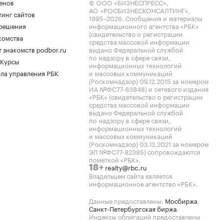
енов
© ООО «БИЗНЕСПРЕСС»,
АО «РОСБИЗНЕСКОНСАЛТИНГ»,
тинг сайтов
1995–2026
. Сообщения и материалы
.решения
информационного агентства «РБК»
(свидетельство о регистрации
комства
средства массовой информации
 знакомств podbor.ru
выдано Федеральной службой
по надзору в сфере связи,
 Курсы
информационных технологий
ла управления РБК
и массовых коммуникаций
(Роскомнадзор) 09.12.2015 за номером
ИА №ФС77-63848) и сетевого издания
«РБК» (свидетельство о регистрации
средства массовой информации
выдано Федеральной службой
по надзору в сфере связи,
информационных технологий
и массовых коммуникаций
(Роскомнадзор) 03.12.2021 за номером
ЭЛ №ФС77-82385) сопровождаются
пометкой «РБК».
realty@rbc.ru
18+
Владельцем сайта является
информационное агентство «РБК».
Данные предоставлены:
Мосбиржа
,
Санкт-Петербургская биржа
.
Индексы облигаций предоставлены