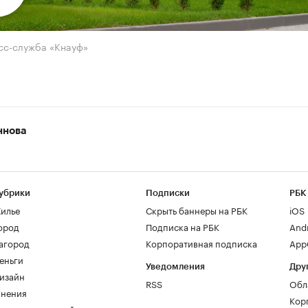
сс-служба «Кнауф»
ннова
убрики
Подписки
РБК
илье
Скрыть баннеры на РБК
iOS
ород
Подписка на РБК
And
агород
Корпоративная подписка
AppG
еньги
Уведомления
Дру
изайн
RSS
Обл
нения
Кор