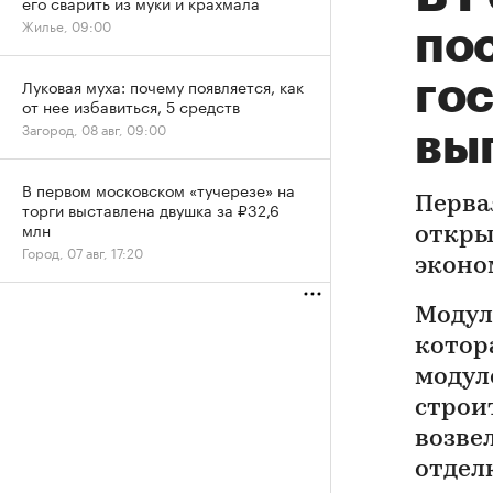
его сварить из муки и крахмала
Жилье, 09:00
по
гос
Луковая муха: почему появляется, как
от нее избавиться, 5 средств
Загород, 08 авг, 09:00
вы
В первом московском «тучерезе» на
Перва
торги выставлена двушка за ₽32,6
млн
откры
Город, 07 авг, 17:20
эконо
Модул
котор
модул
строи
возвел
отдел