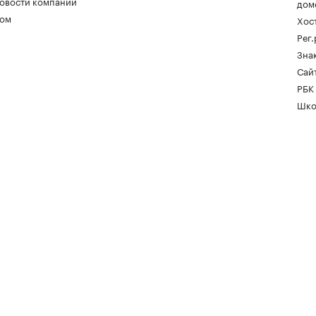
овости компаний
дом
ом
Хос
Рег
Зна
Сайт
РБК
Шко