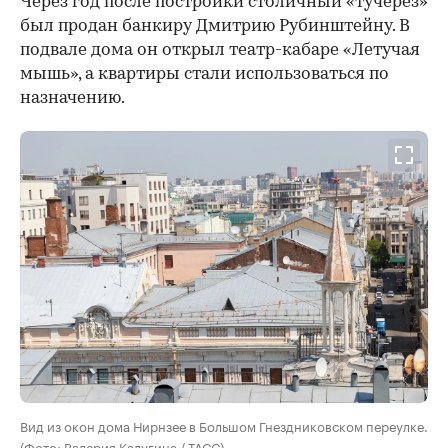
Через год после постройки столичный «тучерез»
был продан банкиру Дмитрию Рубинштейну. В
подвале дома он открыл театр-кабаре «Летучая
мышь», а квартиры стали использоваться по
назначению.
Вид из окон дома Нирнзее в Большом Гнездниковском переулке.
(Фото: Валерия Калугина / ТАСС)