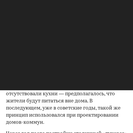
и архитектор Эрнст Нирнзее, который сам же
являлся и собственником этого участка: землю с
обвалившейся прежней постройкой он
приобрел несколькими годами ранее.
Его идея заключалась не просто в строительстве
самого высокого дома в Москве, но и здания,
принципиально отличающегося по
функционалу от любых прежних жилых
построек в столице. Пространство он разбил на
небольшие квартиры, полагая, что в них
поселятся малосемейные или одинокие
служащие. Более того, в квартирах
отсутствовали кухни — предполагалось, что
жители будут питаться вне дома. В
последующем, уже в советские годы, такой же
принцип использовался при проектировании
домов-коммун.