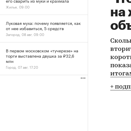
его сварить из муки и крахмала
Жилье, 09:00
на
об
Луковая муха: почему появляется, как
от нее избавиться, 5 средств
Загород, 08 авг, 09:00
Сколь
втори
В первом московском «тучерезе» на
торги выставлена двушка за ₽32,6
корот
млн
показ
Город, 07 авг, 17:20
итога
+ под