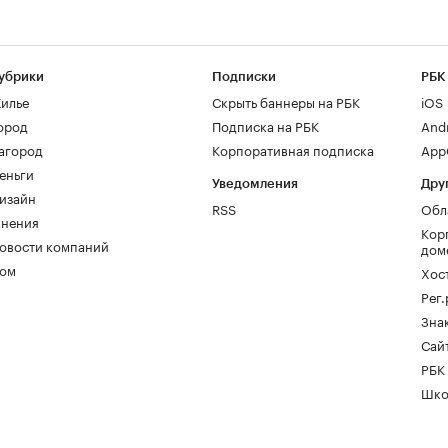
убрики
Подписки
РБК
илье
Скрыть баннеры на РБК
iOS
ород
Подписка на РБК
And
агород
Корпоративная подписка
AppG
еньги
Уведомления
Дру
изайн
RSS
Обл
нения
Кор
овости компаний
дом
ом
Хос
Рег
Зна
Сайт
РБК
Шко