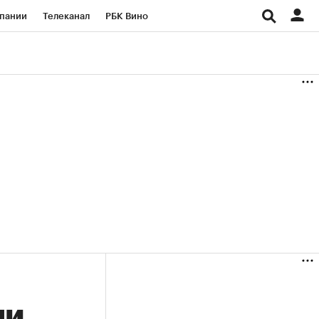
пании
Телеканал
РБК Вино
ациональные проекты
Город
аншизы
Газета
ка
Бизнес
ми