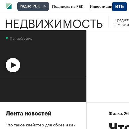
Подписка на РБК
Инвестиции
НЕДВИЖИМОСТЬ
Средняя
Спорт
Школа управления РБК
РБК 
в моско
Стиль
Крипто
РБК Бизнес-среда
Прямой эфир
Спецпроекты СПб
Конференции СПб
Технологии и медиа
Финансы
Рыно
Лента новостей
Жилье
⁠,
26
Что такое клейстер для обоев и как
Чт