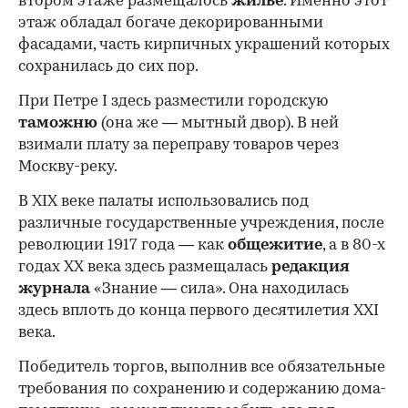
втором этаже размещалось
жилье
. Именно этот
этаж обладал богаче декорированными
фасадами, часть кирпичных украшений которых
сохранилась до сих пор.
При Петре I здесь разместили городскую
таможню
(она же — мытный двор). В ней
взимали плату за переправу товаров через
Москву-реку.
В XIX веке палаты использовались под
различные государственные учреждения, после
революции 1917 года — как
общежитие
, а в 80-х
годах XX века здесь размещалась
редакция
журнала
«Знание — сила». Она находилась
здесь вплоть до конца первого десятилетия XXI
века.
Победитель торгов, выполнив все обязательные
требования по сохранению и содержанию дома-