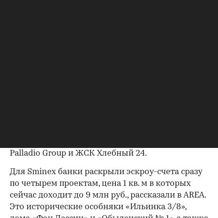
Эксперты составили рейтинг девелоперов по
объемам ввода элитного и премиального жилья
в 2026 году. По итогам января-июля первое
место занял Sminex с показателем в 121 тыс. кв.
м, или 62% от всего столичного
высокобюджетного объема. В топ также вошли
компании Level Group с 22,5 тыс. кв. м (11%
00:00
/
00:00
рынка) и КОЛДИ с 15 тыс. кв. м (8%).
Всего в рейтинг вошли восемь девелоперских
компаний, проекты которых были введены в
Москве с начала года. Наряду с первой тройкой
это компании MR Group, GRAVION, Vos’hod,
Palladio Group и ЖСК Хлебный 24.
Для Sminex банки раскрыли эскроу-счета сразу
по четырем проектам, цена 1 кв. м в которых
сейчас доходит до 9 млн руб., рассказали в AREA.
Это исторические особняки «Ильинка 3/8»,