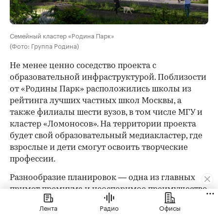
Семейный кластер «Родина Парк»
(Фото: Группа Родина)
Не менее ценно соседство проекта с
образовательной инфраструктурой. Поблизости
от «Родины Парк» расположились школы из
рейтинга лучших частных школ Москвы, а
также филиалы шести вузов, в том числе МГУ и
кластер «Ломоносов». На территории проекта
будет свой образовательный медиакластер, где
взрослые и дети смогут освоить творческие
профессии.
Разнообразие планировок — одна из главных
примет премиума и неоспоримое преимущество
«Родины Парк». В коллекцию из пяти жилых
Лента
Радио
Офисы
зданий войдут две башни с роскошными видами