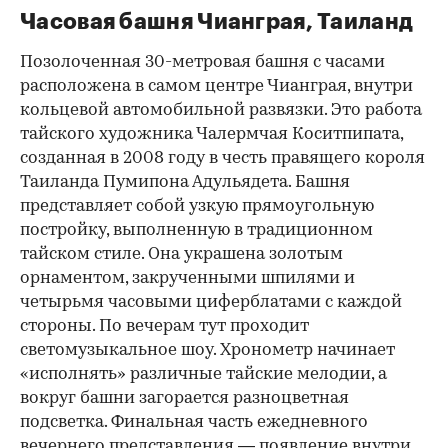
Часовая башня Чианграя, Таиланд
Позолоченная 30-метровая башня с часами
расположена в самом центре Чианграя, внутри
кольцевой автомобильной развязки. Это работа
тайского художника Чалермчая Коситпипата,
созданная в 2008 году в честь правящего короля
Таиланда Пумипона Адульядета. Башня
представляет собой узкую прямоугольную
постройку, выполненную в традиционном
тайском стиле. Она украшена золотым
орнаментом, закрученными шпилями и
четырьмя часовыми циферблатами с каждой
стороны. По вечерам тут проходит
светомузыкальное шоу. Хронометр начинает
«исполнять» различные тайские мелодии, а
вокруг башни загорается разноцветная
подсветка. Финальная часть ежедневного
вечернего представления — появление внутри