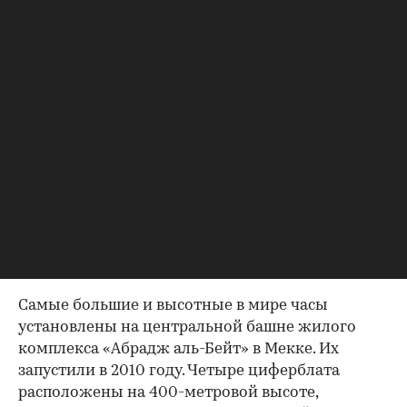
Фото: Oscar Gonzalez/Global Look Press
Мекканские часы, Саудовская
Аравия
Самые большие и высотные в мире часы
установлены на центральной башне жилого
комплекса «Абрадж аль-Бейт» в Мекке. Их
запустили в 2010 году. Четыре циферблата
расположены на 400-метровой высоте,