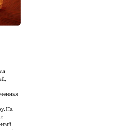
ся
ей,
еменная
у. На
ые
рный