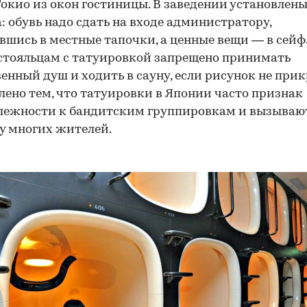
Токио из окон гостиницы. В заведении установлен
00:00
/
00:00
: обувь надо сдать на входе администратору,
вшись в местные тапочки, а ценные вещи — в сейф
остояльцам с татуировкой запрещено принимать
енный душ и ходить в сауну, если рисунок не прик
лено тем, что татуировки в Японии часто признак
лежности к бандитским группировкам и вызываю
 у многих жителей.