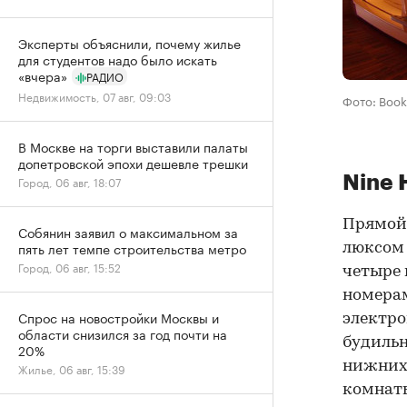
Эксперты объяснили, почему жилье
для студентов надо было искать
«вчера»
РАДИО
Недвижимость, 07 авг, 09:03
Фото: Boo
В Москве на торги выставили палаты
допетровской эпохи дешевле трешки
Nine 
Город, 06 авг, 18:07
Прямой 
Собянин заявил о максимальном за
пять лет темпе строительства метро
люксом 
Город, 06 авг, 15:52
четыре
номерам
Спрос на новостройки Москвы и
электро
области снизился за год почти на
будильн
20%
нижних
Жилье, 06 авг, 15:39
комнаты