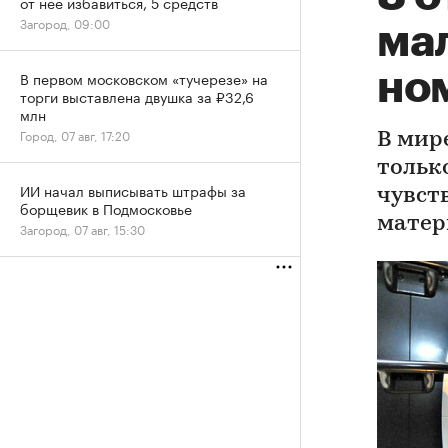
от нее избавиться, 5 средств
Загород, 09:00
ма
но
В первом московском «тучерезе» на
торги выставлена двушка за ₽32,6
млн
Город, 07 авг, 17:20
В мир
тольк
ИИ начал выписывать штрафы за
чувст
борщевик в Подмосковье
матер
Загород, 07 авг, 15:30