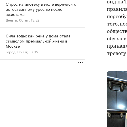
вид на 
Спрос на ипотеку в июле вернулся к
естественному уровню после
правила
ажиотажа
переобу
Деньги, 06 авг, 13:32
того, п
обществ
Сила воды: как река у дома стала
обуслов
символом премиальной жизни в
Москве
принад
Город, 06 авг, 13:05
тревогу