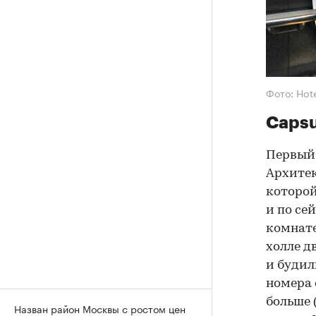
Фото: Hote
Capsu
Первый
Архитек
которой
и по се
комнате
холле д
и будил
номера 
больше 
Назван район Москвы с ростом цен