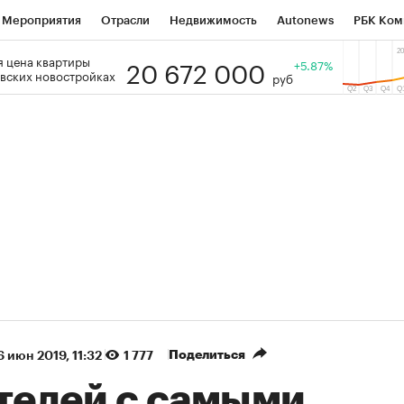
Мероприятия
Отрасли
Недвижимость
Autonews
РБК Ком
20 672 000
 цена квартиры
 РБК
РБК Образование
РБК Курсы
РБК Life
+5.87%
Тренды
Виз
вских новостройках
руб
ь
Крипто
РБК Бизнес-среда
Дискуссионный клуб
Исследо
зета
Спецпроекты СПб
Конференции СПб
Спецпроекты
кономика
Бизнес
Технологии и медиа
Финансы
Рынок на
,75%)
(+90,53%)
Ozon ₽5 450
АФК 
Купить
Купить
27
прогноз ПСБ к 29.07.27
прогн
Поделиться
6 июн 2019, 11:32
1 777
отелей с самыми