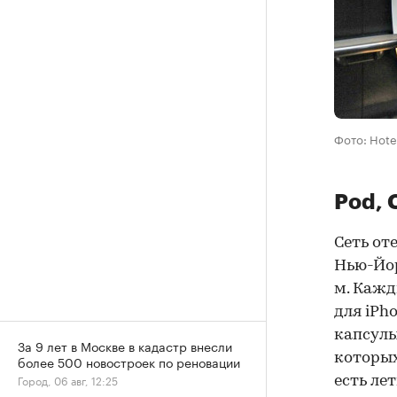
Фото: Hotel
Pod,
Сеть от
Нью-Йор
м. Кажд
для iPh
капсулы
За 9 лет в Москве в кадастр внесли
которых
более 500 новостроек по реновации
Город, 06 авг, 12:25
есть ле