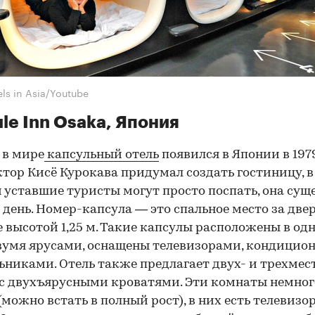
ls in Asia/Youtube
le Inn Osaka, Япония
 в мире
капсульный отель
появился в Японии в 1979
тор Кисё Курокава придумал создать гостиницу, в
 уставшие туристы могут просто поспать, она сущ
й день. Номер-капсула — это спальное место за две
 высотой 1,25 м. Такие капсулы расположены в од
вумя ярусами, оснащены телевизорами, кондицио
ьниками. Отель также предлагает двух- и трехмес
с двухъярусными кроватями. Эти комнаты немног
(можно встать в полный рост), в них есть телевизор