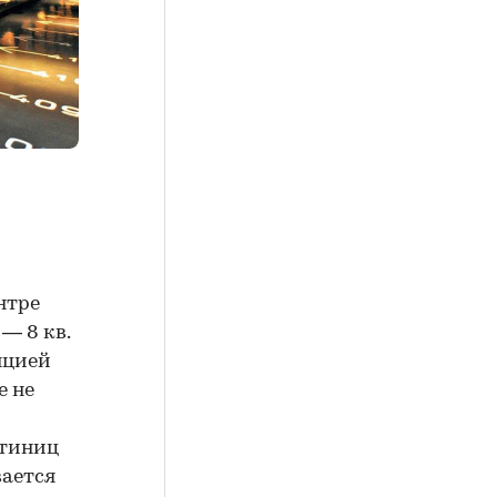
нтре
— 8 кв.
нцией
е не
стиниц
вается