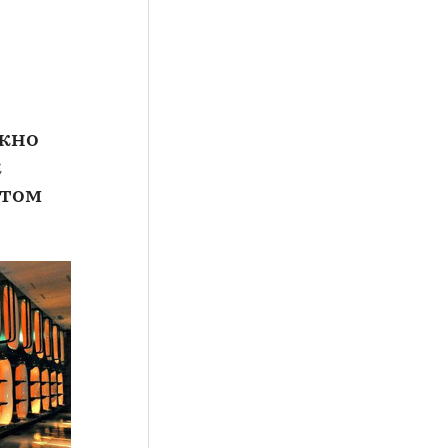
ожно
к
этом