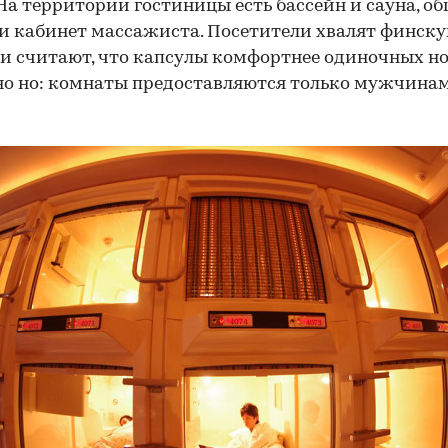
 На территории гостиницы есть бассейн и сауна, о
и кабинет массажиста. Посетители хвалят финск
и считают, что капсулы комфортнее одиночных но
но но: комнаты предоставляются только мужчинам