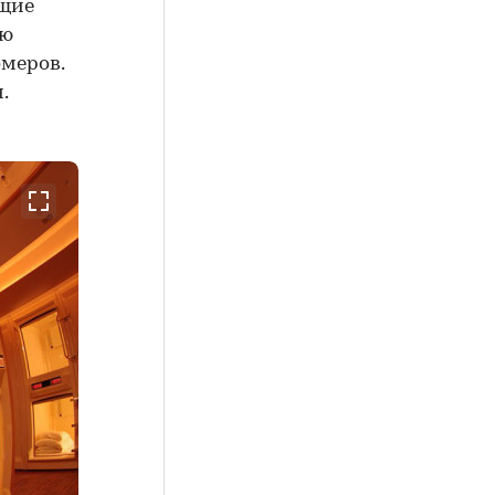
бщие
ую
меров.
.