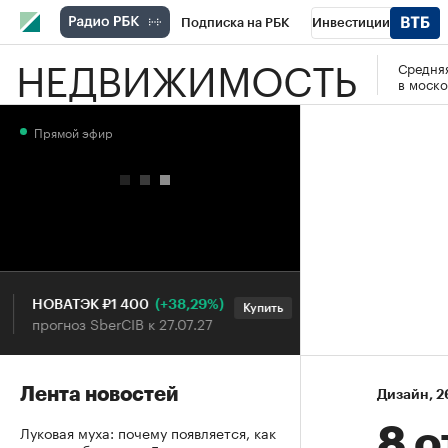
Подписка на РБК
Инвестиции
НЕДВИЖИМОСТЬ
Средняя
РБК Вино
Спорт
Школа управления
в моско
Национальные проекты
Город
Стил
Прямой эфир
Кредитные рейтинги
Франшизы
Га
Проверка контрагентов
Политика
Э
(+38,29%)
(+31
НОВАТЭК ₽1 400
«Русагро» ₽120
Купить
прогноз SberCIB к 27.07.27
прогноз ПСБ к 26.07.
Лента новостей
Дизайн
⁠,
2
Луковая муха: почему появляется, как
8 