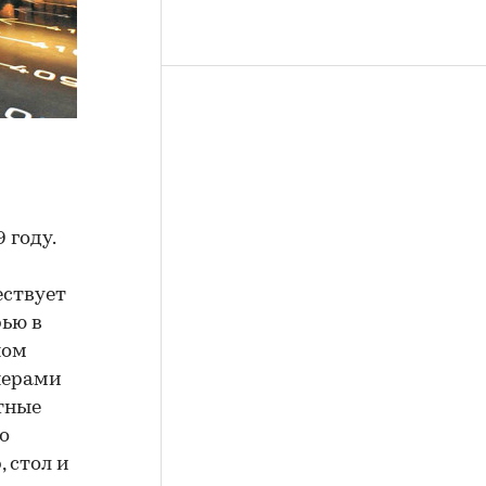
 году.
ествует
рью в
ном
нерами
тные
о
, стол и