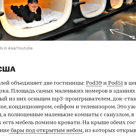
s in Asia/Youtube
 США
елей объединяет две гостиницы:
Pod39
и
Pod51
в це
ка. Площадь самых маленьких номеров в зданиях 
ый из них оснащен mp3-проигрывателем, док-ста
one, кондиционером, сейфом и телевизором. Это уж
, а полноценные маленькие комнаты с санузлом, в
 есть мебель помимо кровати. На крыше обеих го
тние
бары под открытым небом
, из которых откры