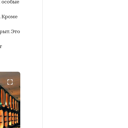
ы особые
. Кроме
рыт. Это
т