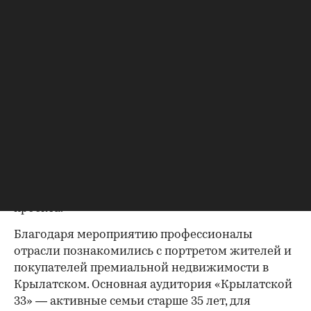
провела Самира Мустафаева — основательница
сети студий SM Stretching и автор масштабных
фитнес-проектов.
В течение всего дня гостей также ждали легкий
фуршет, полезные напитки, DJ-сет, фотосессия и
пространства для неформального общения.
Спортивная динамика сочеталась с эстетикой
закрытого клуба: участники могли
переключиться с интенсивной нагрузки на
восстановление и расслабление, обсудить рынок
и познакомиться с актуальным предложением
проекта.
00:00
/
00:00
Благодаря мероприятию профессионалы
отрасли познакомились с портретом жителей и
покупателей премиальной недвижимости в
Крылатском. Основная аудитория «Крылатской
33» — активные семьи старше 35 лет, для