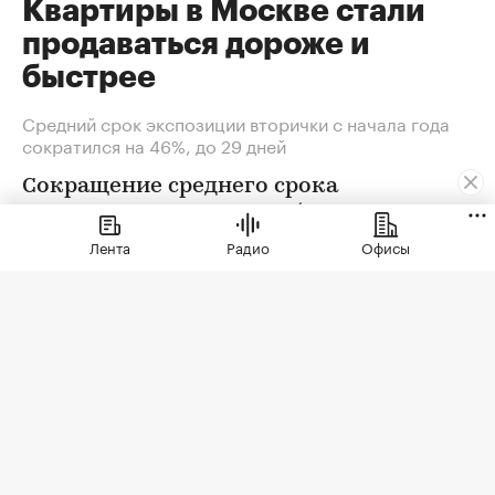
Квартиры в Москве стали
продаваться дороже и
быстрее
Средний срок экспозиции вторички с начала года
сократился на 46%, до 29 дней
Сокращение среднего срока
экспозиции риелторы объясняют
усилением дефицита ликвидных
Лента
Радио
Офисы
квартир: спрос не может быть
удовлетворен в полной мере