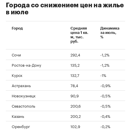
Города со снижением цен на жилье
в июле
Город
Средняя
Динамика
цена 1 кв.
за июль,
м, тыс.
%
руб.
Сочи
292,4
-1,2%
Ростов-на-Дону
135,2
-1,2%
Курск
132,7
-1%
Астрахань
78,4
-0,9%
Новокузнецк
90,9
-0,5%
Севастополь
200,6
-0,5%
Казань
200,2
-0,4%
Оренбург
102,9
-0,2%