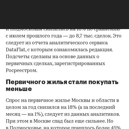
Фото: Sergio Photone / Shutterstock / FOTODOM
В июле 2026 года продажи жилья по договорам
долевого участия (ДДУ) в новостройках Москвы
и Подмосковья снизились на 18% по сравнению
с июлем прошлого года — до 8,7 тыс. сделок. Это
следует из отчета аналитического сервиса
DataFlat, с которым ознакомилась редакция.
Подсчеты сделаны на основе данных о
первичных сделках, зарегистрированных
Росреестром.
Первичного жилья стали покупать
меньше
Спрос на первичное жилье Москвы и области в
целом за год снизился на 18%
(а за последний
месяц — на 1%), следует из данных аналитиков.
При этом в Москве спад был еще сильнее. Но
в Подмосковье, на которое пришлось более 45%