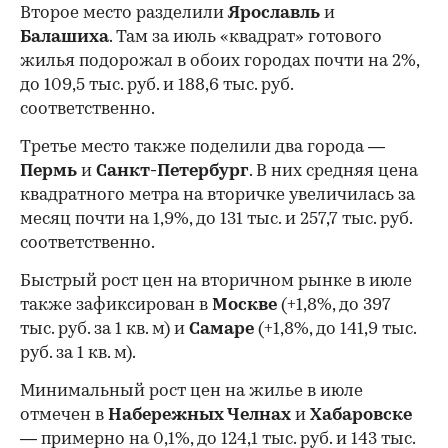
Второе место разделили
Ярославль
и
Балашиха
. Там за июль «квадрат» готового
жилья подорожал в обоих городах почти на 2%,
до 109,5 тыс. руб. и 188,6 тыс. руб.
соответственно.
Третье место также поделили два города —
Пермь
и
Санкт-Петербург
. В них средняя цена
квадратного метра на вторичке увеличилась за
месяц почти на 1,9%, до 131 тыс. и 257,7 тыс. руб.
соответственно.
Быстрый рост цен на вторичном рынке в июле
также зафиксирован в
Москве
(+1,8%, до 397
тыс. руб. за 1 кв. м) и
Самаре
(+1,8%, до 141,9 тыс.
руб. за 1 кв. м).
Минимальный рост цен на жилье в июле
отмечен в
Набережных Челнах
и
Хабаровске
— примерно на 0,1%, до 124,1 тыс. руб. и 143 тыс.