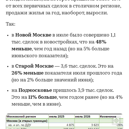
от всех первичных сделок в столичном регионе,
продажи жилья за год, наоборот, выросли.
Так:
в
Новой Москве
в июле было совершено 1,1
тыс. сделок в новостройках, что на
48%
меньше
, чем год назад (но на 5% больше
июньского показателя);
в
Старой Москве
— 3,6 тыс. сделок. Это на
26%
меньше
показателя июля прошлого года
00:00
/
00:00
(но на 2% больше значений июня);
на
Подмосковье
пришлось 3,9 тыс. сделок.
Это на
11% больше
, чем годом ранее (но на 4%
меньше, чем в июне).