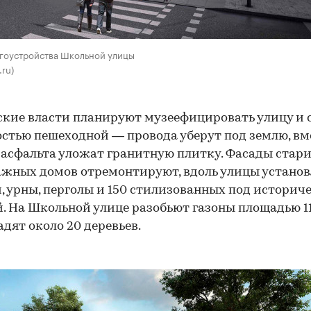
агоустройства Школьной улицы
.ru)
кие власти планируют музеефицировать улицу и 
остью пешеходной — провода уберут под землю, вм
 асфальта уложат гранитную плитку. Фасады стар
жных домов отремонтируют, вдоль улицы установ
, урны, перголы и 150 стилизованных под историч
. На Школьной улице разобьют газоны площадью 11 
адят около 20 деревьев.