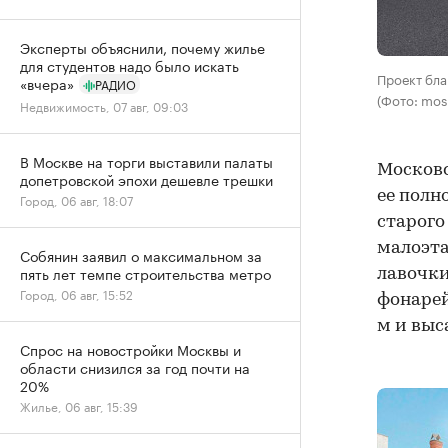
Эксперты объяснили, почему жилье
для студентов надо было искать
Проект бл
«вчера»
РАДИО
(Фото: mos
Недвижимость, 07 авг, 09:03
В Москве на торги выставили палаты
Московс
допетровской эпохи дешевле трешки
ее полн
Город, 06 авг, 18:07
старого
малоэта
Собянин заявил о максимальном за
пять лет темпе строительства метро
лавочки
Город, 06 авг, 15:52
фонарей
м и выс
Спрос на новостройки Москвы и
области снизился за год почти на
20%
Жилье, 06 авг, 15:39