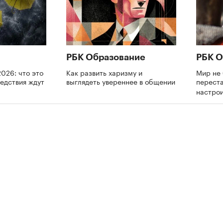
РБК Образование
РБК О
026: что это
Как развить харизму и
Мир не 
ледствия ждут
выглядеть увереннее в общении
переста
настрои