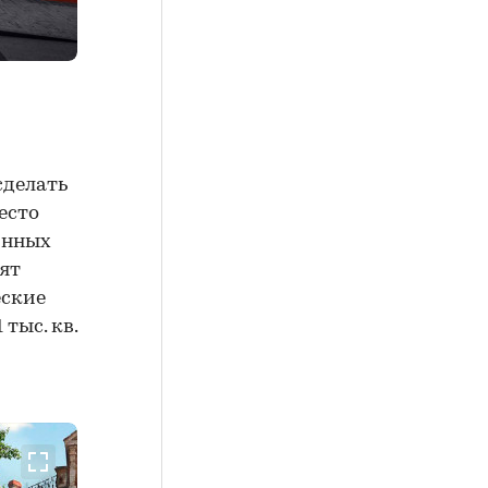
сделать
есто
инных
ят
еские
тыс. кв.