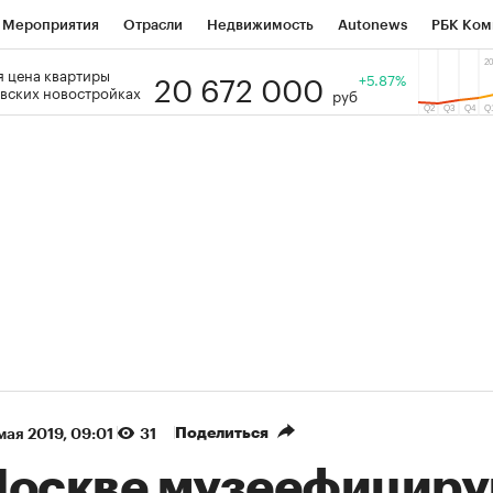
Мероприятия
Отрасли
Недвижимость
Autonews
РБК Ком
20 672 000
 цена квартиры
 РБК
РБК Образование
РБК Курсы
РБК Life
+5.87%
Тренды
Виз
вских новостройках
руб
ь
Крипто
РБК Бизнес-среда
Дискуссионный клуб
Исследо
зета
Спецпроекты СПб
Конференции СПб
Спецпроекты
кономика
Бизнес
Технологии и медиа
Финансы
Рынок на
(+36,85%)
(+30,66%)
К ₽1 400
«Русагро» ₽120
Купить
 SberCIB к 27.07.27
прогноз ПСБ к 26.07.27
Поделиться
 мая 2019, 09:01
31
Москве музеефицир