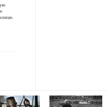
ную
е
олице.