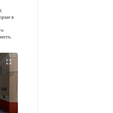
X
орые в
то
нить.