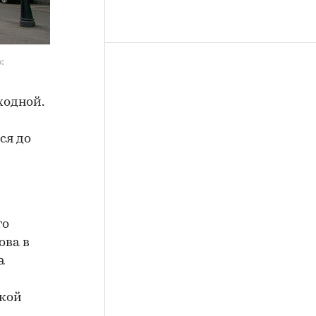
:
ходной.
ся до
го
ова в
а
ской