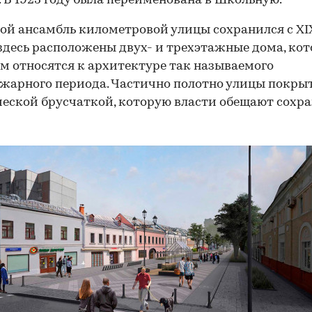
. В 1923 году была переименована в Школьную.
ой ансамбль километровой улицы сохранился с XI
здесь расположены двух- и трехэтажные дома, кот
м относятся к архитектуре так называемого
жарного периода. Частично полотно улицы покры
еской брусчаткой, которую власти обещают сохра