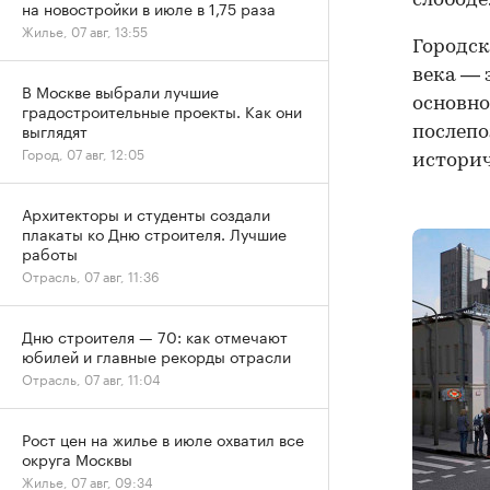
слободе
на новостройки в июле в 1,75 раза
Жилье, 07 авг, 13:55
Городск
века — 
В Москве выбрали лучшие
основно
градостроительные проекты. Как они
выглядят
послепо
Город, 07 авг, 12:05
историч
Архитекторы и студенты создали
плакаты ко Дню строителя. Лучшие
работы
Отрасль, 07 авг, 11:36
Дню строителя — 70: как отмечают
юбилей и главные рекорды отрасли
Отрасль, 07 авг, 11:04
Рост цен на жилье в июле охватил все
округа Москвы
Жилье, 07 авг, 09:34