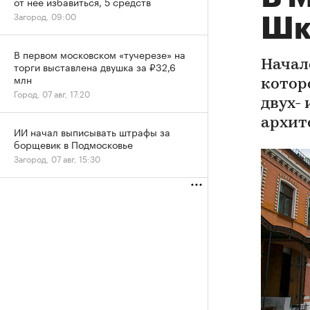
от нее избавиться, 5 средств
Загород, 09:00
Шк
В первом московском «тучерезе» на
Начал
торги выставлена двушка за ₽32,6
млн
котор
Город, 07 авг, 17:20
двух-
архит
ИИ начал выписывать штрафы за
борщевик в Подмосковье
Загород, 07 авг, 15:30