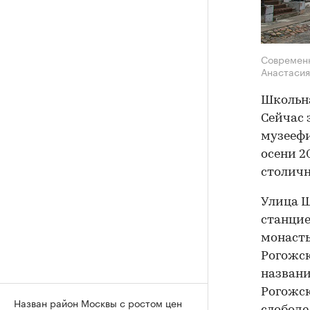
Современн
Анастасия
Школьна
Сейчас 
музеефи
осени 2
столичн
Улица Ш
станцие
монасты
Рогожск
названи
Рогожск
Назван район Москвы с ростом цен