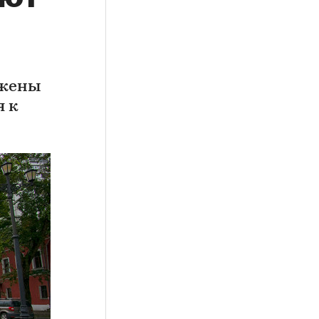
ожены
я к