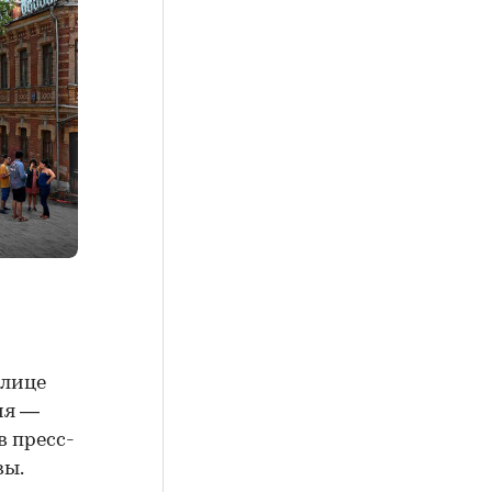
улице
ия —
в пресс-
вы.