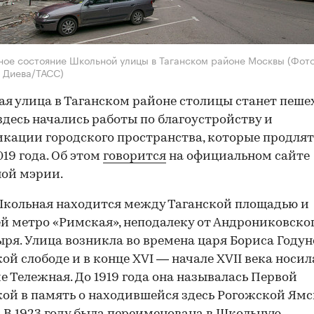
ое состояние Школьной улицы в Таганском районе Москвы
(Фото
 Диева/ТАСС)
я улица в Таганском районе столицы станет пеше
здесь начались работы по благоустройству и
кации городского пространства, которые продлят
019 года. Об этом
говорится
на официальном сайте
ой мэрии.
кольная находится между Таганской площадью и
й метро «Римская», неподалеку от Андрониковско
ря. Улица возникла во времена царя Бориса Годун
ой слободе и в конце XVI — начале XVII века носил
е Тележная. До 1919 года она называлась Первой
ой в память о находившейся здесь Рогожской Ям