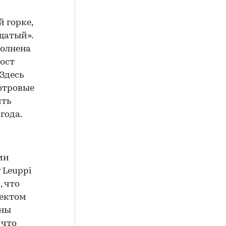
 горке,
щатый».
полнена
ост
 Здесь
отровые
ить
года.
ми
 Leuppi
, что
оектом
жны
 что