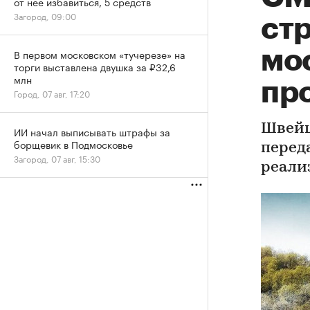
от нее избавиться, 5 средств
Загород, 09:00
ст
мо
В первом московском «тучерезе» на
торги выставлена двушка за ₽32,6
млн
пр
Город, 07 авг, 17:20
Швейца
ИИ начал выписывать штрафы за
борщевик в Подмосковье
перед
Загород, 07 авг, 15:30
реали