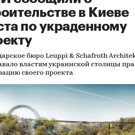
роительстве в Киеве
ста по украденному
оекту
рское бюро Leuppi & Schafroth Archite
авало властям украинской столицы пра
зацию своего проекта