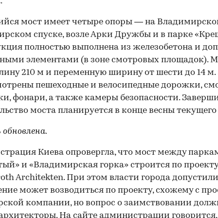
.
йся мост имеет четыре опоры — на Владимирской
рском спуске, возле Арки Дружбы и в парке «Кре
кция полностью выполнена из железобетона и до
ными элементами (в зоне смотровых площадок). М
лину 210 м и переменную ширину от шести до 14 м.
отрены пешеходные и велосипедные дорожки, см
и, фонари, а также камеры безопасности. Заверш
льство моста планируется в конце весны текущего 
 обновлена.
трация Киева опровергла, что мост между парка
ый» и «Владимирская горка» строится по проекту
roth Architekten. При этом власти города допустили
ние может возводиться по проекту, схожему с пр
ской компании, но вопрос о заимствовании дол
архитекторы. На
сайте
администрации говорится,