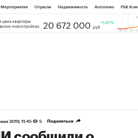
Мероприятия
Отрасли
Недвижимость
Autonews
РБК Ком
20 672 000
 цена квартиры
 РБК
РБК Образование
РБК Курсы
РБК Life
+5.87%
Тренды
Виз
вских новостройках
руб
ь
Крипто
РБК Бизнес-среда
Дискуссионный клуб
Исследо
зета
Спецпроекты СПб
Конференции СПб
Спецпроекты
кономика
Бизнес
Технологии и медиа
Финансы
Рынок на
(+7,73%)
(+
Северсталь» ₽700
НОВАТЭК ₽1 400
Купить
рогноз КИТ Финанс к 20.07.27
прогноз SberCIB к 27
Поделиться
 мая 2019, 11:45
5
И сообщили о