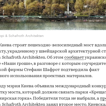
ppi & Schafroth Architekten
Киева строят пешеходно-велосипедный мост вдол
кту, украденному у швейцарской архитектурной с
 Schafroth Architekten. Об этом
сообщает
украинск
 «Наши гроши», в разговоре с которым соучредите
кой фирмы Стефани Шафрот подтвердила факт
ного использования проектных материалов.
году мэрия Киева объявила международный конкур
тку моста, который должен связать парки «Креща
ирская горка». Победителя тогда не выбрали, а
пр
& Schafroth Architekten занял второе место. Киевска