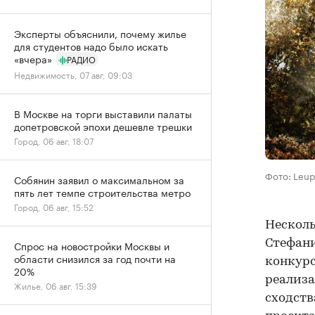
Эксперты объяснили, почему жилье
для студентов надо было искать
«вчера»
РАДИО
Недвижимость, 07 авг, 09:03
В Москве на торги выставили палаты
допетровской эпохи дешевле трешки
Город, 06 авг, 18:07
Фото: Leup
Собянин заявил о максимальном за
пять лет темпе строительства метро
Город, 06 авг, 15:52
Несколь
Стефани
Спрос на новостройки Москвы и
области снизился за год почти на
конкурс
20%
реализа
Жилье, 06 авг, 15:39
сходств