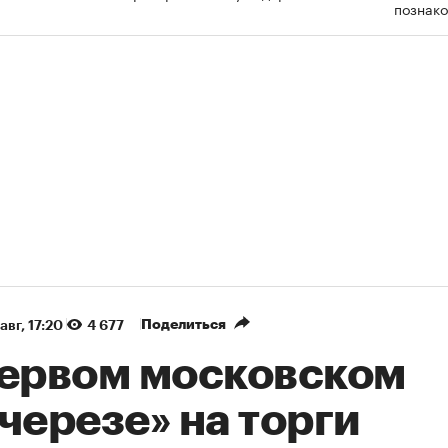
познак
Поделиться
авг, 17:20
4 677
первом московском
черезе» на торги