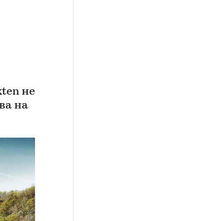
kten не
ва на