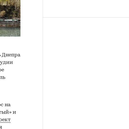
ь Днепра
тудии
ое
ль
с на
тый» и
оект
я