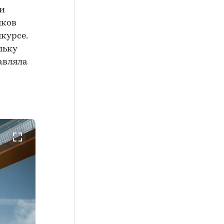
и
нков
нкурсе.
льку
тавляла