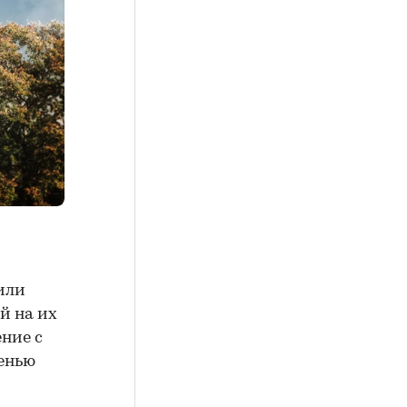
или
й на их
ние с
енью