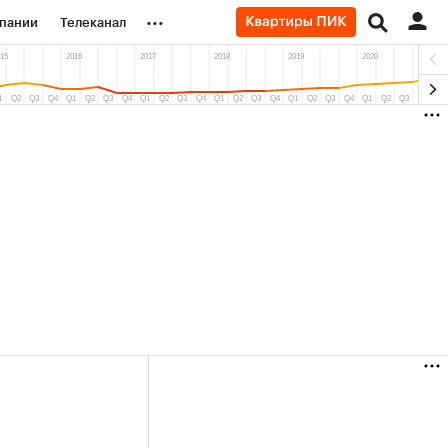
...
пании
Телеканал
ионеры
вания
личной валюты
36,71%)
(+31,06%)
«Русагро» ₽120
Купить
Купить
.07.27
прогноз ПСБ к 26.07.27