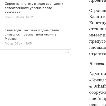
проекта
Спрос на ипотеку в июле вернулся к
естественному уровню после
Строящи
ажиотажа
Деньги, 06 авг, 13:32
Владими
Констру
стеклян
Сила воды: как река у дома стала
символом премиальной жизни в
имеет д
Москве
предусм
Город, 06 авг, 13:05
площадк
строите
Новость
Админис
«Крещат
& Schaf
сооруже
швейцар
решать 