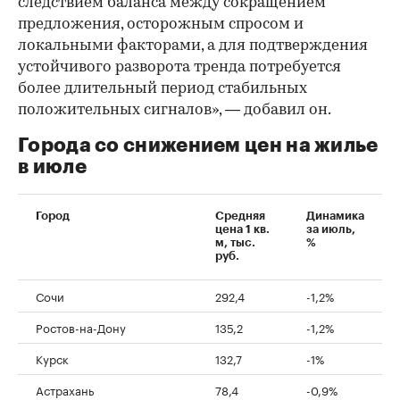
следствием баланса между сокращением
предложения, осторожным спросом и
локальными факторами, а для подтверждения
устойчивого разворота тренда потребуется
более длительный период стабильных
положительных сигналов», — добавил он.
Города со снижением цен на жилье
в июле
Город
Средняя
Динамика
цена 1 кв.
за июль,
м, тыс.
%
руб.
Сочи
292,4
-1,2%
Ростов-на-Дону
135,2
-1,2%
Курск
132,7
-1%
Астрахань
78,4
-0,9%