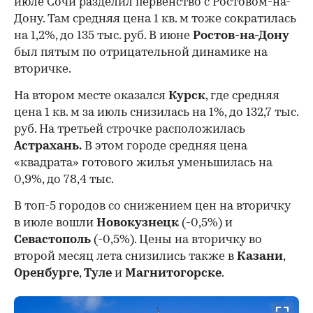
июле Сочи разделил первенство с Ростовом-на-
Дону. Там средняя цена 1 кв. м тоже сократилась
на 1,2%, до 135 тыс. руб. В июне
Ростов-на-Дону
был пятым по отрицательной динамике на
вторичке.
На втором месте оказался
Курск
, где средняя
цена 1 кв. м за июль снизилась на 1%, до 132,7 тыс.
руб. На третьей строчке расположилась
Астрахань.
В этом городе средняя цена
«квадрата» готового жилья уменьшилась на
0,9%, до 78,4 тыс.
В топ-5 городов со снижением цен на вторичку
в июле вошли
Новокузнецк
(-0,5%) и
Севастополь
(-0,5%). Цены на вторичку во
второй месяц лета снизились также в
Казани
,
Оренбурге
,
Туле
и
Магнитогорске
.